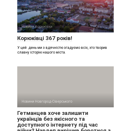
Новини Корюківки
Корюківці 367 років!
У цей день ми з вдячністю згадуємо всіх, хто творив
славну історію нашого міста.
Новини Новгород-Сіверського
Гетманцев хоче залишити
українців без якісного та
доступного інтернету під час
війни? Нардеп вирішив боротися з