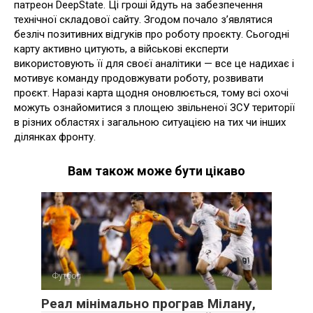
патреон DeepState. Ці гроші йдуть на забезпечення
технічної складової сайту. Згодом почало з’являтися
безліч позитивних відгуків про роботу проєкту. Сьогодні
карту активно цитують, а військові експерти
використовують її для своєї аналітики — все це надихає і
мотивує команду продовжувати роботу, розвивати
проєкт. Наразі карта щодня оновлюється, тому всі охочі
можуть ознайомитися з площею звільненої ЗСУ території
в різних областях і загальною ситуацією на тих чи інших
ділянках фронту.
Вам також може бути цікаво
Футбол
Реал мінімально програв Мілану,