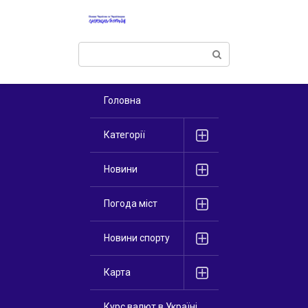
Перейти
к
контенту
Поиск:
Головна
Категорії
Новини
Погода міст
Новини спорту
Карта
Курс валют в Україні