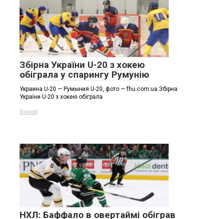
Збірна України U-20 з хокею
обіграла у спарингу Румунію
Украина U-20 — Румыния U-20, фото — fhu.com.ua Збірна
України U-20 з хокею обіграла
Хокей
НХЛ: Баффало в овертаймі обіграв