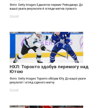
Фото: Getty Images Едмонтон переміг Рейнджерс До
вашої уваги результати й огляди матчів ігрового
Хокей
НХЛ: Торонто здобув перемогу над
Ютою
Фото: Getty Images Торонто обіграв Юту До вашої уваги
результат і огляд єдиного матчу
Хокей