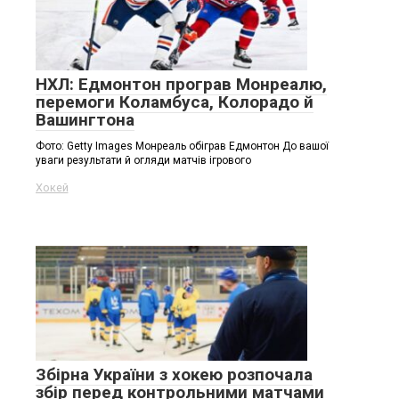
НХЛ: Едмонтон програв Монреалю,
перемоги Коламбуса, Колорадо й
Вашингтона
Фото: Getty Images Монреаль обіграв Едмонтон До вашої
уваги результати й огляди матчів ігрового
Хокей
Збірна України з хокею розпочала
збір перед контрольними матчами