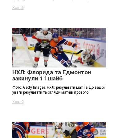
Хокей
НХЛ: Флорида та Едмонтон
закинули 11 шайб
Фото: Getty Images НХЛ: результати матчів До вашої
уваги результати та огляди матчів ігрового
Хокей