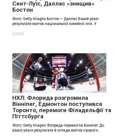
Сент-Луїс, Даллас «знищив»
Бостон
Фото: Getty Images Бостон — Даллас Вашій увазі
результати матчів національної хокейної ліги. У
Хокей
НХЛ: Флорида розгромила
Вінніпег, Едмонтон поступився
Торонто, перемоги Філадельфії та
Піттсбурга
Фото: Getty Images Флорида перемогла Вінніпег До
вашої уваги результати й огляди матчів ігрового