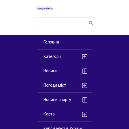
Перейти
к
контенту
Поиск:
Головна
Категорії
Новини
Погода міст
Новини спорту
Карта
Курс валют в Україні