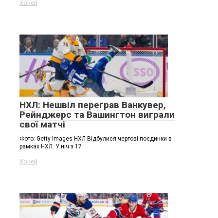
Хокей
НХЛ: Нешвіл переграв Ванкувер,
Рейнджерс та Вашингтон виграли
свої матчі
Фото: Getty Images НХЛ Відбулися чергові поєдинки в
рамках НХЛ. У ніч з 17
Хокей