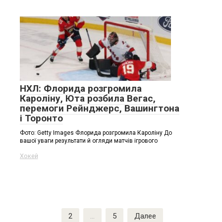
НХЛ: Флорида розгромила
Кароліну, Юта розбила Вегас,
перемоги Рейнджерс, Вашингтона
і Торонто
Фото: Getty Images Флорида розгромила Кароліну До
вашої уваги результати й огляди матчів ігрового
Хокей
Пагинация
1
2
…
5
Далее