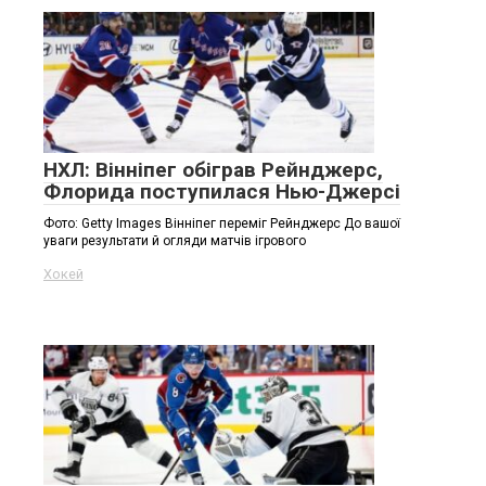
НХЛ: Вінніпег обіграв Рейнджерс,
Флорида поступилася Нью-Джерсі
Фото: Getty Images Вінніпег переміг Рейнджерс До вашої
уваги результати й огляди матчів ігрового
Хокей