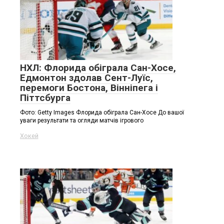
НХЛ: Флорида обіграла Сан-Хосе,
Едмонтон здолав Сент-Луїс,
перемоги Бостона, Вінніпега і
Піттсбурга
Фото: Getty Images Флорида обіграла Сан-Хосе До вашої
уваги результати та огляди матчів ігрового
Хокей