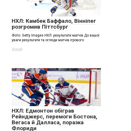
НХЛ: Камбек Баффало, Вінніпег
розгромив Піттсбург
Фото: Getty Images НХЛ: результати матчів До вашої
уваги результати та огляди матчів ігрового
Хокей
НХЛ: Едмонтон обіграв
Рейнджерс, перемоги Бостона,
Вегаса й Далласа, поразка
Флориди