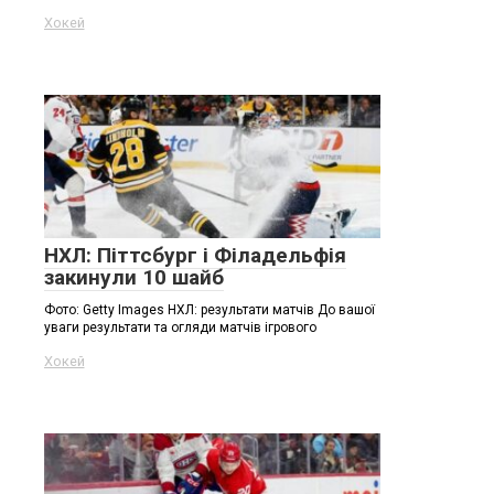
Хокей
НХЛ: Піттсбург і Філадельфія
закинули 10 шайб
Фото: Getty Images НХЛ: результати матчів До вашої
уваги результати та огляди матчів ігрового
Хокей