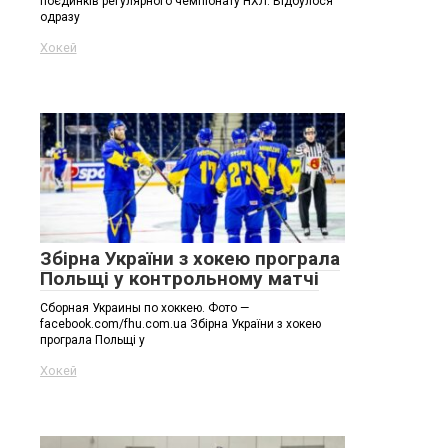
поєдинків регулярного чемпіонату НХЛ. Відбулося
одразу
Хокей
Збірна України з хокею програла
Польщі у контрольному матчі
Сборная Украины по хоккею. Фото —
facebook.com/fhu.com.ua Збірна України з хокею
програла Польщі у
Хокей