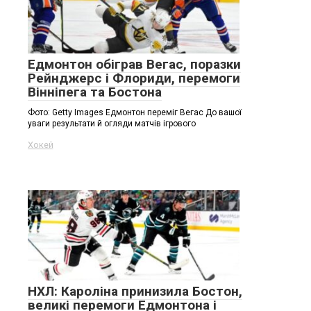
Едмонтон обіграв Вегас, поразки
Рейнджерс і Флориди, перемоги
Вінніпега та Бостона
Фото: Getty Images Едмонтон переміг Вегас До вашої
уваги результати й огляди матчів ігрового
Хокей
НХЛ: Кароліна принизила Бостон,
великі перемоги Едмонтона і