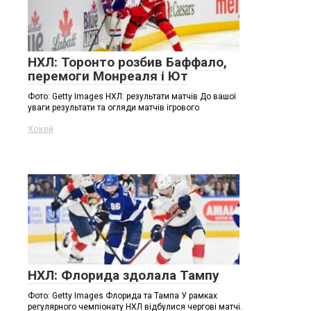
НХЛ: Торонто розбив Баффало,
перемоги Монреаля і Ют
Фото: Getty Images НХЛ: результати матчів До вашої
уваги результати та огляди матчів ігрового
Хокей
НХЛ: Флорида здолала Тампу
Фото: Getty Images Флорида та Тампа У рамках
регулярного чемпіонату НХЛ відбулися чергові матчі.