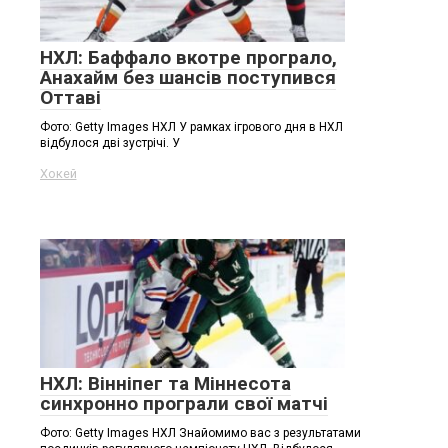
НХЛ: Баффало вкотре програло,
Анахайм без шансів поступився
Оттаві
Фото: Getty Images НХЛ У рамках ігрового дня в НХЛ
відбулося дві зустрічі. У
Хокей
НХЛ: Вінніпег та Міннесота
синхронно програли свої матчі
Фото: Getty Images НХЛ Знайомимо вас з результатами