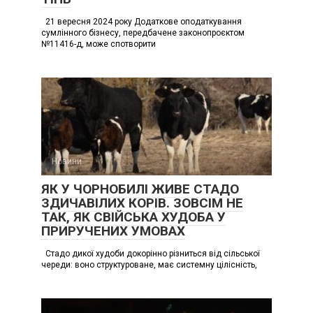
21 вересня 2024 року Додаткове оподаткування
сумлінного бізнесу, передбачене законопроєктом
№11416-д, може спотворити
Новини
ЯК У ЧОРНОБИЛІ ЖИВЕ СТАДО
ЗДИЧАВІЛИХ КОРІВ. ЗОВСІМ НЕ
ТАК, ЯК СВІЙСЬКА ХУДОБА У
ПРИРУЧЕНИХ УМОВАХ
Стадо дикої худоби докорінно різниться від сільської
череди: воно структуроване, має системну цілісність,