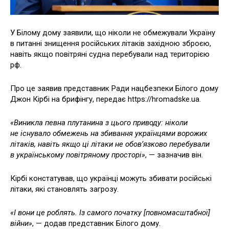
У Білому дому заявили, що ніколи не обмежували Україну
в питанні знищення російських літаків західною зброєю,
навіть якщо повітряні судна перебували над територією
рф.
Про це заявив представник Ради нацбезпеки Білого дому
Джон Кірбі на брифінгу, передає https://hromadske.ua.
«Виникла певна плутанина з цього приводу: ніколи
не існувало обмежень на збивання українцями ворожих
літаків, навіть якщо ці літаки не обов’язково перебували
в українському повітряному просторі»
, — зазначив він.
Кірбі констатував, що українці можуть збивати російські
літаки, які становлять загрозу.
«І вони це роблять. Із самого початку [повномасштабної]
війни»
, — додав представник Білого дому.