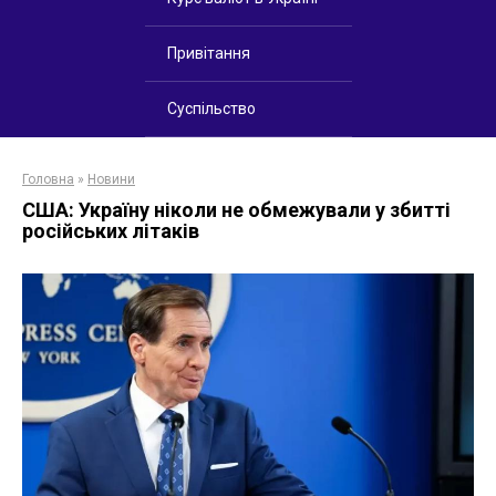
Привітання
Суспільство
Головна
»
Новини
США: Україну ніколи не обмежували у збитті
російських літаків