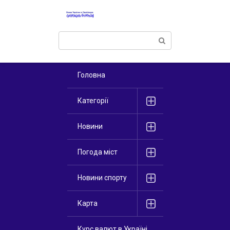
Перейти
к
контенту
Поиск:
Головна
Категорії
Новини
Погода міст
Новини спорту
Карта
Курс валют в Україні