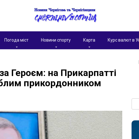
Погода міст
Новини спорту
Карта
Курс валют в У
за Героєм: на Прикарпатті
иблим прикордонником
Пои