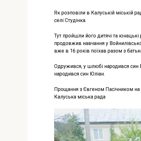
Як розповіли в Калуській міській ра
селі Студінка.
Тут пройшли його дитячі та юнацькі 
продовжив навчання у Войнилівсько
вже в 16 років поїхав разом з батьк
Одружився, у шлюбі народився син В
народився син Юліан.
Прощання з Євгеном Пасічником на 
Калуська міська рада