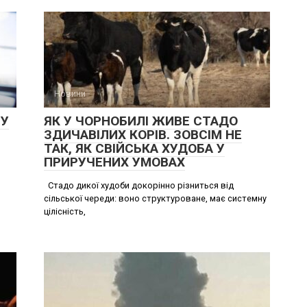
Новини
НУ
ЯК У ЧОРНОБИЛІ ЖИВЕ СТАДО
ЗДИЧАВІЛИХ КОРІВ. ЗОВСІМ НЕ
ТАК, ЯК СВІЙСЬКА ХУДОБА У
ПРИРУЧЕНИХ УМОВАХ
я
м
Стадо дикої худоби докорінно різниться від
сільської череди: воно структуроване, має системну
цілісність,