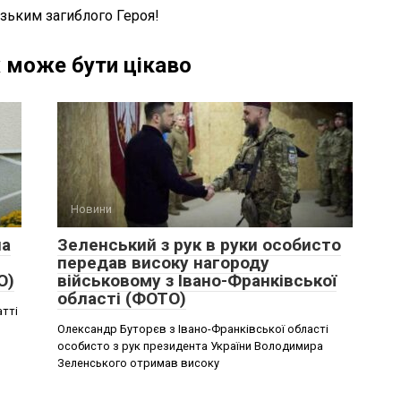
зьким загиблого Героя!
 може бути цікаво
Новини
на
Зеленський з рук в руки особисто
передав високу нагороду
О)
військовому з Івано-Франківської
області (ФОТО)
атті
Олександр Буторєв з Івано-Франківської області
особисто з рук президента України Володимира
Зеленського отримав високу