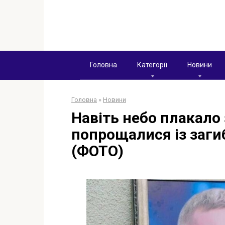
Перейти
к
контенту
Головна
Категорії
Новини
Головна
»
Новини
Навіть небо плакало 
попрощалися із заг
(ФОТО)