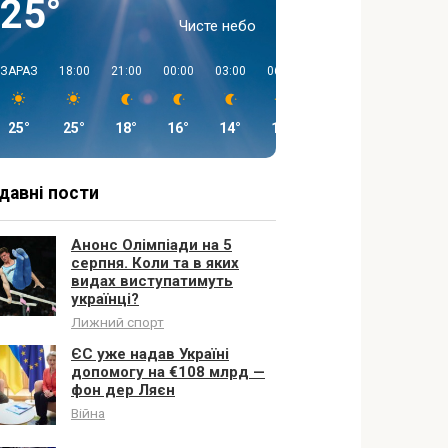
25°
Чисте небо
ЗАРАЗ
18:00
21:00
00:00
03:00
06:00
09:00
12:00
25°
25°
18°
16°
14°
13°
21°
26°
давні пости
Анонс Олімпіади на 5
серпня. Коли та в яких
видах виступатимуть
українці?
Лижний спорт
ЄС уже надав Україні
допомогу на €108 млрд —
фон дер Ляєн
Війна