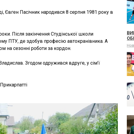
ді, Євген Пасічник народився 8 серпня 1981 року в
ВИ
роки. Після закінчення Студінської школи
ОБ
му ПТУ, де здобув професію автокранівника. А
Но
ом на сезонні роботи за кордон.
ладислав. Згодом одружився вдруге, у сім’ї
Прикарпатті