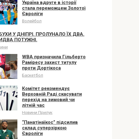
Україна вдруге в історії
стала переможцем Золотої
Євроліги
Волейбол
БУХИ У ДНІПРІ. ПРОЛУНАЛО ЇХ ДВА.
ИДВА ПОТУЖНІ.
вини
WBA призначила Гільберто
Раміресу захист титулу
проти Дортікоса
Баскетбол
Комітет рекомендує
Верховній Раді скасувати
перехід на зимовий чи
літній час
Новини Прилук
“Панатінаїкос” підсилив
склад суперзіркою
Євроліги