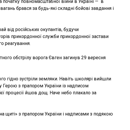
а початку повномасштабної війни в Україні — в
з вагань брався за будь-які складні бойові завдання і
ай від російських окупантів, будучи
торів прикордонної служби прикордонної застави
о реагування.
тного обстрілу ворога Євген загинув 29 вересня
ого гідно зустріли земляки. Навіть школярі вийшли
у Герою з прапором України із надписом
ї процесії йшов дощ. Наче небо плакало за
«на щиті» з прапором України і надписами з подякою