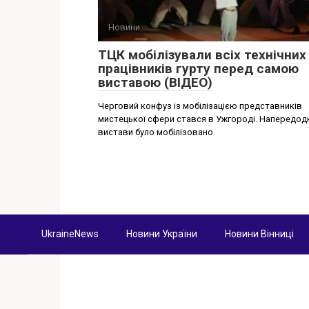
Новини
ТЦК мобілізували всіх технічних
працівників гурту перед самою
виставою (ВІДЕО)
Черговий конфуз із мобілізацією представників
мистецької сфери стався в Ужгороді. Напередод
вистави було мобілізовано
UkraineNews
Новини України
Новини Вінниці