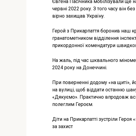
Євгена Пасічника мобілізували ще н
червні 2022 року. З того часу він бе
вірно захищав Україну.
Герой з Прикарпаття боронив наш кр
гранатометником відділення інспек
прикордонної комендатури швидког
На жаль, під час шквального міноме
2024 року на Донеччині.
При поверненні додому «на щиті», й
на вулиці, щоб віддати останню шан
«Дякуємо». Практично впродовж всіє
полеглим Героєм.
Діти на Прикарпатті зустріли Героя 
за захист