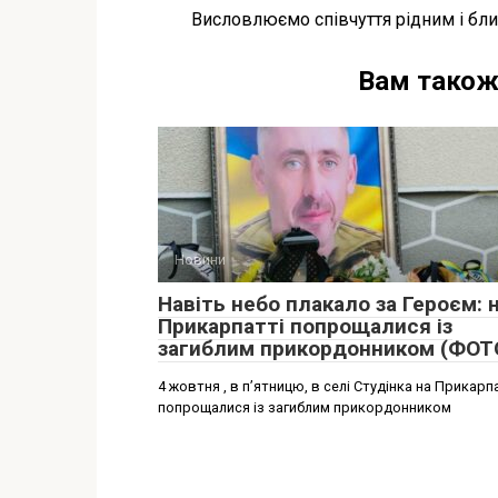
Висловлюємо співчуття рідним і бли
Вам також
Новини
Навіть небо плакало за Героєм: 
Прикарпатті попрощалися із
загиблим прикордонником (ФОТ
4 жовтня , в п’ятницю, в селі Студінка на Прикарп
попрощалися із загиблим прикордонником