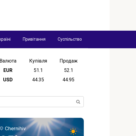
країні
Привітання
Суспільство
Валюта
Купівля
Продаж
EUR
51.1
52.1
USD
44.35
44.95
ск:
Chernihiv