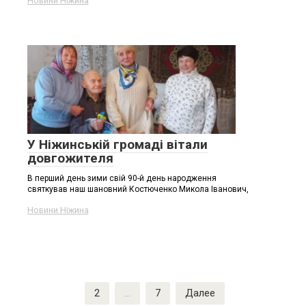
Новини Ніжина
У Ніжинській громаді вітали
довгожителя
В перший день зими свій 90-й день народження
святкував наш шановний Костюченко Микола Іванович,
Новини Ніжина
Пагинация
1
2
…
7
Далее
записей