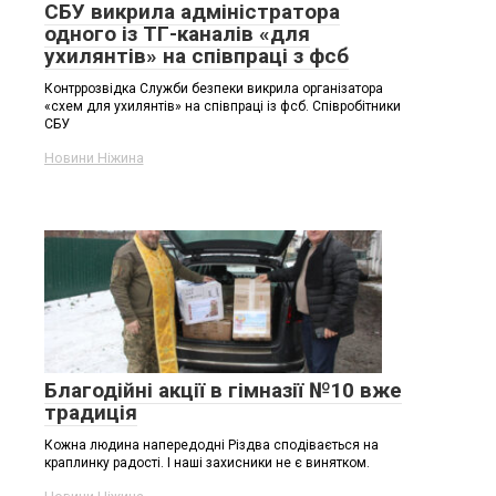
СБУ викрила адміністратора
одного із ТГ-каналів «для
ухилянтів» на співпраці з фсб
Контррозвідка Служби безпеки викрила організатора
«схем для ухилянтів» на співпраці із фсб. Співробітники
СБУ
Новини Ніжина
Благодійні акції в гімназії №10 вже
традиція
Кожна людина напередодні Різдва сподівається на
краплинку радості. І наші захисники не є винятком.