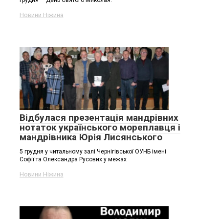
грудня — День Святого Миколая.
Новини Ніжина
Відбулася презентація мандрівних
нотаток українського мореплавця і
мандрівника Юрія Лисянського
5 грудня у читальному залі Чернігівської ОУНБ імені
Софії та Олександра Русових у межах
Новини Ніжина