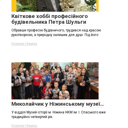
Квіткове хоббі професійного
будівельника Петра Шульги
Обравши професію будівничого, трудився над красою
рукотворною, а природну залишив для душі. Під його
Новини Ніжина
Миколайчик у Ніжинському музеї…
У відділі Музей історії м. Ніжина НКМ ім. І. Спаського вже
традиційно четвертий рік
Новини Ніжина