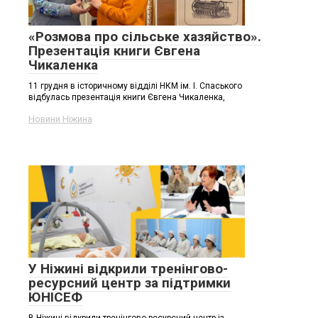
«Розмова про сільське хазяйство».
Презентація книги Євгена
Чикаленка
11 грудня в історичному відділі НКМ ім. І. Спаського
відбулась презентація книги Євгена Чикаленка,
Новини Ніжина
У Ніжині відкрили тренінгово-
ресурсний центр за підтримки
ЮНІСЕФ
В Ніжині відкрили тренінгово-ресурсний центр із