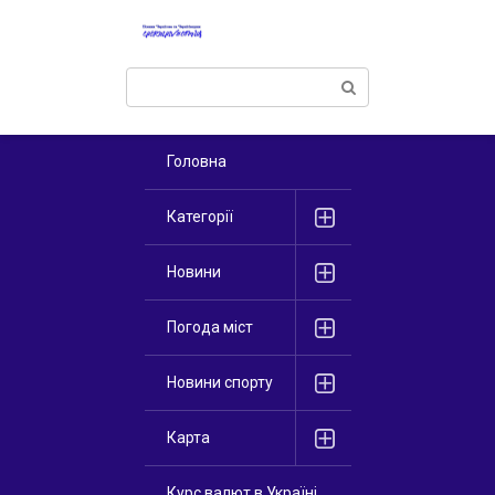
Перейти
к
контенту
Поиск:
Головна
Категорії
Новини
Погода міст
Новини спорту
Карта
Курс валют в Україні