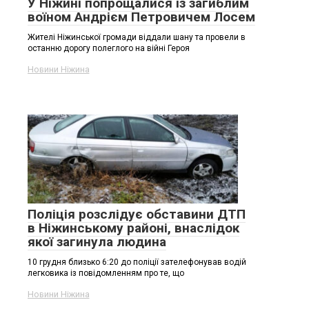
У Ніжині попрощалися із загиблим
воїном Андрієм Петровичем Лосем
Жителі Ніжинської громади віддали шану та провели в
останню дорогу полеглого на війні Героя
Новини Ніжина
Поліція розслідує обставини ДТП
в Ніжинському районі, внаслідок
якої загинула людина
10 грудня близько 6:20 до поліції зателефонував водій
легковика із повідомленням про те, що
Новини Ніжина