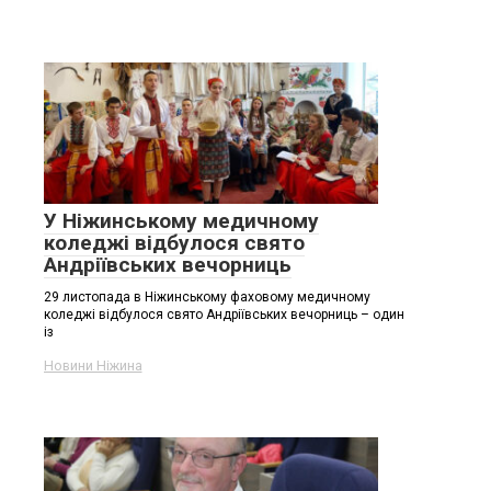
У Ніжинському медичному
коледжі відбулося свято
Андріївських вечорниць
29 листопада в Ніжинському фаховому медичному
коледжі відбулося свято Андріївських вечорниць – один
із
Новини Ніжина