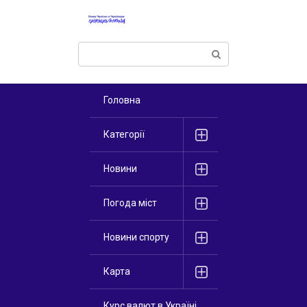
Перейти
к
контенту
Поиск:
Головна
Категорії
Новини
Погода міст
Новини спорту
Карта
Курс валют в Україні