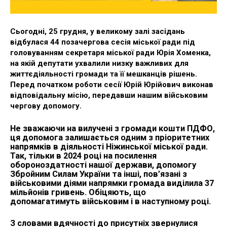
Сьогодні, 25 грудня, у великому залі засідань
відбулася 44 позачергова сесія міської ради під
головуванням секретаря міської ради Юрія Хоменка,
на якій депутати ухвалили низку важливих для
життєдіяльності громади та її мешканців рішень.
Перед початком роботи сесії Юрій Юрійович виконав
відповідальну місію, передавши нашим військовим
чергову допомогу.
Не зважаючи на вилучені з громади кошти ПДФО,
ця допомога залишається одним з пріоритетних
напрямків в діяльності Ніжинської міської ради.
Так, тільки в 2024 році на посилення
обороноздатності нашої держави, допомогу
Збройним Силам України та інші, пов’язані з
військовими діями напрямки громада виділила 37
мільйонів гривень. Обіцяють, що
допомагатимуть військовим і в наступному році.
З словами вдячності до присутніх звернулися