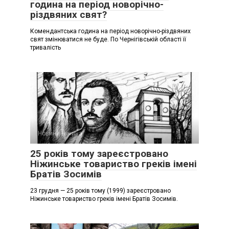
година на період новорічно-
різдвяних свят?
Комендантська година на період новорічно-різдвяних
свят змінюватися не буде. По Чернігівській області її
тривалість
Новини Ніжина
25 років тому зареєстровано
Ніжинське товариство греків імені
Братів Зосимів
23 грудня — 25 років тому (1999) зареєстровано
Ніжинське товариство греків імені Братів Зосимів.