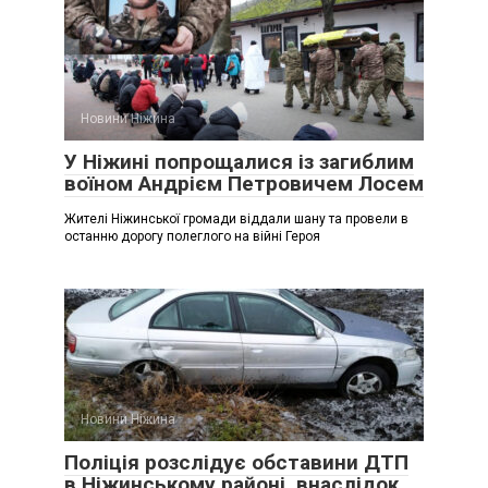
Новини Ніжина
У Ніжині попрощалися із загиблим
воїном Андрієм Петровичем Лосем
Жителі Ніжинської громади віддали шану та провели в
останню дорогу полеглого на війні Героя
Новини Ніжина
Поліція розслідує обставини ДТП
в Ніжинському районі, внаслідок