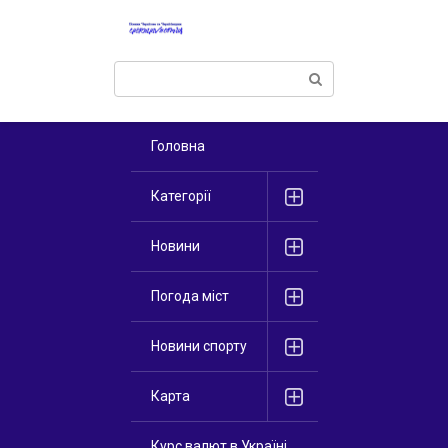
Перейти
к
контенту
Поиск:
Головна
Категорії
Новини
Погода міст
Новини спорту
Карта
Курс валют в Україні