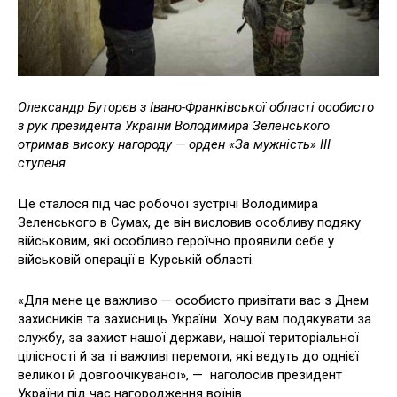
Олександр Буторєв з Івано-Франківської області особисто
з рук президента України Володимира Зеленського
отримав високу нагороду — орден «За мужність» ІІІ
ступеня.
Це сталося під час робочої зустрічі Володимира
Зеленського в Сумах, де він висловив особливу подяку
військовим, які особливо героїчно проявили себе у
військовій операції в Курській області.
«Для мене це важливо — особисто привітати вас з Днем
захисників та захисниць України. Хочу вам подякувати за
службу, за захист нашої держави, нашої територіальної
цілісності й за ті важливі перемоги, які ведуть до однієї
великої й довгоочікуваної», — наголосив президент
України під час нагородження воїнів.