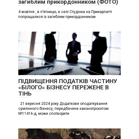
загиблим прикордонником (ФОТО)
4 жовтня , в п’ятницю, в селі Студінка на Прикарпатті
попрощалися із загиблим прикордонником
Новини
ПІДВИЩЕННЯ ПОДАТКІВ ЧАСТИНУ
«БІЛОГО» БІЗНЕСУ ПЕРЕЖЕНЕ В
ТІНЬ
21 вересня 2024 року Додаткове оподаткування
сумлінного бізнесу, передбачене законопроєктом
№11416-д, може спотворити