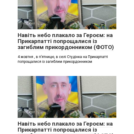
Новини
Навіть небо плакало за Героєм: на
Прикарпатті попрощалися із
загиблим прикордонником (ФОТО)
4 жовтня , в п’ятницю, в селі Студінка на Прикарпатті
попрощалися із загиблим прикордонником
Новини
Навіть небо плакало за Героєм: на
Прикарпатті попрощалися із