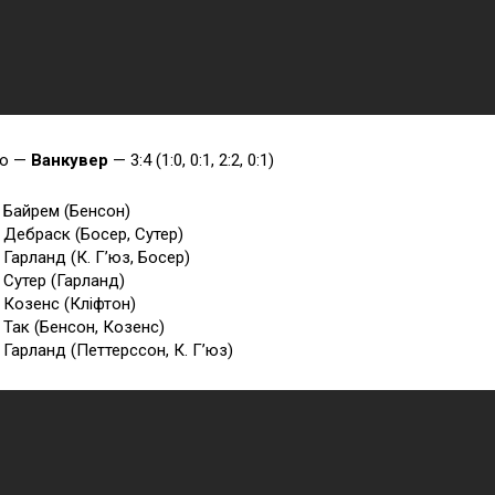
о —
Ванкувер
— 3:4 (1:0, 0:1, 2:2, 0:1)
7 Байрем (Бенсон)
8 Дебраск (Босер, Сутер)
 Гарланд (К. Г’юз, Босер)
9 Сутер (Гарланд)
3 Козенс (Кліфтон)
5 Так (Бенсон, Козенс)
3 Гарланд (Петтерссон, К. Г’юз)