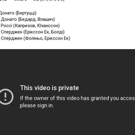
 Донато (Бертуцці)
5 Донато (Бедард, Влашич)
0 Россі (Капризов, Юханссон)
0 Сперджен (Ерікссон Ек, Болді)
7 Сперджен (Фоліньо, Ерікссон Ек)