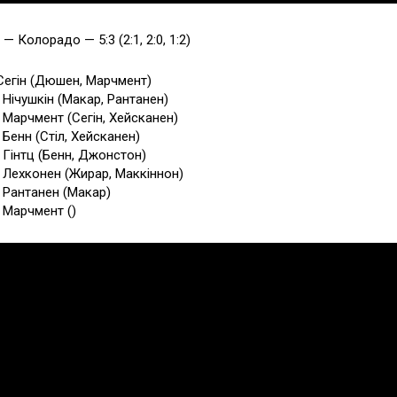
с
— Колорадо — 5:3 (2:1, 2:0, 1:2)
 Сегін (Дюшен, Марчмент)
3 Нічушкін (Макар, Рантанен)
4 Марчмент (Сегін, Хейсканен)
 Бенн (Стіл, Хейсканен)
8 Гінтц (Бенн, Джонстон)
1 Лехконен (Жирар, Маккіннон)
8 Рантанен (Макар)
7 Марчмент ()