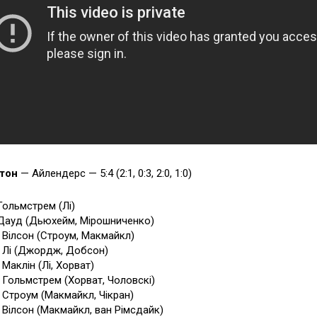
гтон
— Айлендерс — 5:4 (2:1, 0:3, 2:0, 1:0)
 Гольмстрем (Лі)
 Дауд (Дьюхейм, Мірошниченко)
2 Вілсон (Строум, Макмайкл)
1 Лі (Джордж, Добсон)
 Маклін (Лі, Хорват)
8 Гольмстрем (Хорват, Чоловскі)
1 Строум (Макмайкл, Чікран)
7 Вілсон (Макмайкл, ван Рімсдайк)