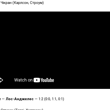
1 Чікран (Карлсон, Строум)
м —
Лос-Анджелес
— 1:2 (0:0, 1:1, 0:1)