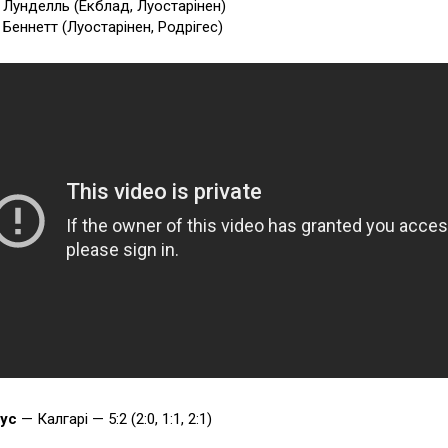
9 Лунделль (Екблад, Луостарінен)
 Беннетт (Луостарінен, Родрігес)
бус
— Калгарі — 5:2 (2:0, 1:1, 2:1)