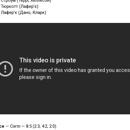
2 Строум (Террі, Хеллесон)
0 Тюркотт (Лафер’є)
1 Лафер’є (Дано, Кларк)
осе
— Сіетл — 8:5 (2:3, 4:2, 2:0)