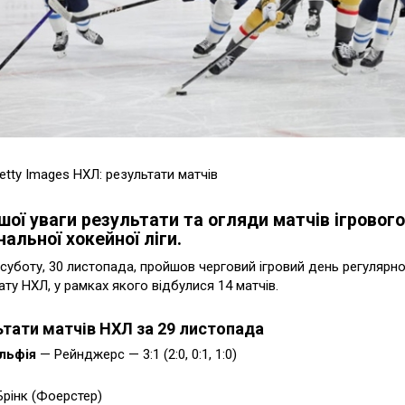
etty Images НХЛ: результати матчів
шої уваги результати та огляди матчів ігровог
нальної хокейної ліги.
а суботу, 30 листопада, пройшов черговий ігровий день регулярн
ату НХЛ, у рамках якого відбулися 14 матчів.
ьтати матчів НХЛ за 29 листопада
льфія
— Рейнджерс — 3:1 (2:0, 0:1, 1:0)
 Брінк (Фоерстер)