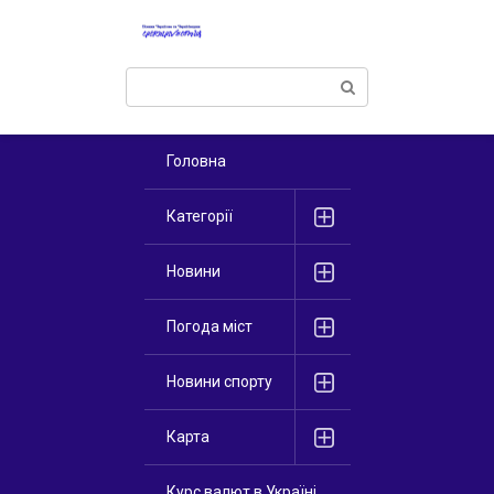
Перейти
к
контенту
Поиск:
Головна
Категорії
Новини
Погода міст
Новини спорту
Карта
Курс валют в Україні