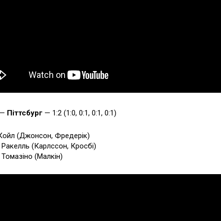
 —
Піттсбург
— 1:2 (1:0, 0:1, 0:1, 0:1)
 Койл (Джонсон, Фредерік)
9 Ракелль (Карлссон, Кросбі)
7 Томазіно (Малкін)