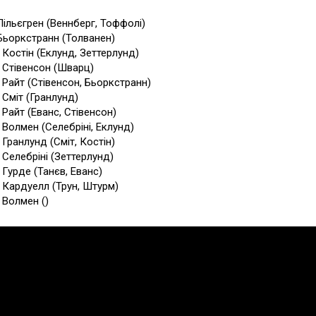
 Лільєгрен (Веннберг, Тоффолі)
 Бьоркстранн (Толванен)
6 Костін (Еклунд, Зеттерлунд)
7 Стівенсон (Шварц)
9 Райт (Стівенсон, Бьоркстранн)
 Сміт (Гранлунд)
 Райт (Еванс, Стівенсон)
8 Волмен (Селебріні, Еклунд)
 Гранлунд (Сміт, Костін)
 Селебріні (Зеттерлунд)
 Гурде (Танєв, Еванс)
7 Кардуелл (Трун, Штурм)
 Волмен ()