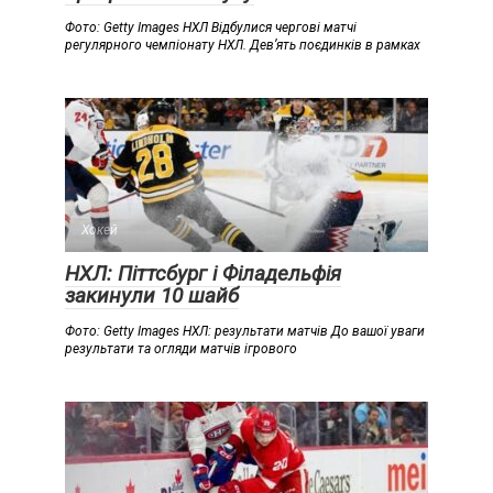
Фото: Getty Images НХЛ Відбулися чергові матчі
регулярного чемпіонату НХЛ. Дев’ять поєдинків в рамках
Хокей
НХЛ: Піттсбург і Філадельфія
закинули 10 шайб
Фото: Getty Images НХЛ: результати матчів До вашої уваги
результати та огляди матчів ігрового