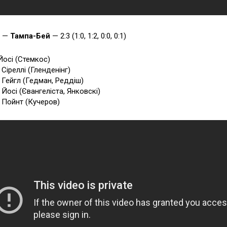
л —
Тампа-Бей
— 2:3 (1:0, 1:2, 0:0, 0:1)
 Йосі (Стемкос)
 Сіреллі (Гленденінг)
8 Гейгл (Гедман, Реддіш)
 Йосі (Євангеліста, Янковскі)
1 Пойнт (Кучеров)