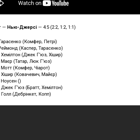
т —
Нью-Джерсі
— 4:5 (2:2, 1:2, 1:1)
 Тарасенко (Комфер, Петрі)
 Реймонд (Каспер, Тарасенко)
6 Хемілтон (Джек Г’юз, Хішир)
8 Маєр (Татар, Люк Г’юз)
1 Мотт (Комфер, Чіарот)
1 Хішир (Ковачевич, Майєр)
 Ноусен ()
3 Джек Г’юз (Братт, Хемілтон)
3 Голл (Дебрінкет, Копп)