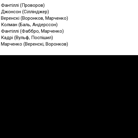
1 Фантіллі (Проворов)
6 Джонсон (Сіллінджер)
4 Веренскі (Воронков, Марченко)
5 Колман (Баль, Андерссон)
4 Фантіллі (Фаббро, Марченко)
1 Кадрі (Вульф, Поспішил)
8 Марченко (Веренскі, Воронков)