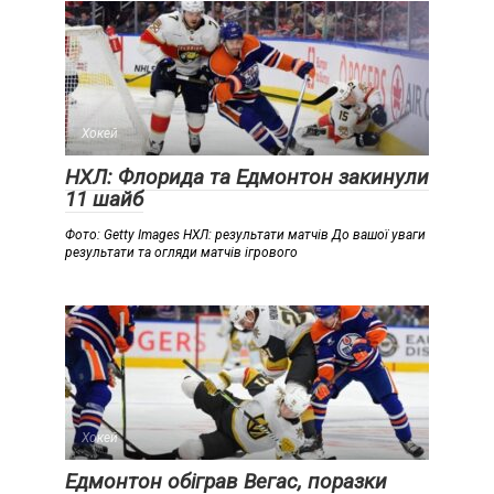
Хокей
НХЛ: Флорида та Едмонтон закинули
11 шайб
Фото: Getty Images НХЛ: результати матчів До вашої уваги
результати та огляди матчів ігрового
Хокей
Едмонтон обіграв Вегас, поразки