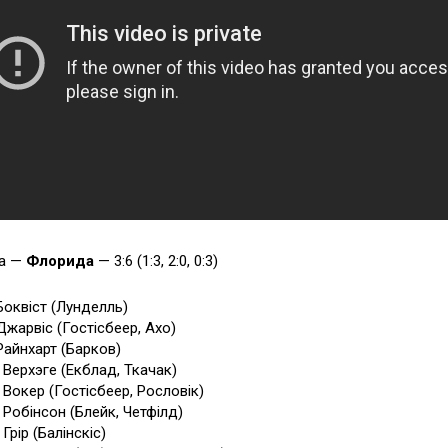
на —
Флорида
— 3:6 (1:3, 2:0, 0:3)
 Боквіст (Лунделль)
 Джарвіс (Гостісбеер, Ахо)
 Райнхарт (Барков)
1 Верхэге (Екблад, Ткачак)
6 Вокер (Гостісбеер, Рословік)
7 Робінсон (Блейк, Четфілд)
 Грір (Балінскіс)