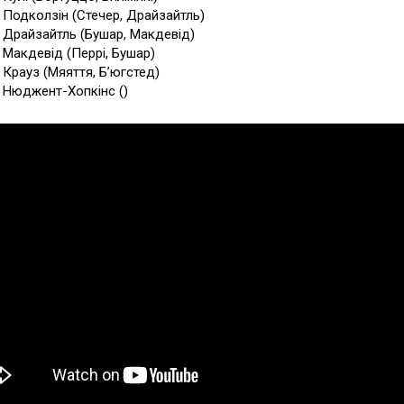
9 Подколзін (Стечер, Драйзайтль)
4 Драйзайтль (Бушар, Макдевід)
6 Макдевід (Перрі, Бушар)
3 Крауз (Мяяття, Б’югстед)
1 Нюджент-Хопкінс ()