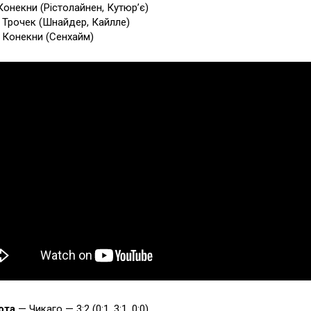
 Конекни (Рістолайнен, Кутюр’є)
0 Трочек (Шнайдер, Кайлле)
9 Конекни (Сенхайм)
ота
— Чикаго — 3:2 (0:1, 3:1, 0:0)