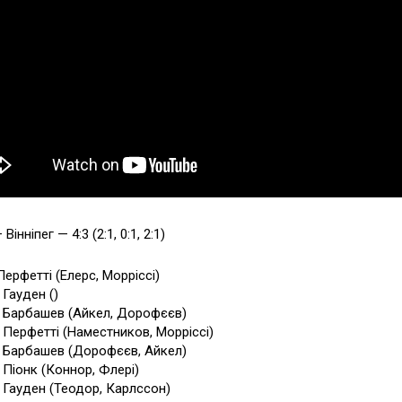
 Вінніпег — 4:3 (2:1, 0:1, 2:1)
Перфетті (Елерс, Морріссі)
 Гауден ()
9 Барбашев (Айкел, Дорофєєв)
4 Перфетті (Наместников, Морріссі)
4 Барбашев (Дорофєєв, Айкел)
8 Піонк (Коннор, Флері)
5 Гауден (Теодор, Карлссон)