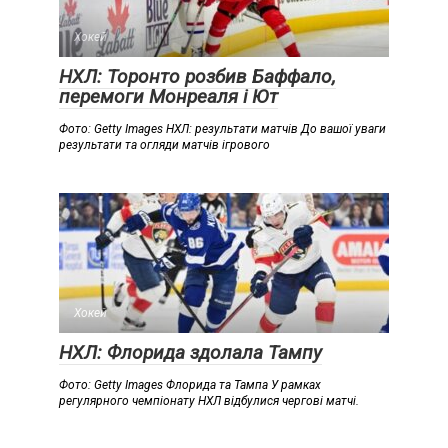
Хокей
НХЛ: Торонто розбив Баффало,
перемоги Монреаля і Ют
Фото: Getty Images НХЛ: результати матчів До вашої уваги
результати та огляди матчів ігрового
Хокей
НХЛ: Флорида здолала Тампу
Фото: Getty Images Флорида та Тампа У рамках
регулярного чемпіонату НХЛ відбулися чергові матчі.