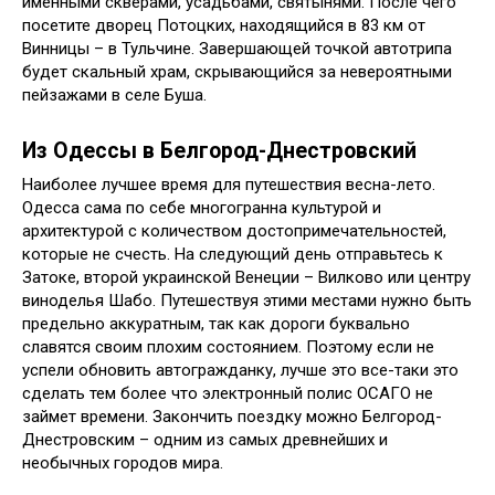
именными скверами, усадьбами, святынями. После чего
посетите дворец Потоцких, находящийся в 83 км от
Винницы – в Тульчине. Завершающей точкой автотрипа
будет скальный храм, скрывающийся за невероятными
пейзажами в селе Буша.
Из Одессы в Белгород-Днестровский
Наиболее лучшее время для путешествия весна-лето.
Одесса сама по себе многогранна культурой и
архитектурой с количеством достопримечательностей,
которые не счесть. На следующий день отправьтесь к
Затоке, второй украинской Венеции – Вилково или центру
виноделья Шабо. Путешествуя этими местами нужно быть
предельно аккуратным, так как дороги буквально
славятся своим плохим состоянием. Поэтому если не
успели обновить автогражданку, лучше это все-таки это
сделать тем более что электронный полис ОСАГО не
займет времени. Закончить поездку можно Белгород-
Днестровским – одним из самых древнейших и
необычных городов мира.