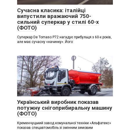
Сучасна класика: італійці
випустили вражаючий 750-
сильний суперкар у стилі 60-х
(ФОТО)
Суперкар De Tomaso P72 нагадує прибульця з 60-х років,
але має сучасну «начинку». Його
Автоновини
Український виробник показав
потужну снігоприбиральну машину
(ФОТО)
Кременчуцький завод комунальної техніки «Альфатекс»
показав спецавтомобіль зі змінним зимовим