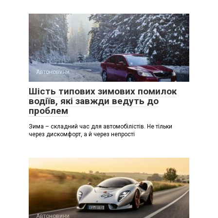
Автоновини
Шість типових зимових помилок
водіїв, які завжди ведуть до
проблем
Зима – складний час для автомобілістів. Не тільки
через дискомфорт, а й через непрості
Автоновини