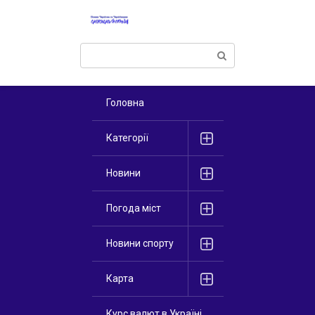
Перейти
к
контенту
Поиск:
Головна
Категорії
Новини
Погода міст
Новини спорту
Карта
Курс валют в Україні