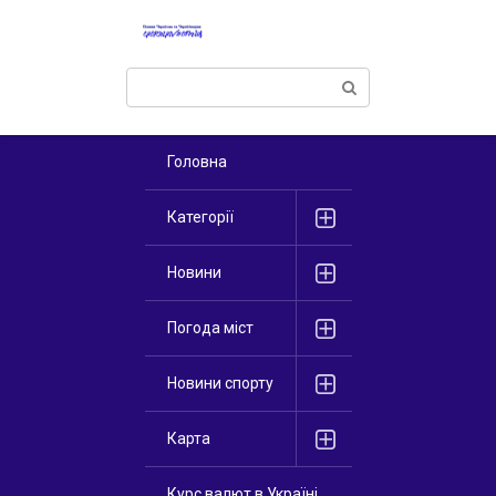
Перейти
к
контенту
Поиск:
Головна
Категорії
Новини
Погода міст
Новини спорту
Карта
Курс валют в Україні