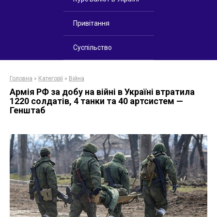
Привітання
Суспільство
Головна
»
Категорії
»
Війна
Армія РФ за добу на війні в Україні втратила
1220 солдатів, 4 танки та 40 артсистем —
Генштаб