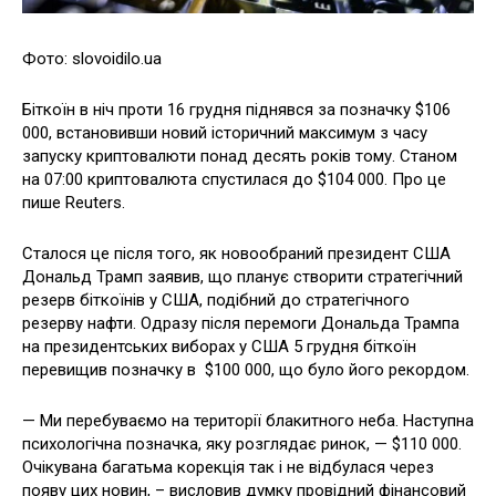
Фото: slovoidilo.ua
Біткоїн в ніч проти 16 грудня піднявся за позначку $106
000, встановивши новий історичний максимум з часу
запуску криптовалюти понад десять років тому. Станом
на 07:00 криптовалюта спустилася до $104 000. Про це
пише Reuters.
Сталося це після того, як новообраний президент США
Дональд Трамп заявив, що планує створити стратегічний
резерв біткоїнів у США, подібний до стратегічного
резерву нафти. Одразу після перемоги Дональда Трампа
на президентських виборах у США 5 грудня біткоїн
перевищив позначку в $100 000, що було його рекордом.
— Ми перебуваємо на території блакитного неба. Наступна
психологічна позначка, яку розглядає ринок, — $110 000.
Очікувана багатьма корекція так і не відбулася через
появу цих новин, – висловив думку провідний фінансовий