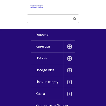
Перейти
к
контенту
Поиск:
Головна
Категорії
Новини
Погода міст
Новини спорту
Карта
Курс валют в Україні