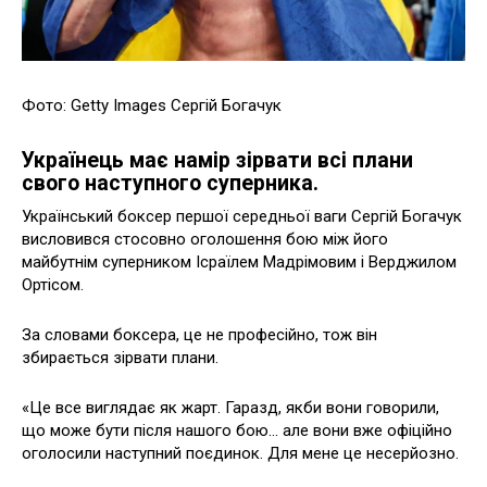
Фото: Getty Images Сергій Богачук
Українець має намір зірвати всі плани
свого наступного суперника.
Український боксер першої середньої ваги Сергій Богачук
висловився стосовно оголошення бою між його
майбутнім суперником Ісраїлем Мадрімовим і Верджилом
Ортісом.
За словами боксера, це не професійно, тож він
збирається зірвати плани.
«Це все виглядає як жарт. Гаразд, якби вони говорили,
що може бути після нашого бою… але вони вже офіційно
оголосили наступний поєдинок. Для мене це несерйозно.