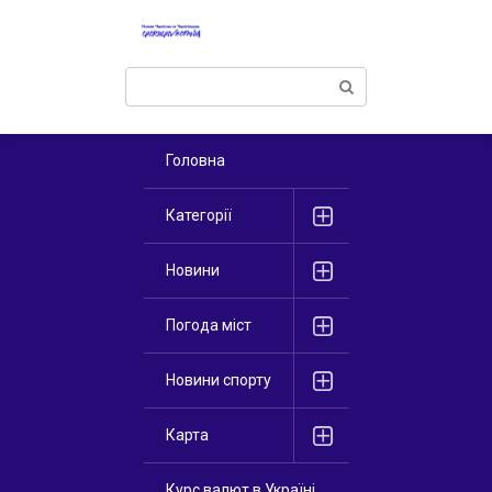
Перейти
к
контенту
Поиск:
Головна
Категорії
Новини
Погода міст
Новини спорту
Карта
Курс валют в Україні