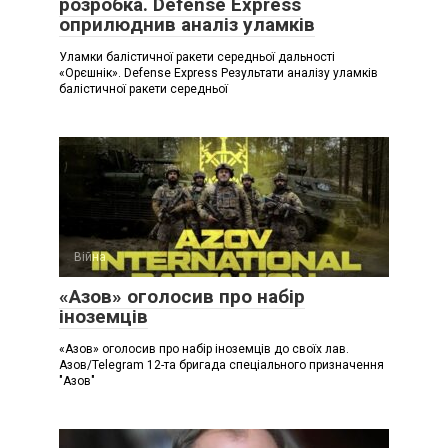
розробка. Defense Express
оприлюднив аналіз уламків
Уламки балістичної ракети середньої дальності
«Орєшнік». Defense Express Результати аналізу уламків
балістичної ракети середньої
Війна
«Азов» оголосив про набір
іноземців
«Азов» оголосив про набір іноземців до своїх лав.
Азов/Telegram 12-та бригада спеціального призначення
"Азов"