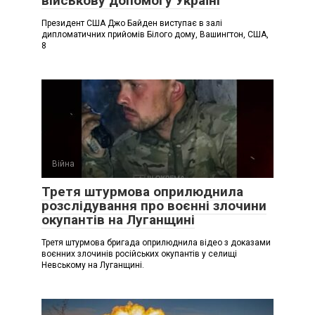
військову допомогу Україні
Президент США Джо Байден виступає в залі
дипломатичних прийомів Білого дому, Вашингтон, США,
8
Війна
Третя штурмова оприлюднила
розслідування про воєнні злочини
окупантів на Луганщині
Третя штурмова бригада оприлюднила відео з доказами
воєнних злочинів російських окупантів у селищі
Невському на Луганщині.