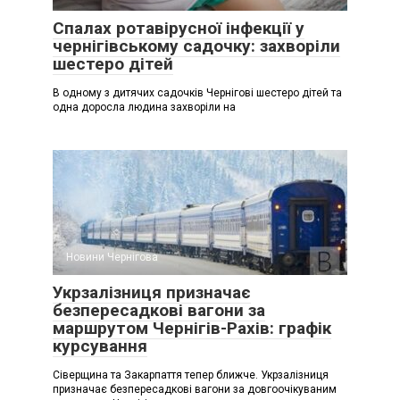
Спалах ротавірусної інфекції у
чернігівському садочку: захворіли
шестеро дітей
В одному з дитячих садочків Чернігові шестеро дітей та
одна доросла людина захворіли на
Новини Чернігова
Укрзалізниця призначає
безпересадкові вагони за
маршрутом Чернігів-Рахів: графік
курсування
Сіверщина та Закарпаття тепер ближче. Укрзалізниця
призначає безпересадкові вагони за довгоочікуваним