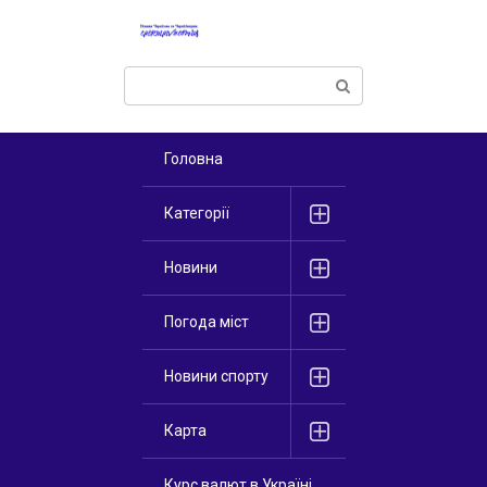
Перейти
к
контенту
Поиск:
Головна
Категорії
Новини
Погода міст
Новини спорту
Карта
Курс валют в Україні