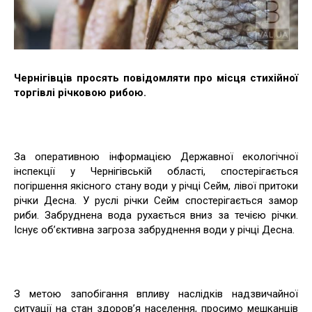
Чернігівців просять повідомляти про місця стихійної
торгівлі річковою рибою.
За оперативною інформацією Державної екологічної
інспекції у Чернігівській області, спостерігається
погіршення якісного стану води у річці Сейм, лівої притоки
річки Десна. У руслі річки Сейм спостерігається замор
риби. Забруднена вода рухається вниз за течією річки.
Існує об’єктивна загроза забруднення води у річці Десна.
З метою запобігання впливу наслідків надзвичайної
ситуації на стан здоров’я населення, просимо мешканців