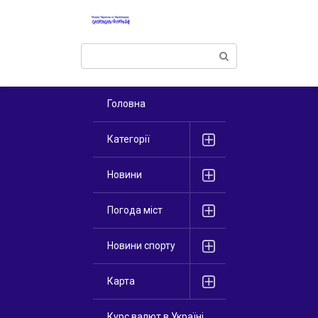
Перейти
к
контенту
Поиск:
Головна
Категорії
Новини
Погода міст
Новини спорту
Карта
Курс валют в Україні