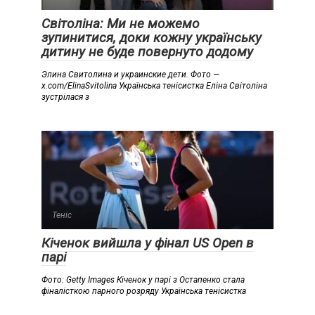
Світоліна: Ми не можемо
зупинитися, доки кожну українську
дитину не буде повернуто додому
Элина Свитолина и украинские дети. Фото —
x.com/ElinaSvitolina Українська тенісистка Еліна Світоліна
зустрілася з
Теніс
Кіченок вийшла у фінал US Open в
парі
Фото: Getty Images Кіченок у парі з Остапенко стала
фіналісткою парного розряду Українська тенісистка