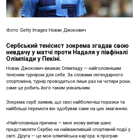
Фото: Getty Images Новак Джокович
Сербський тенісист зокрема згадав свою
невдачу у матчі проти Надаля у півфіналі
Олімпіади у Пекіні.
Новак Джокович вважає Олімпіаду — найголовнішим
тенісним турніром для себе. За словами легендарного
спортсмена, турнір проводиться лише раз на чотири роки,
саме це робить його таким унікальним.
Зокрема серб заявив, що свої найболючіші поразки та
найбільші перемоги він здобував саме на цих змаганнях.
«Найголовніша причина — мені знову випав шанс
представляти Сербію на найважливішій спортивній події у
світі. Друга — це моя олімпійська кар’єра: я програв