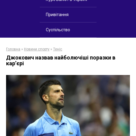
Привітання
Суспільство
Головна
»
Новини спорту
»
Теніс
Джокович назвав найболючіші поразки в
кар’єрі