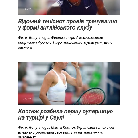
Теніс
Відомий тенісист провів тренування
у формі англійського клубу
Фото: Getty Images Френсіс Тіафо Американський
спортсмен Френсіс Тіафо продемонстрував усім, що є
затятим
Теніс
Костюк розбила першу суперницю
на турнірі у Сеулі
Фото: Getty Images Марта Костюк Українська тенісистка
впевнено розпочала свої виступи на престижних
змаганнях