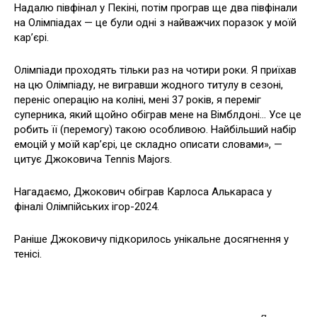
Надалю півфінал у Пекіні, потім програв ще два півфінали
на Олімпіадах — це були одні з найважчих поразок у моїй
кар’єрі.
Олімпіади проходять тільки раз на чотири роки. Я приїхав
на цю Олімпіаду, не вигравши жодного титулу в сезоні,
переніс операцію на коліні, мені 37 років, я переміг
суперника, який щойно обіграв мене на Вімблдоні… Усе це
робить її (перемогу) такою особливою. Найбільший набір
емоцій у моїй кар’єрі, це складно описати словами», —
цитує Джоковича Tennis Majors.
Нагадаємо, Джокович обіграв Карлоса Алькараса у
фіналі Олімпійських ігор-2024.
Раніше Джоковичу підкорилось унікальне досягнення у
тенісі.