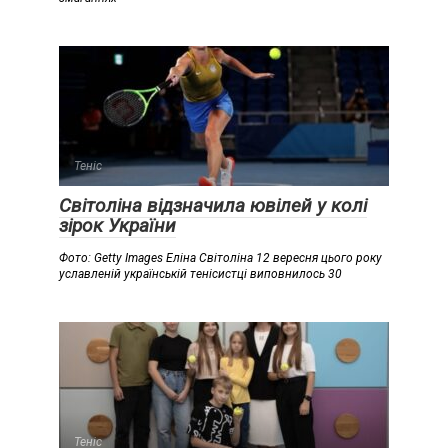
Теніс
Світоліна відзначила ювілей у колі
зірок України
Фото: Getty Images Еліна Світоліна 12 вересня цього року
уславленій українській тенісистці виповнилось 30
Теніс