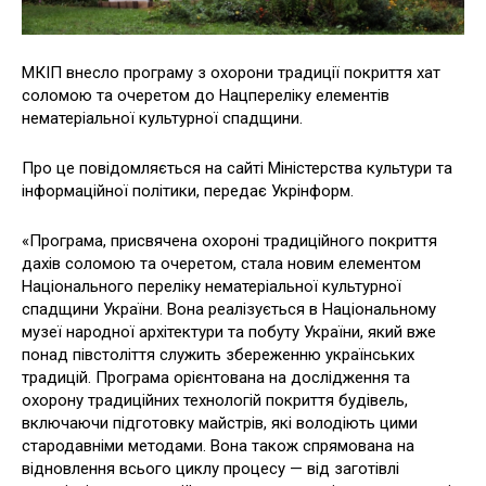
МКІП внесло програму з охорони традиції покриття хат
соломою та очеретом до Нацпереліку елементів
нематеріальної культурної спадщини.
Про це повідомляється на сайті Міністерства культури та
інформаційної політики, передає Укрінформ.
«Програма, присвячена охороні традиційного покриття
дахів соломою та очеретом, стала новим елементом
Національного переліку нематеріальної культурної
спадщини України. Вона реалізується в Національному
музеї народної архітектури та побуту України, який вже
понад півстоліття служить збереженню українських
традицій. Програма орієнтована на дослідження та
охорону традиційних технологій покриття будівель,
включаючи підготовку майстрів, які володіють цими
стародавніми методами. Вона також спрямована на
відновлення всього циклу процесу — від заготівлі