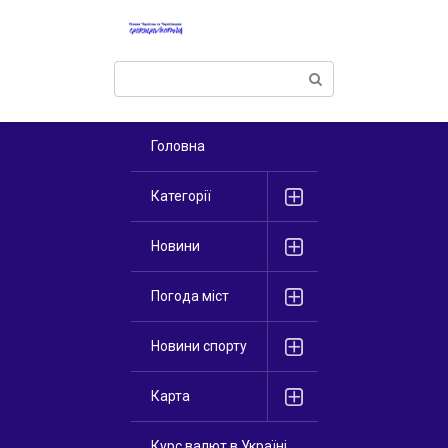
Перейти
к
контенту
Поиск:
Головна
Категорії
Новини
Погода міст
Новини спорту
Карта
Курс валют в Україні