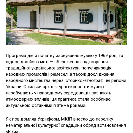
Програма діє з початку заснування музею у 1969 році та
відповідає його меті — збереження і відтворення
традиційної української архітектури, популяризація
народних промислів і ремесел, а також дослідження
народного мистецтва через історико-етнографічні регіони
України. Оскільки архітектурні експонати музею
перебувають у природному середовищі і зазнають
атмосферних впливів, ця практика стала особливо
актуальною останніми п’ятьма роками.
Як повідомляв Укрінформ, МКІП внесло до переліку
нематеріальної культурної спадщини обряд встановлення
«Віхи».