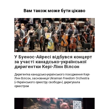
Вам також може бути цікаво
Культура
У Буенос-Айресі відбувся концерт
за участі канадсько-української
диригентки Кері-Лінн Вілсон
Диригентка канадсько-українського походження Кері-
Лінн Вілсон, засновниця Ukrainian Freedom Orchestra
(«Українського оркестру свободи») диригувала
оркестром