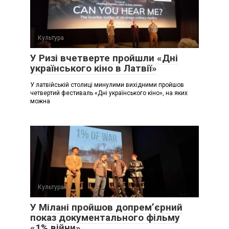
Культура
У Ризі вчетверте пройшли «Дні
українського кіно в Латвії»
У латвійській столиці минулими вихідними пройшов
четвертий фестиваль «Дні українського кіно», на яких
можна
Культура
У Мілані пройшов допремʼєрний
показ документального фільму
«1% війни»