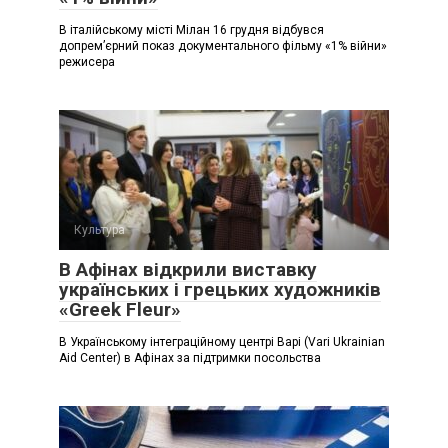
В італійському місті Мілан 16 грудня відбувся
допремʼєрний показ документального фільму «1% війни»
режисера
Культура
В Афінах відкрили виставку
українських і грецьких художників
«Greek Fleur»
В Українському інтеграційному центрі Варі (Vari Ukrainian
Aid Center) в Афінах за підтримки посольства