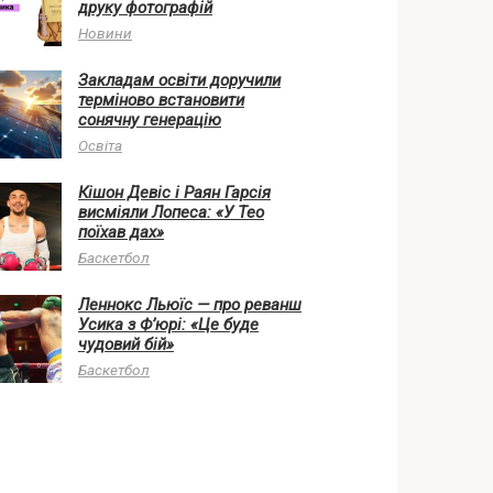
друку фотографій
Новини
Закладам освіти доручили
терміново встановити
сонячну генерацію
Освіта
Кішон Девіс і Раян Гарсія
висміяли Лопеса: «У Тео
поїхав дах»
Баскетбол
Леннокс Льюїс — про реванш
Усика з Ф’юрі: «Це буде
чудовий бій»
Баскетбол