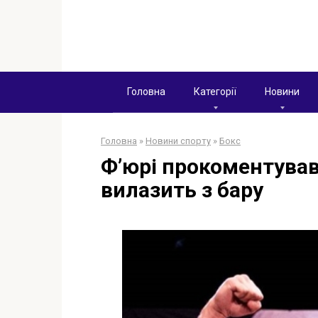
Перейти
к
контенту
Головна
Категорії
Новини
Головна
»
Новини спорту
»
Бокс
Ф’юрі прокоментував 
вилазить з бару