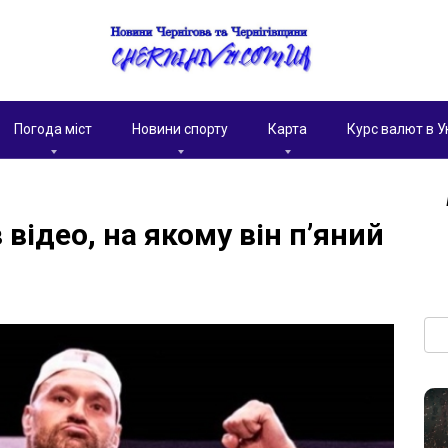
Погода міст
Новини спорту
Карта
Курс валют в У
відео, на якому він п’яний
Пои