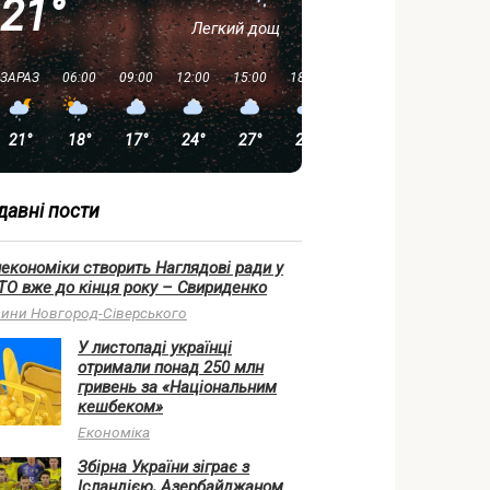
21°
Легкий дощ
ЗАРАЗ
06:00
09:00
12:00
15:00
18:00
21:00
00:00
21°
18°
17°
24°
27°
26°
20°
15°
давні пости
економіки створить Наглядові ради у
О вже до кінця року – Свириденко
ини Новгород-Сіверського
У листопаді українці
отримали понад 250 млн
гривень за «Національним
кешбеком»
Економіка
Збірна України зіграє з
Ісландією, Азербайджаном