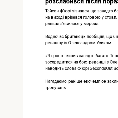
розслабився після пора
Тайсон Ф’юрі зізнався, що занадто ба
на виході врізався головою у стовп.
раніше з’явилося у мережі.
Водночас британець пообіцяв, що бі
реваншу із Олександром Усиком.
«Я просто випив занадто багато. Теп
зосередитися на бою-реванші з Оле
наводить слова Ф’юрі SecondsOut Bo
Нагадаємо, раніше ексчемпіон закли
тренувань.