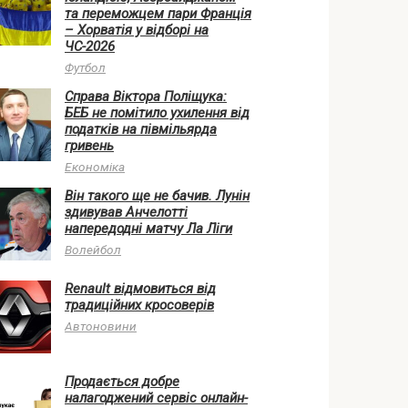
та переможцем пари Франція
– Хорватія у відборі на
ЧС-2026
Футбол
Справа Віктора Поліщука:
БЕБ не помітило ухилення від
податків на півмільярда
гривень
Економіка
Він такого ще не бачив. Лунін
здивував Анчелотті
напередодні матчу Ла Ліги
Волейбол
Renault відмовиться від
традиційних кросоверів
Автоновини
Продається добре
налагоджений сервіс онлайн-