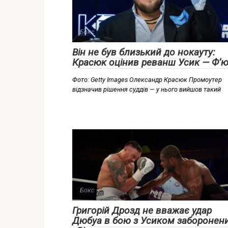
Бокс
Він не був близький до нокауту:
Красюк оцінив реванш Усик — Ф’ю
Фото: Getty Images Олександр Красюк Промоутер
відзначив рішення суддів — у нього вийшов такий
Бокс
Григорій Дрозд не вважає удар
Дюбуа в бою з Усиком заборонен