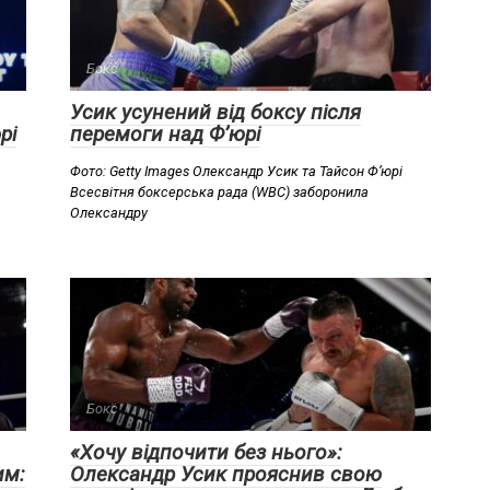
Бокс
Усик усунений від боксу після
рі
перемоги над Ф’юрі
Фото: Getty Images Олександр Усик та Тайсон Ф’юрі
Всесвітня боксерська рада (WBC) заборонила
Олександру
Бокс
«Хочу відпочити без нього»:
им:
Олександр Усик прояснив свою