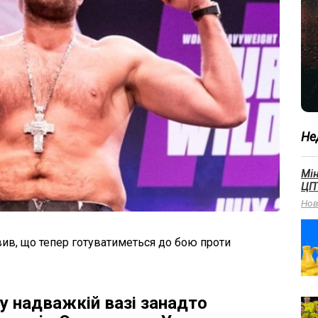
Не
Мін
ЦПТ
Нов
явив, що тепер готуватиметься до бою проти
 у надважкій вазі занадто