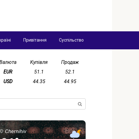
країні
Привітання
Суспільство
Валюта
Купівля
Продаж
EUR
51.1
52.1
USD
44.35
44.95
ск:
Chernihiv