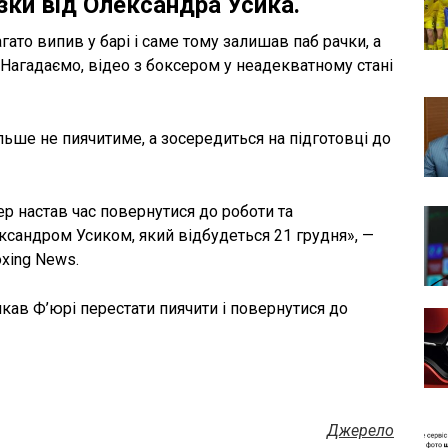
зки від Олександра Усика.
гато випив у барі і саме тому залишав паб рачки, а
 Нагадаємо, відео з боксером у неадекватному стані
льше не пиячитиме, а зосередиться на підготовці до
ер настав час повернутися до роботи та
ксандром Усиком, який відбудеться 21 грудня», —
xing News.
кав Ф’юрі перестати пиячити і повернутися до
Джерело