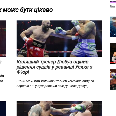
 може бути цікаво
Бокс
в
Колишній тренер Дюбуа оцінив
рішення суддів у реванші Усика з
Ф’юрі
ейв
ги
Шейн МакГіган, колишній тренер чемпіона світу за
версією IBF у суперважкій вазі Даніеля Дюбуа,