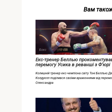
Вам також
Бокс
Екс-тренер Беллью прокоментува
перемогу Усика в реванші з Ф’юрі
Колишній тренер екс-чемпіона світу Тоні Беллью Д
Колдуелл поділився своїми враженнями від перемо
Олександра