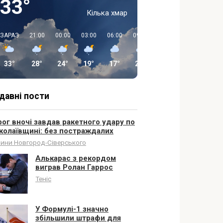
33°
Кілька хмар
ЗАРАЗ
21:00
00:00
03:00
06:00
09:00
12:00
15:00
33°
28°
24°
19°
17°
20°
20°
24°
давні пости
ог вночі завдав ракетного удару по
колаївщині: без постраждалих
ини Новгород-Сіверського
Алькарас з рекордом
виграв Ролан Гаррос
Теніс
У Формулі-1 значно
збільшили штрафи для