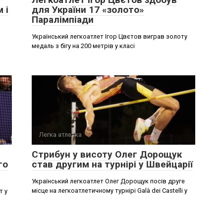
 і
для України 17 «золото»
Паралімпіади
Український легкоатлет Ігор Цвєтов виграв золоту
медаль з бігу на 200 метрів у класі
Легка атлетка
Стрибун у висоту Олег Дорощук
го
став другим на турнірі у Швейцарії
Український легкоатлет Олег Дорощук посів друге
місце на легкоатлетичному турнірі Galà dei Castelli у
т у