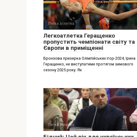
Легка атлетка
Легкоатлетка Геращенко
пропустить чемпіонати світу та
Європи в приміщенні
Бронзова призерка Олімпійських ігор-2024, Ірина
Геращенко, не виступатиме протягом зимового
сезону 2025 року. Як
Легка атлетка
Бідний: Цей рік для українських