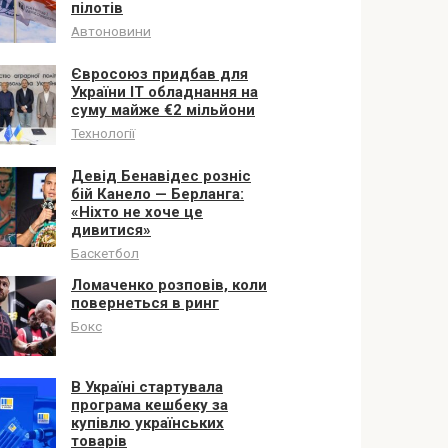
пілотів
Автоновини
Євросоюз придбав для
України ІТ обладнання на
суму майже €2 мільйони
Технології
Девід Бенавідес розніс
бій Канело — Берланга:
«Ніхто не хоче це
дивитися»
Баскетбол
Ломаченко розповів, коли
повернеться в ринг
Бокс
В Україні стартувала
програма кешбеку за
купівлю українських
товарів