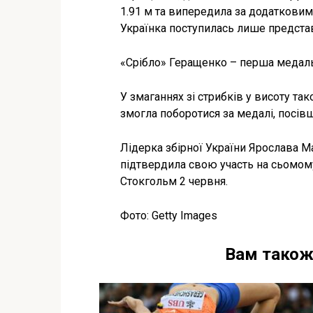
1.91 м та випередила за додатковим
Українка поступилась лише представн
«Срібло» Геращенко – перша медаль 
У змаганнях зі стрибків у висоту та
змогла поборотися за медалі, посів
Лідерка збірної України Ярослава Ма
підтвердила свою участь на сьомому
Стокгольм 2 червня.
Фото: Getty Images
Вам також