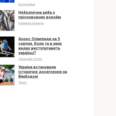
Економіка
Небезпечна риба з
прісноводних водойм
Новини Ніжина
Анонс Олімпіади на 5
серпня. Коли та в яких
видах виступатимуть
українці?
Лижний спорт
Україна встановила
історичне досягнення на
Вімблдоні
Теніс