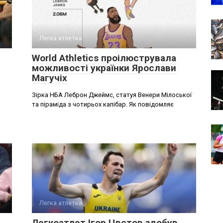
Легка атлетка
World Athletics проілюструвала
можливості українки Ярослави
Магучіх
Зірка НБА Леброн Джеймс, статуя Венери Мілоської
та піраміда з чотирьох капібар. Як повідомляє
Легка атлетка
Легкоатлет Ігор Цвєтов здобув