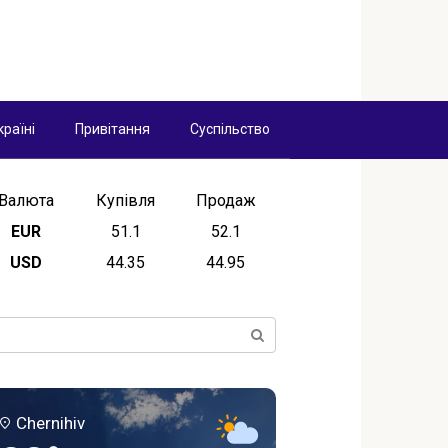
країні
Привітання
Суспільство
Валюта
Купівля
Продаж
EUR
51.1
52.1
USD
44.35
44.95
ск:
Chernihiv