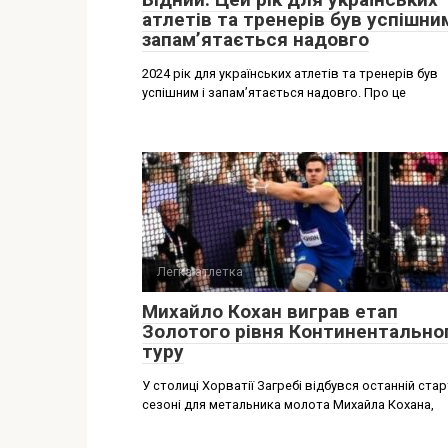
атлетів та тренерів був успішним
запамʼятається надовго
2024 рік для українських атлетів та тренерів був
успішним і запамʼятається надовго. Про це
Легка атлетка
Михайло Кохан виграв етап
Золотого рівня Континентально
туру
У столиці Хорватії Загребі відбувся останній стар
сезоні для метальника молота Михайла Кохана,