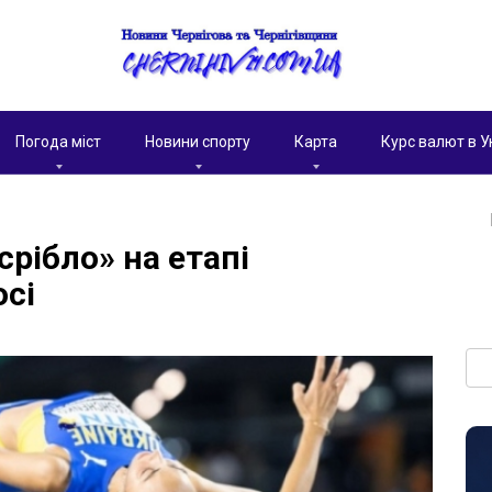
Погода міст
Новини спорту
Карта
Курс валют в У
рібло» на етапі
осі
Пои