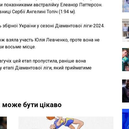
и показниками австралійку Елеанор Паттерсон.
иці Сербії Ангелині Топіч (1.94 м).
збірної України у сезоні Діамантової ліги-2024.
кож взяла участь Юлія Левченко, проте вона не
ши восьме місце.
гучіх цей етап пропустила, раніше вона
 етапі Діамантової ліги, який прийматиме
 може бути цікаво