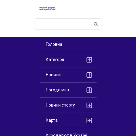
Перейти
к
контенту
Поиск:
Головна
Категорії
Новини
Погода міст
Новини спорту
Карта
Курс валют в Україні