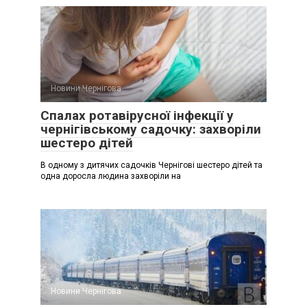
Новини Чернігова
Спалах ротавірусної інфекції у
чернігівському садочку: захворіли
шестеро дітей
В одному з дитячих садочків Чернігові шестеро дітей та
одна доросла людина захворіли на
Новини Чернігова