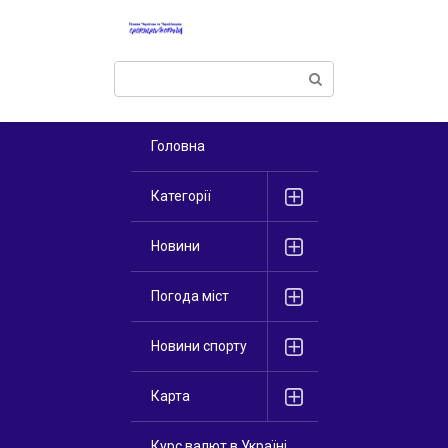
Перейти
к
контенту
Поиск:
Головна
Категорії
Новини
Погода міст
Новини спорту
Карта
Курс валют в Україні