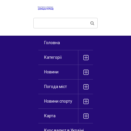
Перейти
к
контенту
Поиск:
Головна
Категорії
Новини
Погода міст
Новини спорту
Карта
Курс валют в Україні