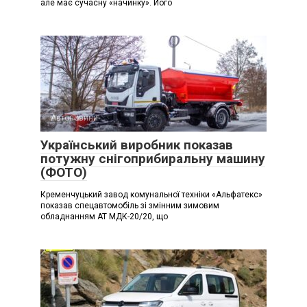
але має сучасну «начинку». Його
Автоновини
Український виробник показав
потужну снігоприбиральну машину
(ФОТО)
Кременчуцький завод комунальної техніки «Альфатекс»
показав спецавтомобіль зі змінним зимовим
обладнанням АТ МДК-20/20, що