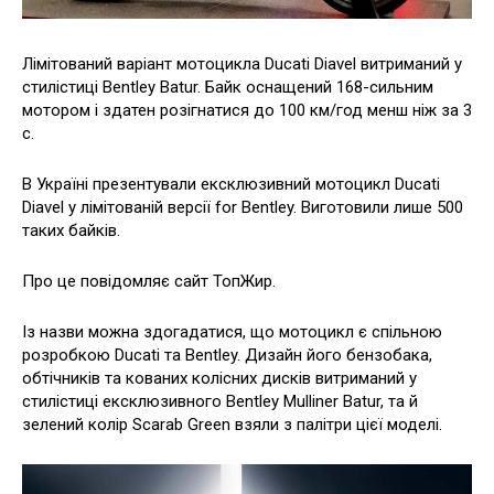
Лімітований варіант мотоцикла Ducati Diavel витриманий у
стилістиці Bentley Batur. Байк оснащений 168-сильним
мотором і здатен розігнатися до 100 км/год менш ніж за 3
с.
В Україні презентували ексклюзивний мотоцикл Ducati
Diavel у лімітованій версії for Bentley. Виготовили лише 500
таких байків.
Про це повідомляє сайт ТопЖир.
Із назви можна здогадатися, що мотоцикл є спільною
розробкою Ducati та Bentley. Дизайн його бензобака,
обтічників та кованих колісних дисків витриманий у
стилістиці ексклюзивного Bentley Mulliner Batur, та й
зелений колір Scarab Green взяли з палітри цієї моделі.