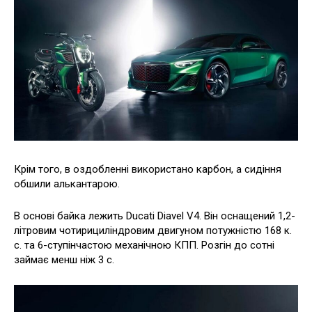
Крім того, в оздобленні використано карбон, а сидіння
обшили алькантарою.
В основі байка лежить Ducati Diavel V4. Він оснащений 1,2-
літровим чотирициліндровим двигуном потужністю 168 к.
с. та 6-ступінчастою механічною КПП. Розгін до сотні
займає менш ніж 3 с.