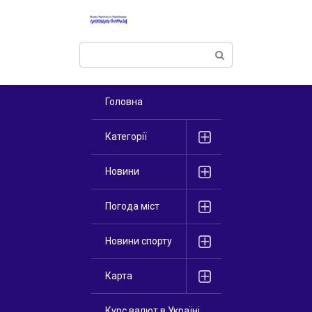
Перейти
к
контенту
Поиск:
Головна
Категорії
Новини
Погода міст
Новини спорту
Карта
Курс валют в Україні