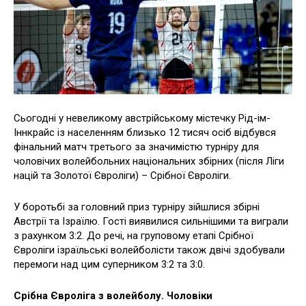
Сьогодні у невеликому австрійському містечку Рід-ім-
Іннкрайс із населенням близько 12 тисяч осіб відбувся
фінальний матч третього за значимістю турніру для
чоловічих волейбольних національних збірних (після Ліги
націй та Золотої Євроліги) – Срібної Євроліги.
У боротьбі за головний приз турніру зійшлися збірні
Австрії та Ізраїлю. Гості виявилися сильнішими та виграли
з рахунком 3:2. До речі, на груповому етапі Срібної
Євроліги ізраїльські волейболісти також двічі здобували
перемоги над цим суперником 3:2 та 3:0.
Срібна Євроліга з волейболу. Чоловіки