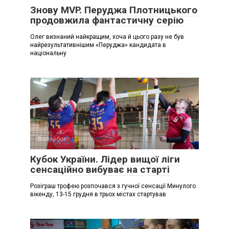
Знову MVP. Перуджа Плотницького
продовжила фантастичну серію
Олег визнаний найкращим, хоча й цього разу не був
найрезультативнішим «Перуджа» кандидата в
національну
Волейбол
Кубок України. Лідер вищої ліги
сенсаційно вибуває на старті
Розіграш трофею розпочався з гучної сенсації Минулого
вікенду, 13-15 грудня в трьох містах стартував