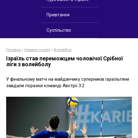
Привітання
Суспільство
Головна
»
Новини спорту
»
Волейбол
Ізраїль став переможцем чоловічої Срібної
ліги з волейболу
У фінальному матчі на майданчику суперників ізраїльтяни
завдали поразки команді Австрії 3:2