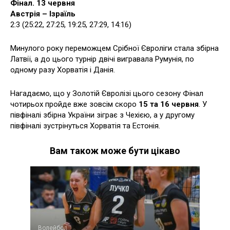
Фінал. 13 червня
Австрія – Ізраїль
2:3 (25:22, 27:25, 19:25, 27:29, 14:16)
Минулого року переможцем Срібної Євроліги стала збірна
Латвії, а до цього турнір двічі вигравала Румунія, по
одному разу Хорватія і Данія.
Нагадаємо, що у Золотій Євролізі цього сезону Фінал
чотирьох пройде вже зовсім скоро
15 та 16 червня
. У
півфіналі збірна України зіграє з Чехією, а у другому
півфіналі зустрінуться Хорватія та Естонія.
Вам також може бути цікаво
Волейбол