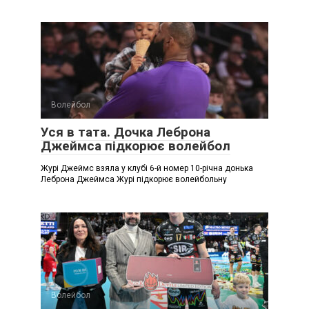
Волейбол
Уся в тата. Дочка Леброна
Джеймса підкорює волейбол
Журі Джеймс взяла у клубі 6-й номер 10-річна донька
Леброна Джеймса Журі підкорює волейбольну
Волейбол