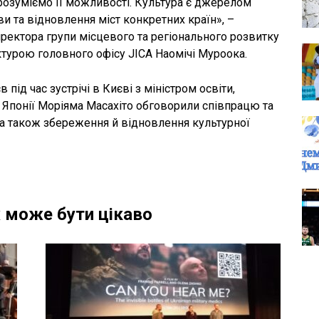
розуміємо її можливості. Культура є джерелом
и та відновлення міст конкретних країн», –
ректора групи місцевого та регіонального розвитку
турою головного офісу JICA Наомічі Муроока.
під час зустрічі в Києві з міністром освіти,
ій Японії Моріяма Масахіто обговорили співпрацю та
, а також збереження й відновлення культурної
 може бути цікаво