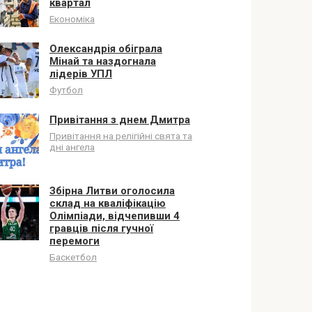
квартал
Економіка
Олександрія обіграла
Мінай та наздогнала
лідерів УПЛ
Футбол
Привітання з днем Дмитра
Привітання на релігійні свята та
дні ангела
Збірна Литви оголосила
склад на кваліфікацію
Олімпіади, відчепивши 4
гравців після гучної
перемоги
Баскетбол