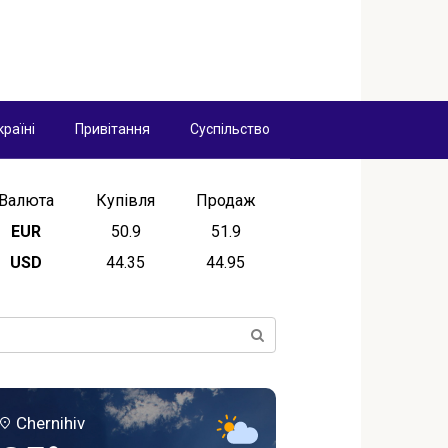
країні
Привітання
Суспільство
Валюта
Купівля
Продаж
EUR
50.9
51.9
USD
44.35
44.95
ск:
Chernihiv