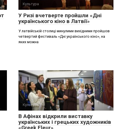
Культура
рт
У Ризі вчетверте пройшли «Дні
українського кіно в Латвії»
У латвійській столиці минулими вихідними пройшов
четвертий фестиваль «Дні українського кіно», на
яких можна
Культура
В Афінах відкрили виставку
українських і грецьких художників
«Greek Fleur»