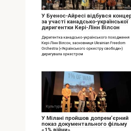
Культура
У Буенос-Айресі відбувся конце
за участі канадсько-української
диригентки Кері-Лінн Вілсон
Диригентка канадсько-українського походження
Кері-Лінн Вілсон, засновниця Ukrainian Freedom
Orchestra («Українського оркестру свободи»)
диригувала оркестром
Культура
У Мілані пройшов допремʼєрний
показ документального фільму
«1% війни»