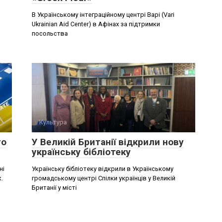
В Українському інтеграційному центрі Варі (Vari
%
Ukrainian Aid Center) в Афінах за підтримки
посольства
Культура
го
У Великій Британії відкрили нову
українську бібліотеку
ні
Українську бібліотеку відкрили в Українському
.
громадському центрі Спілки українців у Великій
Британії у місті