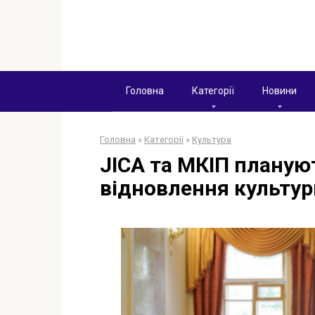
Перейти
к
контенту
Головна
Категорії
Новини
Головна
»
Категорії
»
Культура
JICA та МКІП плану
відновлення культур