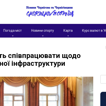
Погода міст
Новини спорту
Карта
Курс валют в У
ють співпрацювати щодо
ної інфраструктури
Пои