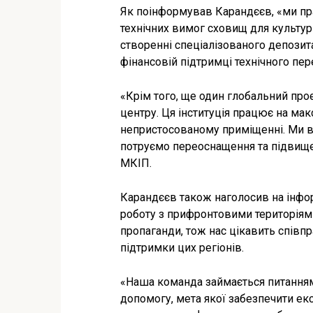
Як поінформував Карандєєв, «ми пр
технічних вимог сховищ для культур
створенні спеціалізованого депозит
фінансовій підтримці технічного пе
«Крім того, ще один глобальний про
центру. Ця інституція працює на ма
непристосованому приміщенні. Ми в
потруємо переоснащення та підвищен
МКІП.
Карандєєв також наголосив на інфо
роботу з прифронтовими територіям
пропаганди, тож нас цікавить спів
підтримки цих регіонів.
«Наша команда займається питанням
допомогу, мета якої забезпечити екст