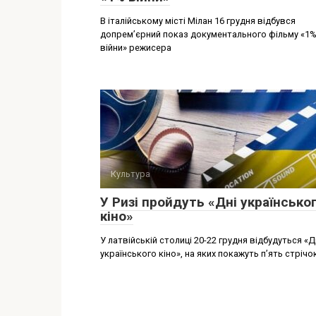
В італійському місті Мілан 16 грудня відбувся
допремʼєрний показ документального фільму «1
війни» режисера
Культура
У Ризі пройдуть «Дні українсько
кіно»
У латвійській столиці 20-22 грудня відбудуться «Д
українського кіно», на яких покажуть п’ять стрічок