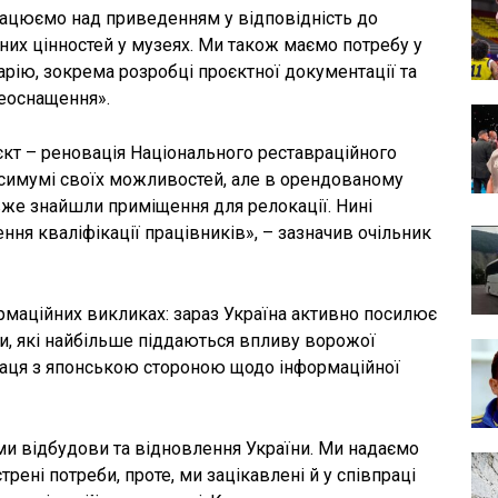
ацюємо над приведенням у відповідність до
них цінностей у музеях. Ми також маємо потребу у
арію, зокрема розробці проєктної документації та
реоснащення».
єкт – реновація Національного реставраційного
ксимумі своїх можливостей, але в орендованому
же знайшли приміщення для релокації. Нині
ня кваліфікації працівників», – зазначив очільник
рмаційних викликах: зараз Україна активно посилює
и, які найбільше піддаються впливу ворожої
праця з японською стороною щодо інформаційної
и відбудови та відновлення України. Ми надаємо
рені потреби, проте, ми зацікавлені й у співпраці