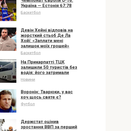
Чемпіонат Європи U-16.
Україна — Естонія 67:78
Баскетбол
Девін Хейні відповів на
жорсткий стьоб Де Ла
Хойї: «Заплати мені
залишок моїх грошей»
Баскетбол
На Прикарпатті ТЦК
залишили 50 туристів без
водія: його затримали
Новини
Воронін: Тварюки, у вас
хоч щось святе є?
Футбол
Держстат оцінив
зростання ВВП за перший