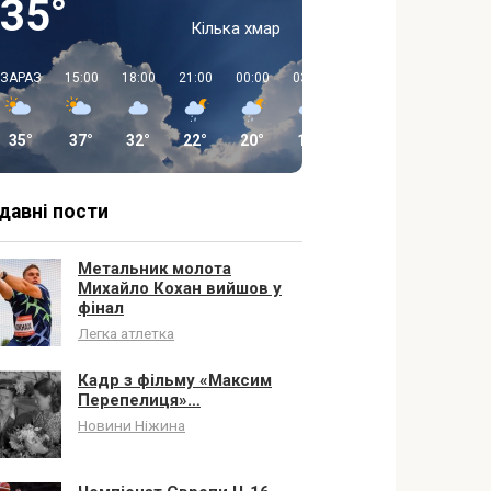
35°
Кілька хмар
ЗАРАЗ
15:00
18:00
21:00
00:00
03:00
06:00
09:00
35°
37°
32°
22°
20°
17°
15°
20°
давні пости
Метальник молота
Михайло Кохан вийшов у
фінал
Легка атлетка
Кадр з фільму «Максим
Перепелиця»…
Новини Ніжина