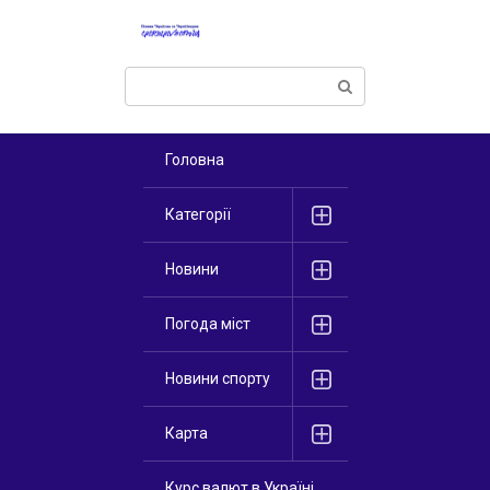
Перейти
к
контенту
Поиск:
Головна
Категорії
Новини
Погода міст
Новини спорту
Карта
Курс валют в Україні