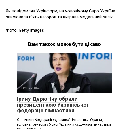
Як повідомляв Укрінформ, на чоловічому Євро Україна
завоювала п'ять нагород та виграла медальний залік.
Фото: Getty Images
Вам також може бути цікаво
Гімнастика
Ірину Дерюгіну обрали
президенткою Української
федерації гімнастики
Очільниця Федерації художньої гімнастики України,
головна тренерка збірної України з художньої гімнастики
Ірина Дерюгіна