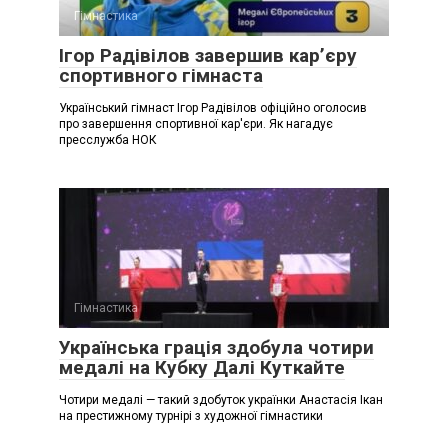
Гімнастика
Ігор Радівілов завершив кар’єру
спортивного гімнаста
Український гімнаст Ігор Радівілов офіційно оголосив
про завершення спортивної кар'єри. Як нагадує
пресслужба НОК
Гімнастика
Українська грація здобула чотири
медалі на Кубку Далі Куткайте
Чотири медалі — такий здобуток українки Анастасія Ікан
на престижному турнірі з художної гімнастики