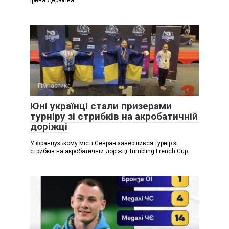
Гімнастика
Юні українці стали призерами
турніру зі стрибків на акробатичній
доріжці
У французькому місті Севран завершився турнір зі
стрибків на акробатичній доріжці Tumbling French Cup.