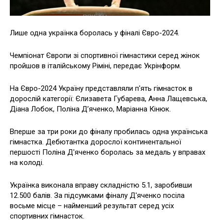
Лише одна українка боролась у фіналі Євро-2024.
Чемпіонат Європи зі спортивної гімнастики серед жінок
пройшов в італійському Ріміні, передає Укрінформ.
На Євро-2024 Україну представляли п'ять гімнасток в
дорослій категорії: Єлизавета Губарева, Анна Лащевська,
Діана Лобок, Поліна Д’яченко, Маріанна Кінюк.
Вперше за три роки до фіналу пробилась одна українська
гімнастка. Дебютантка дорослої континентальної
першості Поліна Д'яченко боролась за медаль у вправах
на колоді.
Українка виконала вправу складністю 5.1, заробивши
12.500 балів. За підсумками фіналу Д'яченко посіла
восьме місце – найменший результат серед усіх
спортивних гімнасток.