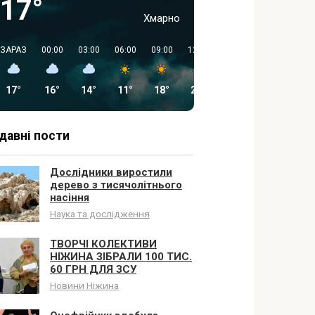
17°
Хмарно
ЗАРАЗ
00:00
03:00
06:00
09:00
12:00
15:00
18:00
17°
16°
14°
11°
18°
23°
26°
26°
давні пости
Дослідники виростили
дерево з тисячолітнього
насіння
Наука та дослідження
ТВОРЧІ КОЛЕКТИВИ
НІЖИНА ЗІБРАЛИ 100 ТИС.
60 ГРН ДЛЯ ЗСУ
Новини Ніжина