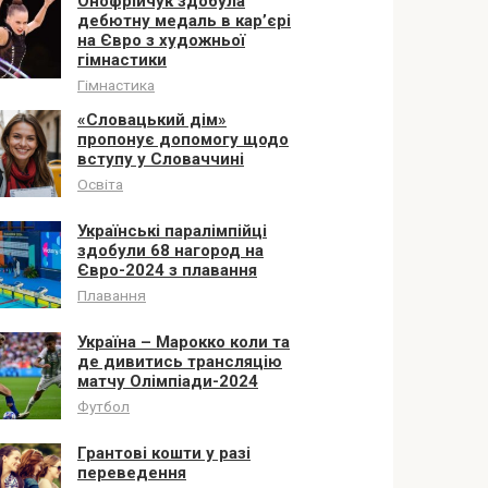
Онофрійчук здобула
дебютну медаль в кар’єрі
на Євро з художньої
гімнастики
Гімнастика
«Словацький дім»
пропонує допомогу щодо
вступу у Словаччині
Освіта
Українські паралімпійці
здобули 68 нагород на
Євро-2024 з плавання
Плавання
Україна – Марокко коли та
де дивитись трансляцію
матчу Олімпіади-2024
Футбол
Грантові кошти у разі
переведення