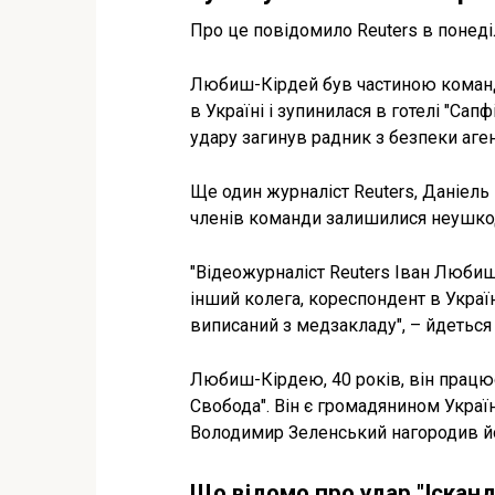
Про це повідомило Reuters в понеділ
Любиш-Кірдей був частиною команди 
в Україні і зупинилася в готелі "Сап
удару загинув радник з безпеки аге
Ще один журналіст Reuters, Даніель
членів команди залишилися неушк
"Відеожурналіст Reuters Іван Любиш
інший колега, кореспондент в Украї
виписаний з медзакладу", – йдеться у
Любиш-Кірдею, 40 років, він працює
Свобода". Він є громадянином Україн
Володимир Зеленський нагородив йог
Що відомо про удар "Іскан