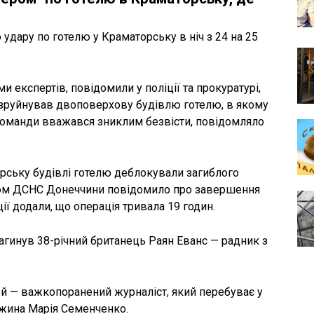
 удару по готелю у Краматорську в ніч з 24 на 25
 експертів, повідомили у поліції та прокуратурі,
р зруйнував двоповерхову будівлю готелю, в якому
в команди вважався зниклим безвісти, повідомляло
орську будівлі готелю деблокували загиблого
одом ДСНС Донеччини повідомило про завершення
ії додали, що операція тривала 19 годин.
загинув 38-річний британець Раян Еванс — радник з
й — важкопоранений журналіст, який перебуває у
ужина Марія Семенченко.