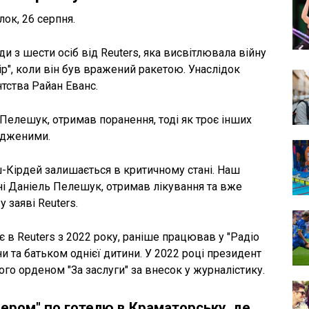
ок, 26 серпня.
з шести осіб від Reuters, яка висвітлювала війну
фір", коли він був вражений ракетою. Унаслідок
нтства Райан Еванс.
 Пелешук, отримав поранення, тоді як троє інших
одженими.
-Кірдей залишається в критичному стані. Наш
ні Даніель Пелешук, отримав лікування та вже
 заяві Reuters.
 в Reuters з 2022 року, раніше працював у "Радіо
и та батьком однієї дитини. У 2022 році президент
о орденом "За заслуги" за внесок у журналістику.
дером" по готелю в Краматорську, де