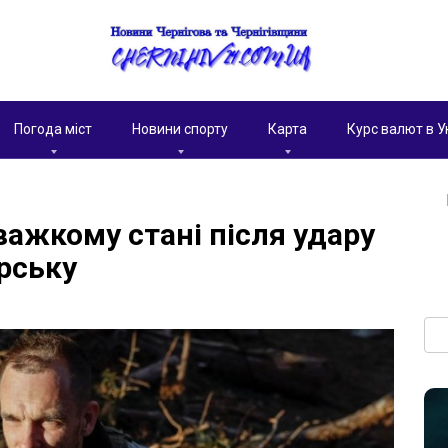
Погода міст
Новини спорту
Карта
Курс валют в У
важкому стані після удару
рську
Пои