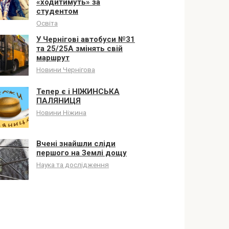
«ходитимуть» за
студентом
Освіта
У Чернігові автобуси №31
та 25/25А змінять свій
маршрут
Новини Чернігова
Тепер є і НІЖИНСЬКА
ПАЛЯНИЦЯ
Новини Ніжина
Вчені знайшли сліди
першого на Землі дощу
Наука та дослідження