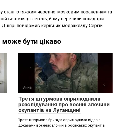
у стані із тяжким черепно-мозковим пораненням та
чній вентиляції легень, йому перелили понад три
в Дніпрі повідомив керівник медзакладу Сергій.
 може бути цікаво
Війна
Третя штурмова оприлюднила
розслідування про воєнні злочини
окупантів на Луганщині
Третя штурмова бригада оприлюднила відео з
доказами воєнних злочинів російських окупантів