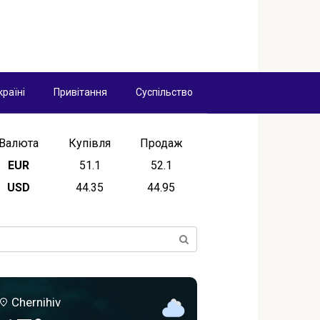
країні
Привітання
Суспільство
Валюта
Купівля
Продаж
EUR
51.1
52.1
USD
44.35
44.95
ск:
Chernihiv