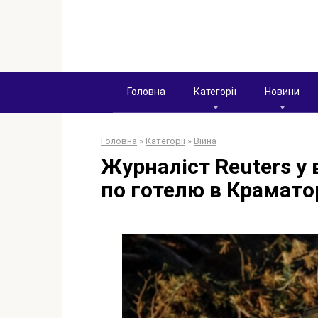
Перейти
к
контенту
Головна
Категорії
Новини
Головна
»
Категорії
»
Війна
Журналіст Reuters у 
по готелю в Крамато