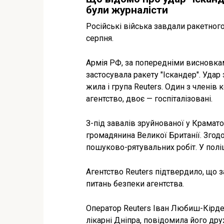
були журналісти
Російські війська завдали ракетного
серпня.
Армія РФ, за попередніми висновками
застосувала ракету "Іскандер". Уда
жила і група Reuters. Один з члені
агентство, двоє — госпіталізовані.
З-під завалів зруйнованої у Крамат
громадянина Великої Британії. Зг
пошуково-рятувальних робіт. У поліц
Агентство Reuters підтвердило, що 
питань безпеки агентства.
Оператор Reuters Іван Любиш-Кірде
лікарні Дніпра, повідомила його др