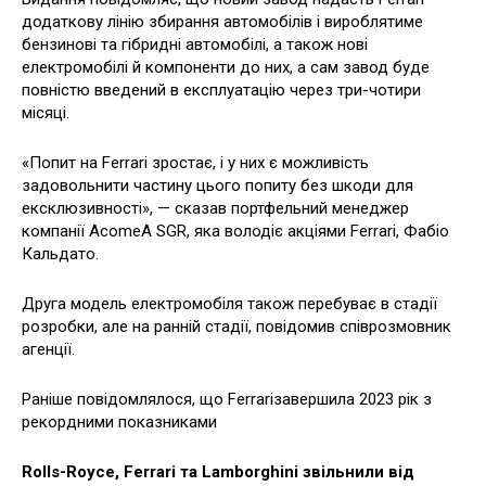
додаткову лінію збирання автомобілів і вироблятиме
бензинові та гібридні автомобілі, а також нові
електромобілі й компоненти до них, а сам завод буде
повністю введений в експлуатацію через три-чотири
місяці.
«Попит на Ferrari зростає, і у них є можливість
задовольнити частину цього попиту без шкоди для
ексклюзивності», — сказав портфельний менеджер
компанії AcomeA SGR, яка володіє акціями Ferrari, Фабіо
Кальдато.
Друга модель електромобіля також перебуває в стадії
розробки, але на ранній стадії, повідомив співрозмовник
агенції.
Раніше повідомлялося, що Ferrariзавершила 2023 рік з
рекордними показниками
Rolls-Royce, Ferrari та Lamborghini звільнили від