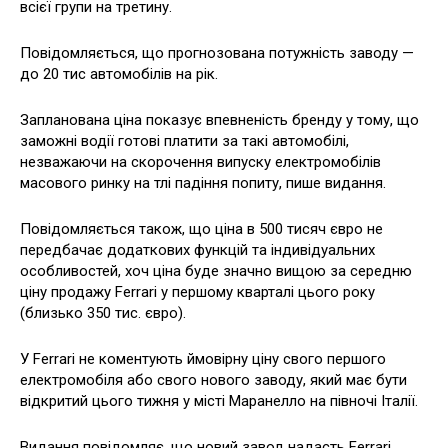
всієї групи на третину.
Повідомляється, що прогнозована потужність заводу —
до 20 тис автомобілів на рік.
Запланована ціна показує впевненість бренду у тому, що
заможні водії готові платити за такі автомобілі,
незважаючи на скорочення випуску електромобілів
масового ринку на тлі падіння попиту, пише видання.
Повідомляється також, що ціна в 500 тисяч євро не
передбачає додаткових функцій та індивідуальних
особливостей, хоч ціна буде значно вищою за середню
ціну продажу Ferrari у першому кварталі цього року
(близько 350 тис. євро).
У Ferrari не коментують ймовірну ціну свого першого
електромобіля або свого нового заводу, який має бути
відкритий цього тижня у місті Маранелло на півночі Італії.
Видання повідомляє, що новий завод надасть Ferrari