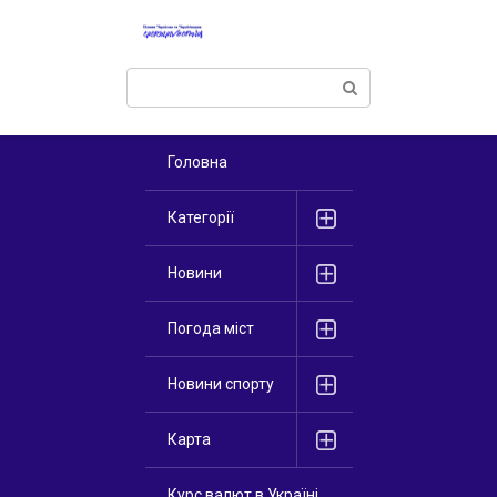
Перейти
к
контенту
Поиск:
Головна
Категорії
Новини
Погода міст
Новини спорту
Карта
Курс валют в Україні