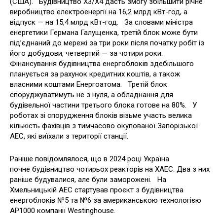
(США). Будівництво Х3/Х4 дасть змогу збільшити річне
виробництво електроенергії на 16,2 млрд кВт-год, а
відпуск — на 15,4 млрд кВт-год. За словами міністра
енергетики Германа Галущенка, третій блок може бути
під’єднаний до мережі за три роки після початку робіт із
його добудови, четвертий — за чотири роки.
Фінансування будівництва енергоблоків здебільшого
планується за рахунок кредитних коштів, а також
власними коштами Енергоатома. Третій блок
споруджуватимуть не з нуля, а обладнання для
будівельної частини третього блока готове на 80%. У
роботах зі спорудження блоків візьме участь велика
кількість фахівців з тимчасово окупованої Запорізької
АЕС, які виїхали з території станції.
Раніше повідомлялося, що в 2024 році Україна
почне будівництво чотирьох реакторів на ХАЕС. Два з них
раніше будувалися, але були заморожені. На
Хмельницькій АЕС стартував проєкт з будівництва
енергоблоків №5 та №6 за американською технологією
АР1000 компанії Westinghouse.