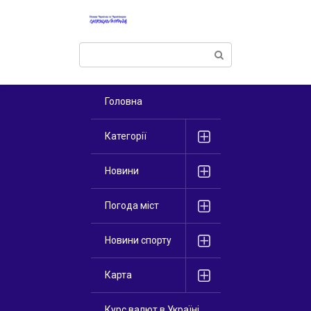
Перейти
к
контенту
Поиск:
Головна
Категорії
Новини
Погода міст
Новини спорту
Карта
Курс валют в Україні