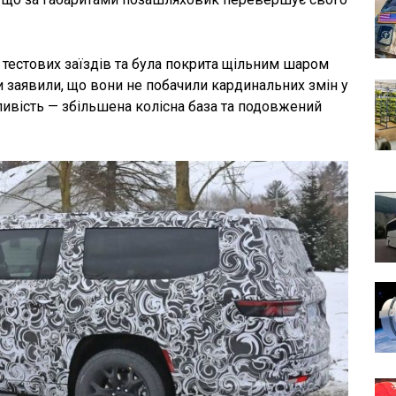
тестових заїздів та була покрита щільним шаром
 заявили, що вони не побачили кардинальних змін у
ивість — збільшена колісна база та подовжений