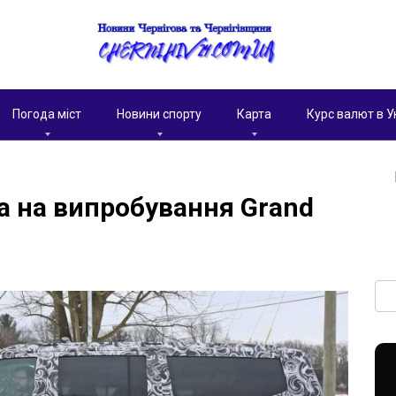
Погода міст
Новини спорту
Карта
Курс валют в У
а на випробування Grand
Пои