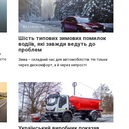
Автоновини
и
Шість типових зимових помилок
водіїв, які завжди ведуть до
проблем
в
осто
Зима – складний час для автомобілістів. Не тільки
через дискомфорт, а й через непрості
Автоновини
Український виробник показав