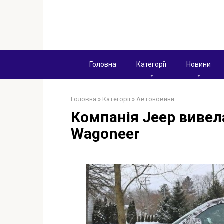
Перейти
к
контенту
Головна
Категорії
Новини
Головна
»
Категорії
»
Автоновини
Компанія Jeep вивел
Wagoneer