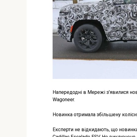
Напередодні в Мережі з’явилися но
Wagoneer.
Новинка отримала збільшену колісну
Експерти не відкидають, що новинка
Cadillac Escalade ESV. Не виключен