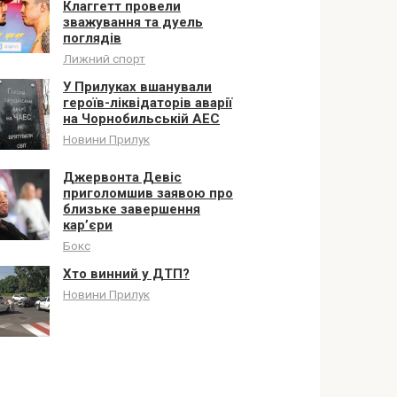
Клаггетт провели
зважування та дуель
поглядів
Лижний спорт
У Прилуках вшанували
героїв-ліквідаторів аварії
на Чорнобильській АЕС
Новини Прилук
Джервонта Девіс
приголомшив заявою про
близьке завершення
кар’єри
Бокс
Хто винний у ДТП?
Новини Прилук