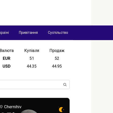
країні
Привітання
Суспільство
Валюта
Купівля
Продаж
EUR
51
52
USD
44.35
44.95
ск:
Chernihiv