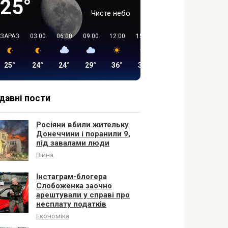
25°
Чисте небо
ЗАРАЗ
03:00
06:00
09:00
12:00
15:00
18:00
21:00
25°
24°
24°
29°
36°
37°
31°
21°
давні пости
Росіяни вбили жительку
Донеччини і поранили 9,
під завалами люди
Війна
Інстаграм-блогера
Слобоженка заочно
арештували у справі про
несплату податків
Економіка