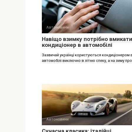
Автоновини
Навіщо взимку потрібно вмикат
кондиціонер в автомобілі
Зазвичай українці користуються кондиціонером 
автомобілі виключно в літню спеку, а на зиму пр
Автоновини
Сучасна класика: італійці