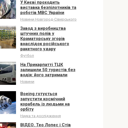
У Києві проходить
виставка безпілотників та
роботів МВС України
Новини Новгород-Сіверського
Завод з виробництва
штучних полів у
Краматорську згорів
внаслідок російського
ракетного удару
Футбол
На Прикарпатті ТЦК
залишили 50 туристів без
водія: його затримали
Новини
Boeing готується
запустити космічний
корабель із людьми на
орбіту
Наука та дослідження
ВІДЕО. Тео Лопес і Стів