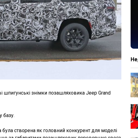
Не
ві шпигунські знімки позашляховика Jeep Grand
 базу.
 була створена як головний конкурент для моделі
о, що за габаритами позашляховик перевершує свого