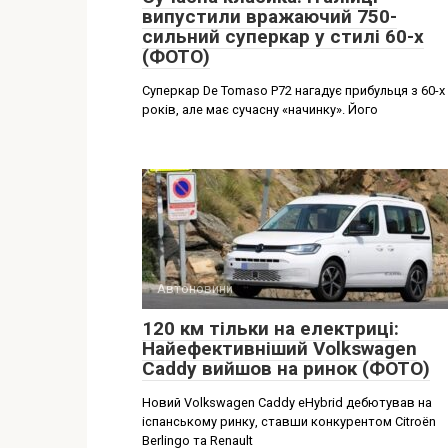
випустили вражаючий 750-
сильний суперкар у стилі 60-х
(ФОТО)
Суперкар De Tomaso P72 нагадує прибульця з 60-х
років, але має сучасну «начинку». Його
Автоновини
120 км тільки на електриці:
Найефективніший Volkswagen
Caddy вийшов на ринок (ФОТО)
Новий Volkswagen Caddy eHybrid дебютував на
іспанському ринку, ставши конкурентом Citroën
Berlingo та Renault