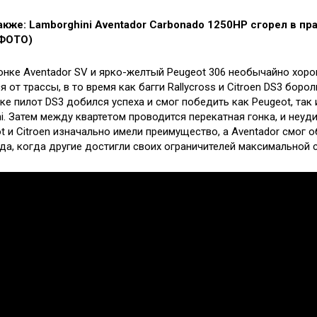
акже: Lamborghini Aventador Carbonado 1250HP сгорел в п
(ФОТО)
гонке Aventador SV и ярко-желтый Peugeot 306 необычайно хор
 от трассы, в то время как багги Rallycross и Citroen DS3 борол
ке пилот DS3 добился успеха и смог победить как Peugeot, так 
i. Затем между квартетом проводится перекатная гонка, и неуд
t и Citroen изначально имели преимущество, а Aventador смог 
да, когда другие достигли своих ограничителей максимальной 