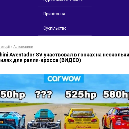
Привітання
Суспільство
егорії
»
Автоновини
ini Aventador SV участвовал в гонках на нескольк
илях для ралли-кросса (ВИДЕО)