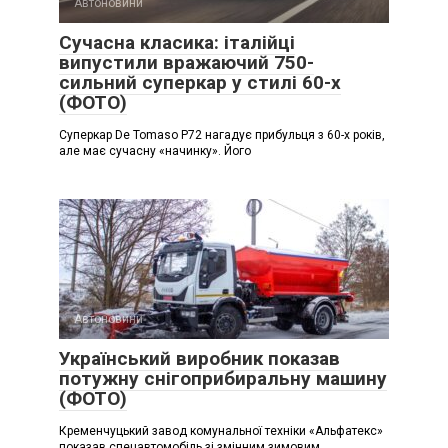
Автоновини
Сучасна класика: італійці
випустили вражаючий 750-
сильний суперкар у стилі 60-х
(ФОТО)
Суперкар De Tomaso P72 нагадує прибульця з 60-х років,
але має сучасну «начинку». Його
Автоновини
Український виробник показав
потужну снігоприбиральну машину
(ФОТО)
Кременчуцький завод комунальної техніки «Альфатекс»
показав спецавтомобіль зі змінним зимовим