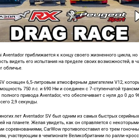
i Aventador приближается к концу своего жизненного цикла, но 
сть видеть его испытания на пределе своих возможностей, в ча
r обличье.
 SV оснащен 6,5-литровым атмосферным двигателем V12, котор
мощность 750 л.с. и 690 Нм и соединен с 7-ступенчатой трансм
 полного привода Aventador, что обеспечивает с нуля до 0 до 9
сего 2,9 секунды.
многих лет Aventador SV был одним из самых быстрых серийных
й на планете. Желая увидеть, как он справляется с некоторым
и соревнованиями, CarWow противопоставил его трем гоночн
ям, участвующим в чемпионате Великобритании по ралли-кросс