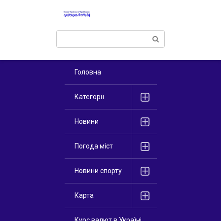
Перейти
к
контенту
Поиск:
Головна
Категорії
Новини
Погода міст
Новини спорту
Карта
Курс валют в Україні