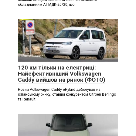
обладнанням АТ МДК-20/20, що
Автоновини
120 км тільки на електриці:
Найефективніший Volkswagen
Caddy вийшов на ринок (ФОТО)
Новий Volkswagen Caddy eHybrid дебютував на
іспанському ринку, ставши конкурентом Citroën Berlingo
та Renault