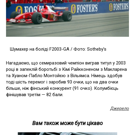
Шумахер на боліді F2003-GA / Фото: Sotheby’s
Нагадаємо, що семиразовий чемпіон виграв титул у 2003
році в запеклій боротьбі з Кімі Райкконеном з Макларена
та Хуаном-Пабло Монтойєю з Вільямса. Німець здобув
тоді шість перемог і заробив 93 очки, що на два очки
більше, ніж фінський конкурент (91 очко). Колумбієць
фінішував третім — 82 бали.
Джерело
Вам також може бути цікаво