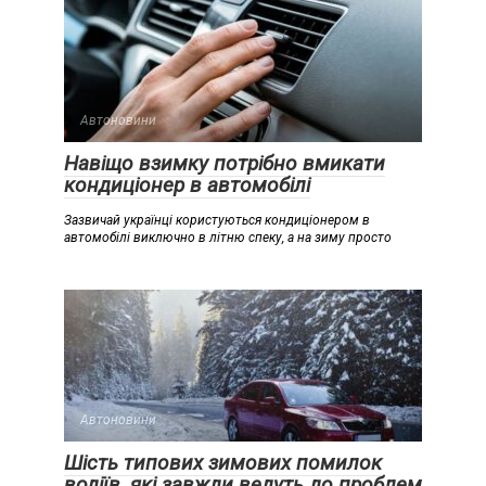
Автоновини
Навіщо взимку потрібно вмикати
кондиціонер в автомобілі
Зазвичай українці користуються кондиціонером в
автомобілі виключно в літню спеку, а на зиму просто
Автоновини
Шість типових зимових помилок
водіїв, які завжди ведуть до проблем