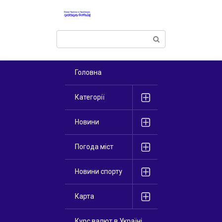
Перейти
к
контенту
Поиск:
Головна
Категорії
Новини
Погода міст
Новини спорту
Карта
Курс валют в Україні