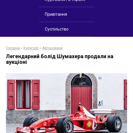
Привітання
Суспільство
Головна
»
Категорії
»
Автоновини
Легендарний болід Шумахера продали на
аукціоні