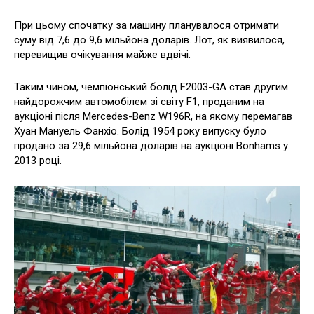
При цьому спочатку за машину планувалося отримати
суму від 7,6 до 9,6 мільйона доларів. Лот, як виявилося,
перевищив очікування майже вдвічі.
Таким чином, чемпіонський болід F2003-GA став другим
найдорожчим автомобілем зі світу F1, проданим на
аукціоні після Mercedes-Benz W196R, на якому перемагав
Хуан Мануель Фанхіо. Болід 1954 року випуску було
продано за 29,6 мільйона доларів на аукціоні Bonhams у
2013 році.