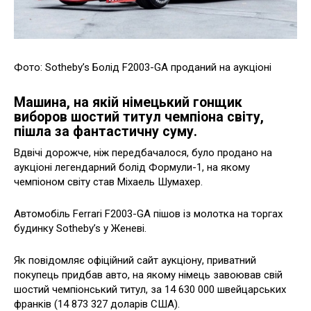
Фото: Sotheby’s Болід F2003-GA проданий на аукціоні
Машина, на якій німецький гонщик
виборов шостий титул чемпіона світу,
пішла за фантастичну суму.
Вдвічі дорожче, ніж передбачалося, було продано на
аукціоні легендарний болід Формули-1, на якому
чемпіоном світу став Міхаель Шумахер.
Автомобіль Ferrari F2003-GA пішов із молотка на торгах
будинку Sotheby’s у Женеві.
Як повідомляє офіційний сайт аукціону, приватний
покупець придбав авто, на якому німець завоював свій
шостий чемпіонський титул, за 14 630 000 швейцарських
франків (14 873 327 доларів США).