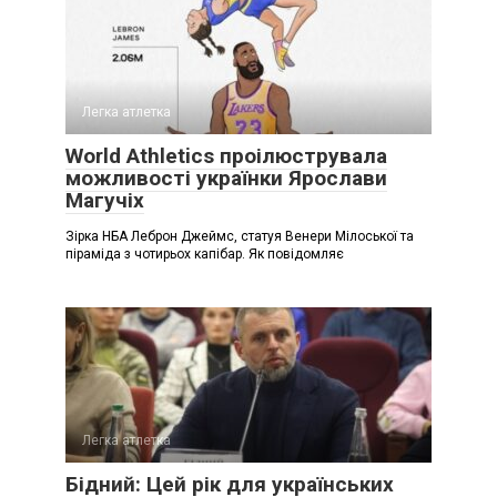
Легка атлетка
World Athletics проілюструвала
можливості українки Ярослави
Магучіх
Зірка НБА Леброн Джеймс, статуя Венери Мілоської та
піраміда з чотирьох капібар. Як повідомляє
Легка атлетка
Бідний: Цей рік для українських