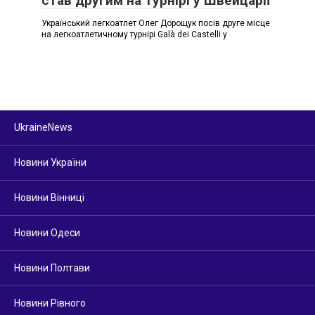
став другим на турнірі у Швейцарії
Український легкоатлет Олег Дорощук посів друге місце
на легкоатлетичному турнірі Galà dei Castelli у
UkraineNews
Новини України
Новини Вінниці
Новини Одеси
Новини Полтави
Новини Рівного