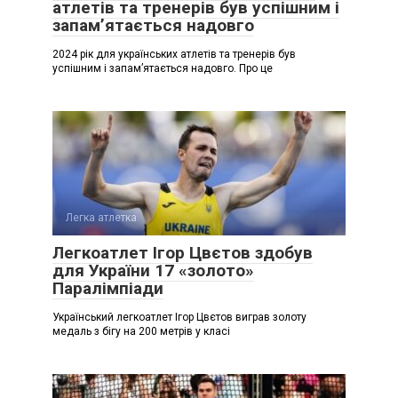
атлетів та тренерів був успішним і
запамʼятається надовго
2024 рік для українських атлетів та тренерів був
успішним і запамʼятається надовго. Про це
Легка атлетка
Легкоатлет Ігор Цвєтов здобув
для України 17 «золото»
Паралімпіади
Український легкоатлет Ігор Цвєтов виграв золоту
медаль з бігу на 200 метрів у класі