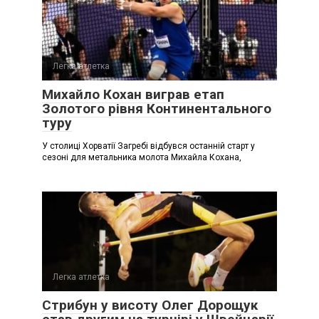
Легка атлетка
Михайло Кохан виграв етап
Золотого рівня Континентального
туру
У столиці Хорватії Загребі відбувся останній старт у
сезоні для метальника молота Михайла Кохана,
Легка атлетка
Стрибун у висоту Олег Дорощук