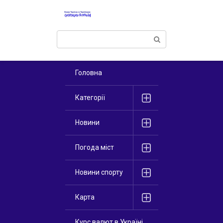
Перейти
к
контенту
Поиск:
Головна
Категорії
Новини
Погода міст
Новини спорту
Карта
Курс валют в Україні