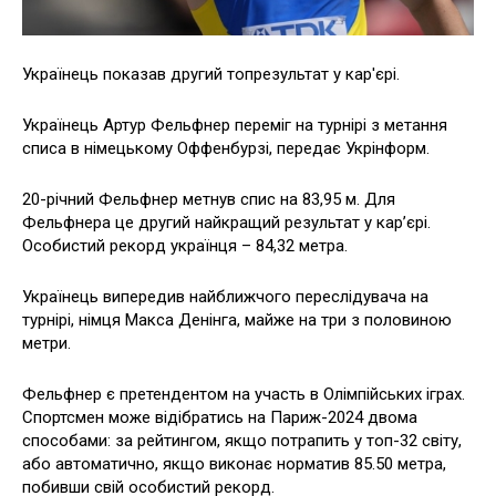
Українець показав другий топрезультат у кар'єрі.
Українець Артур Фельфнер переміг на турнірі з метання
списа в німецькому Оффенбурзі, передає Укрінформ.
20-річний Фельфнер метнув спис на 83,95 м. Для
Фельфнера це другий найкращий результат у кар’єрі.
Особистий рекорд українця – 84,32 метра.
Українець випередив найближчого переслідувача на
турнірі, німця Макса Денінга, майже на три з половиною
метри.
Фельфнер є претендентом на участь в Олімпійських іграх.
Спортсмен може відібратись на Париж-2024 двома
способами: за рейтингом, якщо потрапить у топ-32 світу,
або автоматично, якщо виконає норматив 85.50 метра,
побивши свій особистий рекорд.