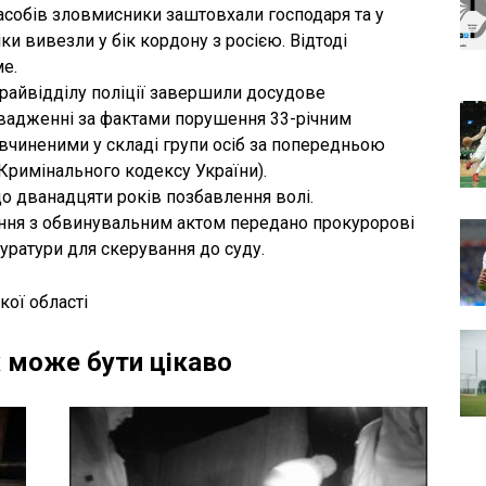
асобів зловмисники заштовхали господаря та у
ки вивезли у бік кордону з росією. Відтоді
е.
 райвідділу поліції завершили досудове
вадженні за фактами порушення 33-річним
, вчиненими у складі групи осіб за попередньою
38 Кримінального кодексу України).
о дванадцяти років позбавлення волі.
ння з обвинувальним актом передано прокуророві
уратури для скерування до суду.
кої області
 може бути цікаво