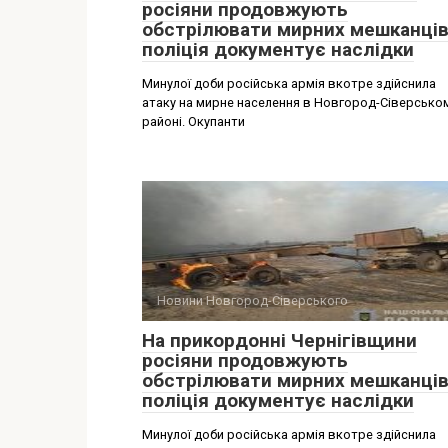
росіяни продовжують
обстрілювати мирних мешканців
поліція документує наслідки
Минулої доби російська армія вкотре здійснила
атаку на мирне населення в Новгород-Сіверсько
районі. Окупанти
Новини Новгород-Сіверського
На прикордонні Чернігівщини
росіяни продовжують
обстрілювати мирних мешканців
поліція документує наслідки
Минулої доби російська армія вкотре здійснила