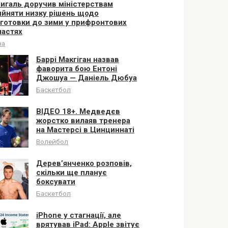
игаль доручив міністерствам
ийняти низку рішень щодо
дготовки до зими у прифронтових
ластях
на
Баррі Макгіган назвав
фаворита бою Ентоні
Джошуа — Даніель Дюбуа
Баскетбол
ВІДЕО 18+. Медведєв
жорстко вилаяв тренера
на Мастерсі в Цинциннаті
Волейбол
Дерев’янченко розповів,
скільки ще планує
боксувати
Баскетбол
iPhone у стагнації, але
врятував iPad: Apple звітує