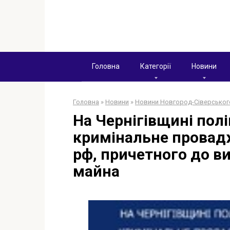
Перейти
к
контенту
Головна
Категорії
Новини
Головна
»
Новини
»
Новини Новгород-Сіверськог
На Чернігівщині полі
кримінальне провад
рф, причетного до в
майна