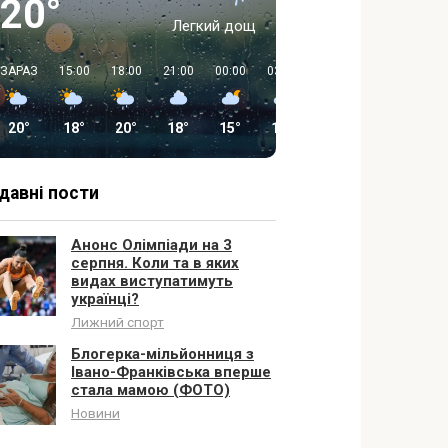
20°
Легкий дощ
ЗАРАЗ
15:00
18:00
21:00
00:00
03:00
06:00
09:00
20°
18°
20°
18°
15°
13°
12°
18°
давні пости
Анонс Олімпіади на 3
серпня. Коли та в яких
видах виступатимуть
українці?
Лижний спорт
Блогерка-мільйонниця з
Івано-Франківська вперше
стала мамою (ФОТО)
Новини