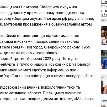
Шм
пр
ерівництвом Новгород-Сіверської окружної
пі
озслідування у кримінальному провадженні за
об
овослужбовцем окупаційної армії рф ряду злочинів,
Вій
ни. Матеріали провадження з обвинувальним актом
ліцейські встановили, що під час тимчасової
ійськими військами підозрюваний незаконно
 села Грем’яч Новгород-Сіверського району, 1965
ж двома автівками потерпілого.
 першій третині березня 2022 року. Того дня
ренбурга, з групою інших військових рф увірвався
ники мали на меті здобути інформацію про
и України та про співпрацю з ними господаря і його
підозрюваний вчинив психологічний тиск та
втоматичною зброєю. Після цього окупанти
терпілих і заволоділи двома автівками, «Mitsubishi