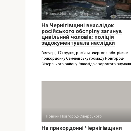
Новини Новгород-Сіверського
На Чернігівщині внаслідок
російського обстрілу загинув
цивільний чоловік: поліція
задокументувала наслідки
Ввечері, 17 грудня, росіяни вчергове обстріляли
прикордонну Семенівську громаду Новгород-
Сіверського району. Унаслідок ворожого влучан
Новини Новгород-Сіверського
На прикордонні Чернігівщини