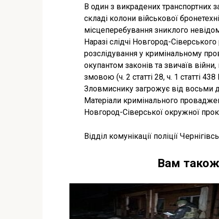
В один з викрадених транспортних з
складі колони військової бронетехні
місцеперебування зниклого невідом
Наразі слідчі Новгород-Сіверського
розслідування у кримінальному про
окупантом законів та звичаїв війни
змовою (ч. 2 статті 28, ч. 1 статті 4
Зловмиснику загрожує від восьми д
Матеріали кримінального провадже
Новгород-Сіверської окружної прок
Відділ комунікації поліції Чернігівсь
Вам також