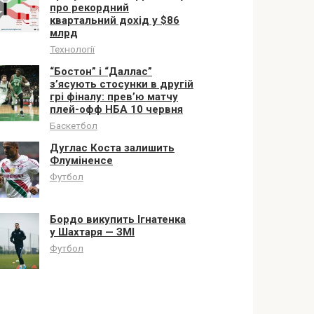
про рекордний
квартальний дохід у $86
млрд
Технології
“Бостон” і “Даллас”
з’ясують стосунки в другій
грі фіналу: прев’ю матчу
плей-офф НБА 10 червня
Баскетбол
Дуглас Коста залишить
Флуміненсе
Футбол
Бордо викупить Ігнатенка
у Шахтаря — ЗМІ
Футбол