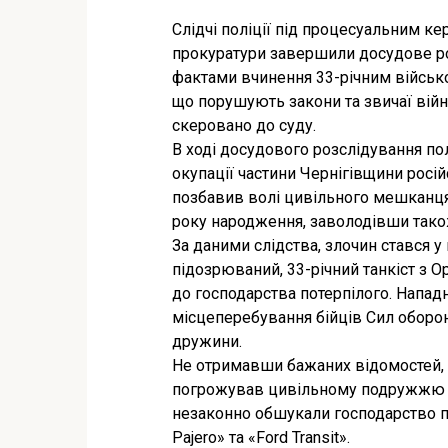
Слідчі поліції під процесуальним к
прокуратури завершили досудове р
фактами вчинення 33-річним військ
що порушують закони та звичаї вій
скеровано до суду.
В ході досудового розслідування по
окупації частини Чернігівщини рос
позбавив волі цивільного мешканця
року народження, заволодівши тако
За даними слідства, злочин стався у
підозрюваний, 33-річний танкіст з О
до господарства потерпілого. Напад
місцеперебування бійців Сил оборон
дружини.
Не отримавши бажаних відомостей, 
погрожував цивільному подружжю а
незаконно обшукали господарство по
Pajero» та «Ford Transit».