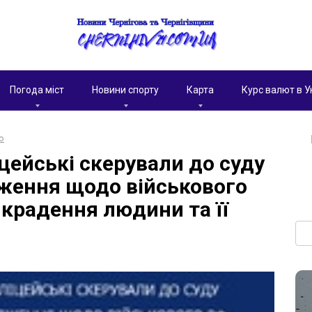
Погода міст
Новини спорту
Карта
Курс валют в У
о
цейські скерували до суду
ження щодо військового
икрадення людини та її
Пои