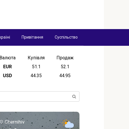
країні
Привітання
Суспільство
Валюта
Купівля
Продаж
EUR
51.1
52.1
USD
44.35
44.95
ск:
Chernihiv