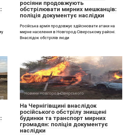
росіяни продовжують
:
обстрілювати мирних мешканців:
поліція документує наслідки
Російська армія продовжує здійснювати атаки на
му
мирне населення в Новгород-Сіверському районі.
Внаслідок обстрілів люди
Новини Новгород-Сіверського
На Чернігівщині внаслідок
російського обстрілу знищені
:
будинки та транспорт мирних
громадян: поліція документує
наслідки