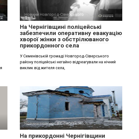
Новини Новгород-Сіверського
На Чернігівщині поліцейські
забезпечили оперативну евакуацію
хворої жінки з обстрілюваного
прикордонного села
У Семенівській громаді Новгород-Сіверського
району поліцейські негайно відреагували на нічний
ня
виклик від жителя села,
Новини Новгород-Сіверського
На прикордонні Чернігівщини