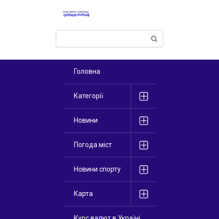
Перейти
к
контенту
Поиск:
Головна
Категорії
Новини
Погода міст
Новини спорту
Карта
Курс валют в Україні