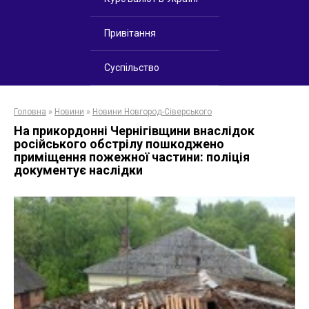
Привітання
Суспільство
Головна
»
Новини
»
Новини Новгород-Сіверського
На прикордонні Чернігівщини внаслідок
російського обстрілу пошкоджено
приміщення пожежної частини: поліція
документує наслідки