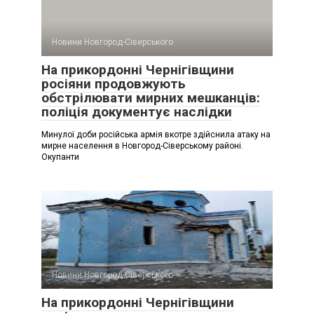
Новини Новгород-Сіверського
На прикордонні Чернігівщини
росіяни продовжують
обстрілювати мирних мешканців:
поліція документує наслідки
Минулої доби російська армія вкотре здійснила атаку на
мирне населення в Новгород-Сіверському районі.
Окупанти
Новини Новгород-Сіверського
На прикордонні Чернігівщини