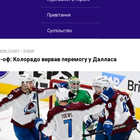
Привітання
Суспільство
ини спорту
»
Хокей
-оф: Колорадо вирвав перемогу у Далласа