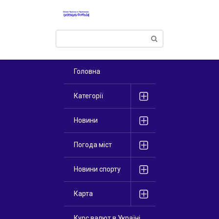
Перейти
к
контенту
Поиск:
Головна
Категорії
Новини
Погода міст
Новини спорту
Карта
Курс валют в Україні