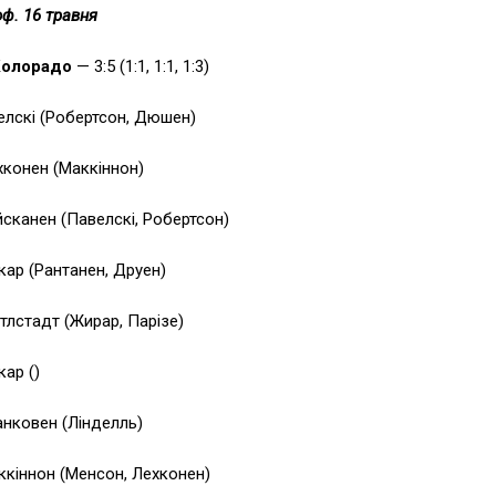
ф. 16 травня
Колорадо
— 3:5 (1:1, 1:1, 1:3)
велскі (Робертсон, Дюшен)
хконен (Маккіннон)
йсканен (Павелскі, Робертсон)
кар (Рантанен, Друен)
ттлстадт (Жирар, Парізе)
кар ()
анковен (Лінделль)
ккіннон (Менсон, Лехконен)