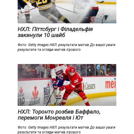
Хокей
НХЛ: Піттсбург і Філадельфія
закинули 10 шайб
Фото: Getty Images НХЛ: результати матчів До вашої уваги
результати та огляди матчів ігрового
Хокей
НХЛ: Торонто розбив Баффало,
перемоги Монреаля і Ют
Фото: Getty Images НХЛ: результати матчів До вашої уваги
результати та огляди матчів ігрового