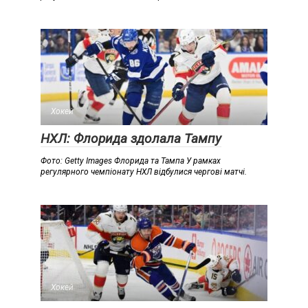
Хокей
НХЛ: Флорида здолала Тампу
Фото: Getty Images Флорида та Тампа У рамках
регулярного чемпіонату НХЛ відбулися чергові матчі.
Хокей