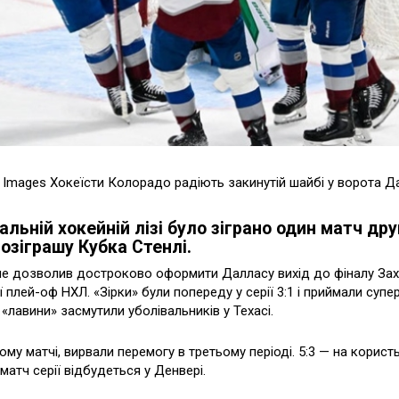
y Images Хокеїсти Колорадо радіють закинутій шайбі у ворота Д
альній хокейній лізі було зіграно один матч дру
озіграшу Кубка Стенлі.
е дозволив достроково оформити Далласу вихід до фіналу Зах
 плей-оф НХЛ. «Зірки» були попереду у серії 3:1 і приймали супе
 «лавини» засмутили уболівальників у Техасі.
вному матчі, вирвали перемогу в третьому періоді. 5:3 — на корис
 матч серії відбудеться у Денвері.