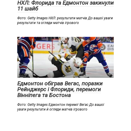
НХЛ: Флорида та Едмонтон закинули
11 шайб
Фото: Getty Images НХЛ: результати матчів До вашої уваги
результати та огляди матчів ігрового
Хокей
Едмонтон обіграв Вегас, поразки
Рейнджерс і Флориди, перемоги
Вінніпега та Бостона
Фото: Getty Images Едмонтон переміг Вегас До вашої
уваги результати й огляди матчів ігрового