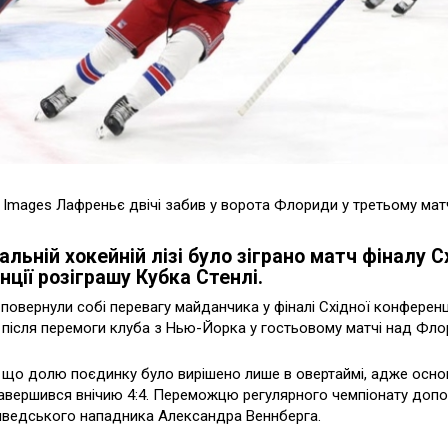
y Images Лафреньє двічі забив у ворота Флориди у третьому мат
альній хокейній лізі було зіграно матч фіналу С
ції розіграшу Кубка Стенлі.
повернули собі перевагу майданчика у фіналі Східної конференц
 після перемоги клуба з Нью-Йорка у гостьовому матчі над Фл
 що долю поєдинку було вирішено лише в овертаймі, адже осно
авершився внічию 4:4. Переможцю регулярного чемпіонату допом
шведського нападника Александра Веннберга.