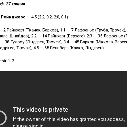
ф. 27 травня
—
Рейнджерс
— 4:5 (2:2, 0:2, 2:0, 0:1)
— 2 Райнхарт (Ткачак, Барков), 1:1 — 7 Лафреньє (Труба, Трочек), 
лле, Шнайдер), 2:2 — 14 Райнхарт (Верхеге), 2:3 — 35 Лафреньє (
4 — 38 Гудроу (Ліндгрен, Трочек), 3:4 — 45 Барков (Міккола, Верхег
одрігес, Ткачак), 4:5 — 65 Веннберг (Какко, Ліндгрен)
рії: 1-2