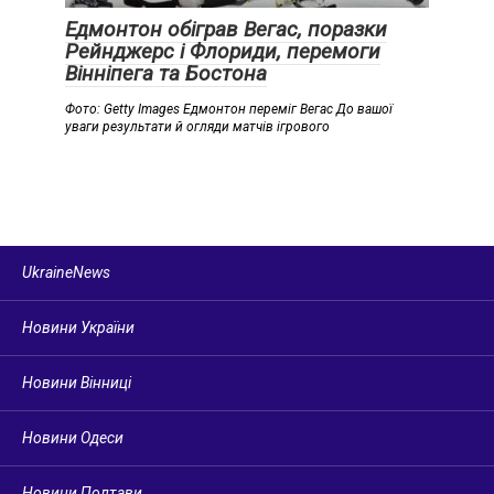
Едмонтон обіграв Вегас, поразки
Рейнджерс і Флориди, перемоги
Вінніпега та Бостона
Фото: Getty Images Едмонтон переміг Вегас До вашої
уваги результати й огляди матчів ігрового
UkraineNews
Новини України
Новини Вінниці
Новини Одеси
Новини Полтави