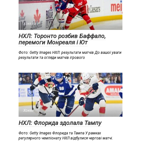
Хокей
НХЛ: Торонто розбив Баффало,
перемоги Монреаля і Ют
Фото: Getty Images НХЛ: результати матчів До вашої уваги
результати та огляди матчів ігрового
Хокей
НХЛ: Флорида здолала Тампу
Фото: Getty Images Флорида та Тампа У рамках
регулярного чемпіонату НХЛ відбулися чергові матчі.