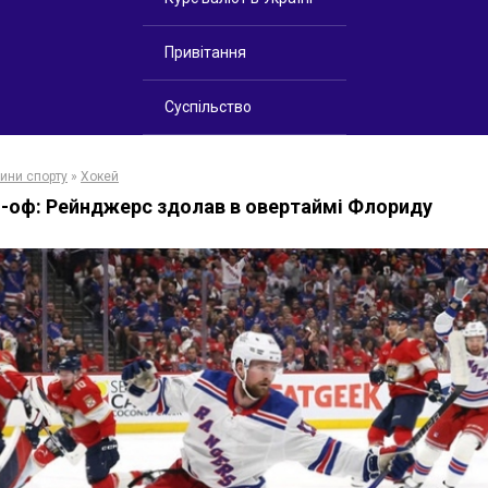
Привітання
Суспільство
ини спорту
»
Хокей
-оф: Рейнджерс здолав в овертаймі Флориду