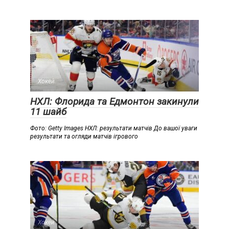
Хокей
НХЛ: Флорида та Едмонтон закинули
11 шайб
Фото: Getty Images НХЛ: результати матчів До вашої уваги
результати та огляди матчів ігрового
Хокей