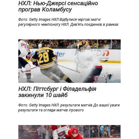
НХЛ: Нью-Джерсі сенсаційно
програв Коламбусу
Фото: Getty Images НХЛ Відбулися чергові матчі
регулярного чемпіонату НХЛ. Дев’ять поєдинків в рамках
Хокей
НХЛ: Піттсбург і Філадельфія
закинули 10 шайб
Фото: Getty Images НХЛ: результати матчів До вашої уваги
результати та огляди матчів ігрового