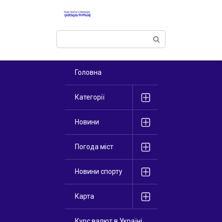
Перейти
к
контенту
Поиск:
Головна
Категорії
Новини
Погода міст
Новини спорту
Карта
Курс валют в Україні