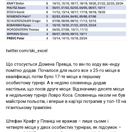
twitter.com/ski_excel
Що стосується Домена Превца, то він по ходу вік-енду
помітно додав. Почалося для нього все з 25-го місця в
кваліфікації, потім було 17-те місце в першому
особистому турнірі. А в неділю словенець додав
настільки, що посів друге місце. Відзначимо десяте місце
в недільному турнірі Ловро Коса. Словенець ніколи не був
майстром польотів, і вперше в кар'єрі потрапив у топ-10 на
гігантському трампліні.
Штефан Крафт у Планіці не вражав – лише сьоме і
четверте місця у двох особистих турнірах, як підсумок –