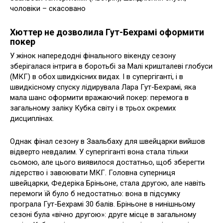
чоловіки – скасовано
Хюттер не дозволила Гут-Бехрамі оформити
покер
У жінок напередодні фінального вікенду сезону
зберігалася інтрига в боротьбі за Малі кришталеві глобуси
(МКГ) в обох швидкісних видах. І в супергіганті, і в
швидкісному спуску лідирувала Лара Гут-Бехрамі, яка
мала шанс оформити вражаючий покер: перемога в
загальному заліку Кубка світу і в трьох окремих
дисциплінах.
Однак фінал сезону в Заальбаху для швейцарки вийшов
відверто невдалим. У супергіганті вона стала тільки
сьомою, але цього виявилося достатньо, щоб зберегти
лідерство і завоювати МКГ. Головна суперниця
швейцарки, Федеріка Бріньоне, стала другою, але навіть
перемоги їй було б недостатньо: вона в підсумку
програла Гут-Бехрамі 30 балів. Бріньоне в нинішньому
сезоні була «вічно другою»: друге місце в загальному