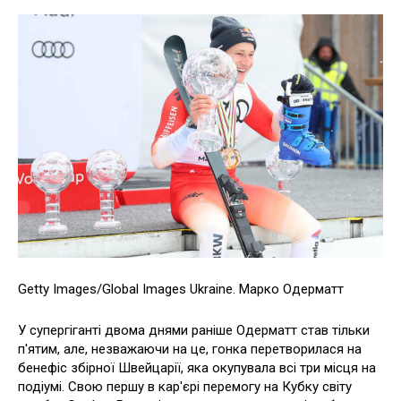
Getty Images/Global Images Ukraine. Марко Одерматт
У супергіганті двома днями раніше Одерматт став тільки
п'ятим, але, незважаючи на це, гонка перетворилася на
бенефіс збірної Швейцарії, яка окупувала всі три місця на
подіумі. Свою першу в кар'єрі перемогу на Кубку світу