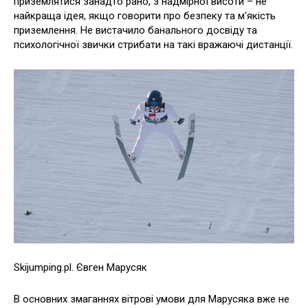
приземлятися занадто рано, з надмірної висоти – не
найкраща ідея, якщо говорити про безпеку та м'якість
приземлення. Не вистачило банального досвіду та
психологічної звички стрибати на такі вражаючі дистанції.
Skijumping.pl. Євген Марусяк
В основних змаганнях вітрові умови для Марусяка вже не