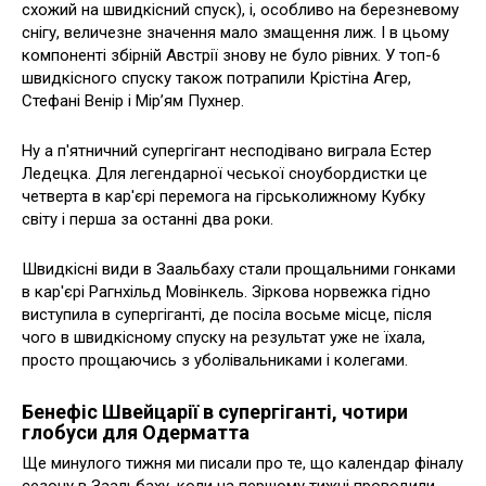
схожий на швидкісний спуск), і, особливо на березневому
снігу, величезне значення мало змащення лиж. І в цьому
компоненті збірній Австрії знову не було рівних. У топ-6
швидкісного спуску також потрапили Крістіна Агер,
Стефані Венір і Мір’ям Пухнер.
Ну а п'ятничний супергігант несподівано виграла Естер
Ледецка. Для легендарної чеської сноубордистки це
четверта в кар'єрі перемога на гірськолижному Кубку
світу і перша за останні два роки.
Швидкісні види в Заальбаху стали прощальними гонками
в кар'єрі Рагнхільд Мовінкель. Зіркова норвежка гідно
виступила в супергіганті, де посіла восьме місце, після
чого в швидкісному спуску на результат уже не їхала,
просто прощаючись з уболівальниками і колегами.
Бенефіс Швейцарії в супергіганті, чотири
глобуси для Одерматта
Ще минулого тижня ми писали про те, що календар фіналу
сезону в Заальбаху, коли на першому тижні проводили