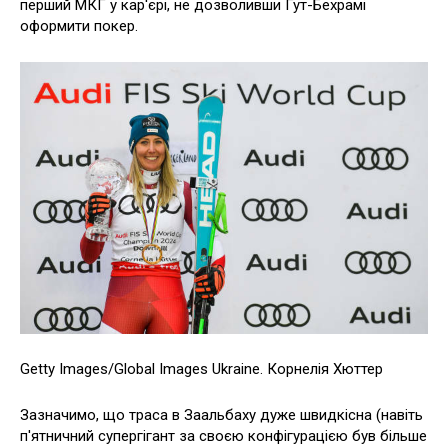
перший МКГ у кар'єрі, не дозволивши Гут-Бехрамі
оформити покер.
Getty Images/Global Images Ukraine. Корнелія Хюттер
Зазначимо, що траса в Заальбаху дуже швидкісна (навіть
п'ятничний супергігант за своєю конфігурацією був більше