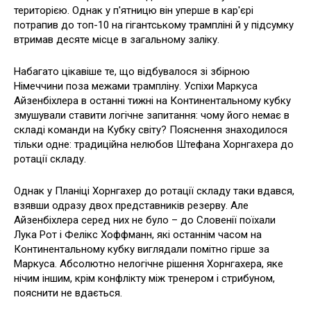
територією. Однак у п'ятницю він уперше в кар'єрі
потрапив до топ-10 на гігантському трампліні й у підсумку
втримав десяте місце в загальному заліку.
Набагато цікавіше те, що відбувалося зі збірною
Німеччини поза межами трампліну. Успіхи Маркуса
Айзенбіхлера в останні тижні на Континентальному кубку
змушували ставити логічне запитання: чому його немає в
складі команди на Кубку світу? Пояснення знаходилося
тільки одне: традиційна нелюбов Штефана Хорнгахера до
ротації складу.
Однак у Планіці Хорнгахер до ротації складу таки вдався,
взявши одразу двох представників резерву. Але
Айзенбіхлера серед них не було – до Словенії поїхали
Лука Рот і Фелікс Хоффманн, які останнім часом на
Континентальному кубку виглядали помітно гірше за
Маркуса. Абсолютно нелогічне рішення Хорнгахера, яке
нічим іншим, крім конфлікту між тренером і стрибуном,
пояснити не вдається.