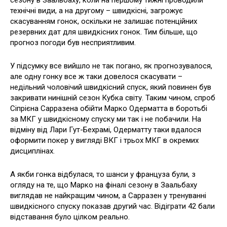
технічні види, а на другому – швидкісні, загрожує
скасуванням гонок, оскільки не залишає потенційних
резервних дат для швидкісних гонок. Тим більше, що
прогноз погоди був несприятливим.
У підсумку все вийшло не так погано, як прогнозувалося,
але одну гонку все ж таки довелося скасувати –
недільний чоловічий швидкісний спуск, який повинен був
закривати нинішній сезон Кубка світу. Таким чином, спроб
Сіпрієна Сарразена обійти Марко Одерматта в боротьбі
за МКГ у швидкісному спуску ми так і не побачили. На
відміну від Лари Гут-Бехрамі, Одерматту таки вдалося
оформити покер у вигляді ВКГ і трьох МКГ в окремих
дисциплінах.
А якби гонка відбулася, то шанси у француза були, з
огляду на те, що Марко на фіналі сезону в Заальбаху
виглядав не найкращим чином, а Сарразен у тренуванні
швидкісного спуску показав другий час. Відіграти 42 бали
відставання було цілком реально.