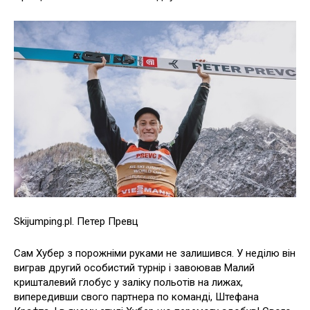
Skijumping.pl. Петер Превц
Сам Хубер з порожніми руками не залишився. У неділю він
виграв другий особистий турнір і завоював Малий
кришталевий глобус у заліку польотів на лижах,
випередивши свого партнера по команді, Штефана