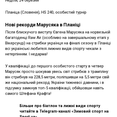
Неділя, 24 березня
Планіца (Словенія), HS 240, особистий турнір
Нові рекорди Марусяка в Планіці
Після блискучого виступу Євгена Марусяка на норвезькій
багатоденці Raw Air (особливо на завершальному етапі у
Вікерсунді) на стрибки українця на фіналі сезону в Планіці
всі українські любителі лижних видів спорту чекали з
нетерпінням. І недарма!
У кваліфікації до першого особистого старту в четвер
Марусяк просто шокував увесь світ стрибків з трампліну:
він стрибнув на 228,5 метри, поліпшивши на 5,5 метри свій
же національний рекорд України тижневої давнини, і в
підсумку замкнув топ-5 кваліфікації, обійшовши навіть
самого Штефана Крафта!
Більше про біатлон та лижні види спорту
читайте в Telegram-каналі «Зимовий спорт на
Sport.ua».