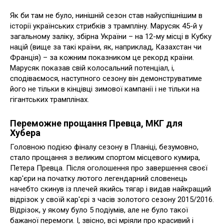
Як би там не було, нинішній сезон став найуспішнішим в
історії українських стрибків з трампліну. Марусяк 45-й у
загальному заліку, збірна України – на 12-му місці в Кубку
націй (вище за такі країни, як, наприклад, Казахстан чи
Франція) – за кожним показником це рекорд країни.
Марусяк показав свій колосальний потенціал, і,
сподіваємося, наступного сезону він демонструватиме
його не тільки в кінцівці зимової кампанії і не тільки на
гігантських трамплінах.
Переможне прощання Превца, МКГ для
Хубера
Головною подією фіналу сезону в Планіці, безумовно,
стало прощання з великим спортом місцевого кумира,
Петера Превца. Після оголошення про завершення своєї
кар'єри на початку лютого легендарний словенець
начебто скинув із плечей якийсь тягар і видав найкращий
відрізок у своїй кар'єрі з часів золотого сезону 2015/2016.
Відрізок, у якому було 5 подіумів, але не було такої
бажаної перемоги. І, звісно, всі мріяли про красивий і