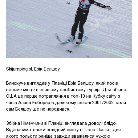
Skijumping.pl. Ерік Белшоу
Блискуче виглядав у Планіці Ерік Белшоу, який посів
восьме місце в першому особистому турнірі. Для збірної
США це перше потрапляння в топ-10 на Кубку світу з
часів Алана Елборна в далекому сезоні 2001/2002, коли
сам Белшоу ще не народився.
Збірна Німеччини в Планіці виглядала доволі блідо.
Відзначимо тільки солідний виступ П’юса Пашке, для
якого польоти раніше завжди вважалися чужою