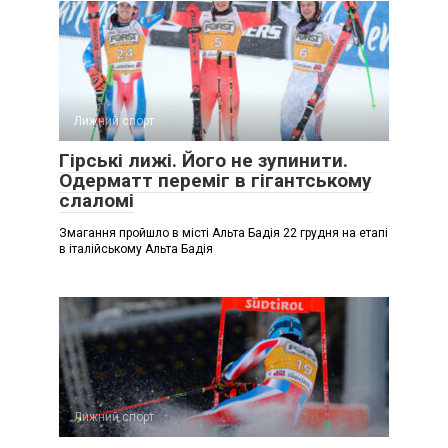
Лижний спорт
Гірські лижі. Його не зупинити.
Одерматт переміг в гігантському
слаломі
Змагання пройшло в місті Альта Бадія 22 грудня на етапі
в італійському Альта Бадія
Лижний спорт