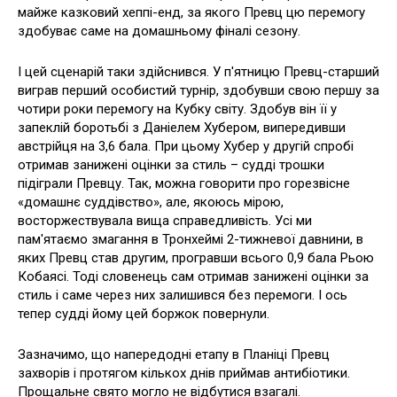
майже казковий хеппі-енд, за якого Превц цю перемогу
здобуває саме на домашньому фіналі сезону.
І цей сценарій таки здійснився. У п'ятницю Превц-старший
виграв перший особистий турнір, здобувши свою першу за
чотири роки перемогу на Кубку світу. Здобув він її у
запеклій боротьбі з Даніелем Хубером, випередивши
австрійця на 3,6 бала. При цьому Хубер у другій спробі
отримав занижені оцінки за стиль – судді трошки
підіграли Превцу. Так, можна говорити про горезвісне
«домашнє суддівство», але, якоюсь мірою,
восторжествувала вища справедливість. Усі ми
пам'ятаємо змагання в Тронхеймі 2-тижневої давнини, в
яких Превц став другим, програвши всього 0,9 бала Рьою
Кобаясі. Тоді словенець сам отримав занижені оцінки за
стиль і саме через них залишився без перемоги. І ось
тепер судді йому цей боржок повернули.
Зазначимо, що напередодні етапу в Планіці Превц
захворів і протягом кількох днів приймав антибіотики.
Прощальне свято могло не відбутися взагалі.