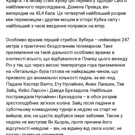
Крафта. І в якому стилі Хубер цю перемогу здобув! Свого
найближчого переслідувача, Домена Превца, він
випередив на 43,4 бала. Це четвертий найбільший розрив
між переможцем і другим місцем в історії Кубка світу і
найбільший з часів введення поправок на вітер.
Особливо вразив перший стрибок Хубера – неймовірні 247
метрів з практично бездоганним телемарком. Таке
приземлення на такій дальності особливо вражає в
контексті всього, що відбувалося в Планіці цього вікенду.
Річ у тім, що через високі температури гора приземлення
на «Летальніці» була готова не найкращим чином, що
призвело до аномальної кількості падінь за вік-енд.
Падали Каспері Валто, Ету Нусіайнен, Анже Ланішек, Тімі
Зайц, Кейсі Ларсон і Давіде Брезадола. Найбільше
постраждали Нусіайнен і Брезадола – в обох розрив
хрестоподібних зв'язок коліна. Зайц після падіння в
суботньому командному турнірі в неділю на старт не
вийшов, але, на щастя, відбувся лише забоями. Також у
неділю не виступив Ян Хьорль, проте причини його
відсутності невідомі – він, на відміну від своїх колег, не
падав і травм не отримував.