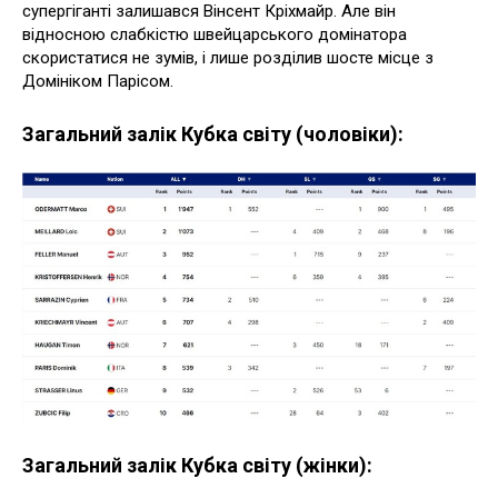
супергіганті залишався Вінсент Кріхмайр. Але він
відносною слабкістю швейцарського домінатора
скористатися не зумів, і лише розділив шосте місце з
Домініком Парісом.
Загальний залік Кубка світу (чоловіки):
Загальний залік Кубка світу (жінки):