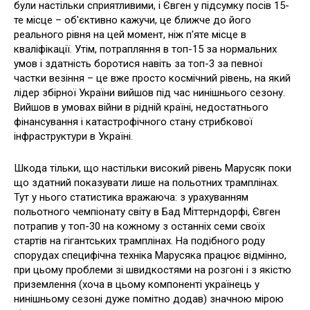
були настільки сприятливими, і Євген у підсумку посів 15-
те місце – об'єктивно кажучи, це ближче до його
реального рівня на цей момент, ніж п'яте місце в
кваліфікації. Утім, потрапляння в топ-15 за нормальних
умов і здатність боротися навіть за топ-3 за певної
частки везіння – це вже просто космічний рівень, на який
лідер збірної України вийшов під час нинішнього сезону.
Вийшов в умовах війни в рідній країні, недостатнього
фінансування і катастрофічного стану стрибкової
інфраструктури в Україні.
Шкода тільки, що настільки високий рівень Марусяк поки
що здатний показувати лише на польотних трамплінах.
Тут у нього статистика вражаюча: з урахуванням
польотного чемпіонату світу в Бад Міттерндорфі, Євген
потрапив у топ-30 на кожному з останніх семи своїх
стартів на гігантських трамплінах. На подібного роду
спорудах специфічна техніка Марусяка працює відмінно,
при цьому проблеми зі швидкостями на розгоні і з якістю
приземлення (хоча в цьому компоненті українець у
нинішньому сезоні дуже помітно додав) значною мірою