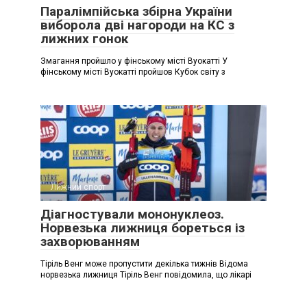
Паралімпійська збірна України
виборола дві нагороди на КС з
лижних гонок
Змагання пройшло у фінському місті Вуокатті У
фінському місті Вуокатті пройшов Кубок світу з
Лижний спорт
Діагностували мононуклеоз.
Норвезька лижниця бореться із
захворюванням
Тіріль Венг може пропустити декілька тижнів Відома
норвезька лижниця Тіріль Венг повідомила, що лікарі