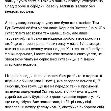
заліку Кубка світу, а також у заліках гіганту і супергіганту.
Спад форми в середині сезону залишив італійку без
великих трофеїв.
А ось у швидкісному спуску все було ще цікавіше. Там
Гут-Бехрамі обійти могла лише Корнелія Хюттер (на МКГ у
супергіганті австрійка теж мала шанси, але лише
теоретичні), та й сама швейцарка зробила все можливе,
щоб це сталося, проваливши гонку – лише 17-те місце,
яке на фіналах сезону очок не дає. Хюттер потрібна була
тільки перемога, і австрійка вже почала її святкувати, не
звертаючи увагу на серйозних суперниць із пізніших
стартових номерів.
І Корнелія ледь не залишилася біля розбитого корита: її
ледь не обійшла Ілка Штухец, яка програла всього 0,17
секунди, при тому, що ще на передостанній проміжній
позначці лідирувала! Хюттер могла опинитися в дуже
дурній ситуації, бурхливо відсвяткувавши перемогу, яку
ще не здобула. Але пощастило, і в 31-річному віці,
подолавши важку травму коліна, австрійка виборола свій