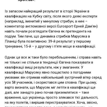
Із запасом найкращий результат в історії України в
кваліфікаціях на Кубку світу, після якого деякі експерти
(наприклад, іменитий у минулому стрибун, а нині –
коментатор англомовної версії Eurosport Єрней Дам'ян)
навіть почали розглядати Євгена як претендента на
подіум. Тим паче, що динаміка стрибків Марусяка в
Планіці була позитивною: 39-й результат у першому
тренуванні, 15-й – у другому і п'яте місце в кваліфікації.
Однак це все ж таки було перебільшенням, і справа навіть
не тільки і не стільки в тенденції Євгена показувати в
кваліфікації вищі результати, ніж у змаганнях. У
кваліфікації Марусяку явно пощастило з погодними
умовами: він отримав найсильніший зустрічний вітер серед
усіх 58 учасників, і скористався цим сповна. При цьому,
варто визнати, що Марусяк міг летіти в кваліфікації ще
далі, але занадто рано почав приземлятися – таке
враження, що українець просто злякався тієї дальності,
на яку полетів, і вирішив перестрахуватися. Хоча, звісно,