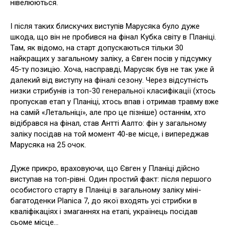
нівелюються.
І після таких блискучих виступів Марусяка було дуже
шкода, що він не пробився на фінал Кубка світу в Планіці.
Там, як відомо, на старт допускаються тільки 30
найкращих у загальному заліку, а Євген посів у підсумку
45-ту позицію. Хоча, насправді, Марусяк був не так уже й
далекий від виступу на фіналі сезону. Через відсутність
низки стрибунів із топ-30 генеральної класифікації (хтось
пропускав етап у Планіці, хтось впав і отримав травму вже
на самій «Летальніці», але про це пізніше) останнім, хто
відібрався на фінал, став Антті Аалто: фін у загальному
заліку посідав на той момент 40-ве місце, і випереджав
Марусяка на 25 очок.
Дуже прикро, враховуючи, що Євген у Планіці дійсно
виступав на топ-рівні. Один простий факт: після першого
особистого старту в Планіці в загальному заліку міні-
багатоденки Planica 7, до якої входять усі стрибки в
кваліфікаціях і змаганнях на етапі, українець посідав
сьоме місце…