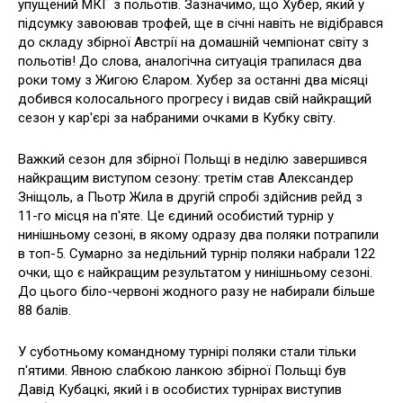
упущений МКГ з польотів. Зазначимо, що Хубер, який у
підсумку завоював трофей, ще в січні навіть не відібрався
до складу збірної Австрії на домашній чемпіонат світу з
польотів! До слова, аналогічна ситуація трапилася два
роки тому з Жигою Єларом. Хубер за останні два місяці
добився колосального прогресу і видав свій найкращий
сезон у кар'єрі за набраними очками в Кубку світу.
Важкий сезон для збірної Польщі в неділю завершився
найкращим виступом сезону: третім став Александер
Зніщоль, а Пьотр Жила в другій спробі здійснив рейд з
11-го місця на п'яте. Це єдиний особистий турнір у
нинішньому сезоні, в якому одразу два поляки потрапили
в топ-5. Сумарно за недільний турнір поляки набрали 122
очки, що є найкращим результатом у нинішньому сезоні.
До цього біло-червоні жодного разу не набирали більше
88 балів.
У суботньому командному турнірі поляки стали тільки
п'ятими. Явною слабкою ланкою збірної Польщі був
Давід Кубацкі, який і в особистих турнірах виступив