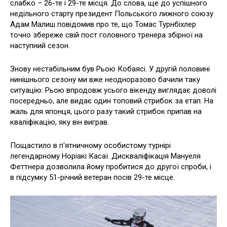
слабко – 26-те і 29-те місця. До слова, ще до успішного
недільного старту президент Польського лижного союзу
Адам Малиш повідомив про те, що Томас Турнбіхлер
точно збереже свій пост головного тренера збірної на
наступний сезон.
Знову нестабільним був Рьою Кобаясі. У другій половині
нинішнього сезону ми вже неодноразово бачили таку
ситуацію: Рьою впродовж усього вікенду виглядає доволі
посередньо, але видає один топовий стрибок за етап. На
жаль для японця, цього разу такий стрибок припав на
кваліфікацію, яку він виграв.
Пощастило в п'ятничному особистому турнірі
легендарному Норіакі Касаї. Дискваліфікація Мануеля
Феттнера дозволила йому пробитися до другої спроби, і
в підсумку 51-річний ветеран посів 29-те місце.