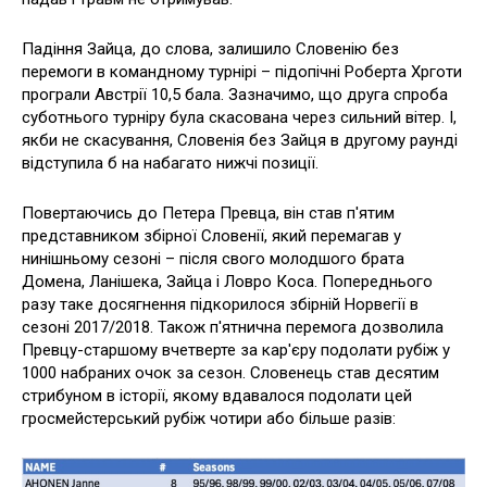
Падіння Зайца, до слова, залишило Словенію без
перемоги в командному турнірі – підопічні Роберта Хрготи
програли Австрії 10,5 бала. Зазначимо, що друга спроба
суботнього турніру була скасована через сильний вітер. І,
якби не скасування, Словенія без Зайця в другому раунді
відступила б на набагато нижчі позиції.
Повертаючись до Петера Превца, він став п'ятим
представником збірної Словенії, який перемагав у
нинішньому сезоні – після свого молодшого брата
Домена, Ланішека, Зайца і Ловро Коса. Попереднього
разу таке досягнення підкорилося збірній Норвегії в
сезоні 2017/2018. Також п'ятнична перемога дозволила
Превцу-старшому вчетверте за кар'єру подолати рубіж у
1000 набраних очок за сезон. Словенець став десятим
стрибуном в історії, якому вдавалося подолати цей
гросмейстерський рубіж чотири або більше разів: