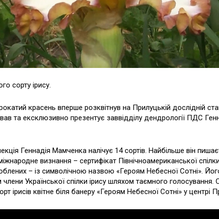
ого сорту ірису.
рокатий красень вперше розквітнув на Прилуцькій дослідній стан
вав та ексклюзивно презентує заввідділу дендрології ПДС Ген
екція Геннадія Мамченка налічує 14 сортів. Найбільше він пишає
міжнародне визнання – сертифікат Північноамериканської спілки 
юблених – із символічною назвою «Героям Небесної Сотні». Йог
члени Української спілки ірису шляхом таємного голосування. 
орт ірисів квітне біля банеру «Героям Небесної Сотні» у центрі П