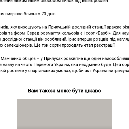
есений ніяким іншим способом пилок від інших рослин.
ня визріває близько 70 днів.
рисів, яку вирощують на Прилуцькій дослідній станції вражає рі
орів та форм. Серед розмаїття кольорів є і сорт «Барбі». Для на
 дослідної станції він особливий. Ірис вперше розцвів під нагл
х селекціонерів. Ще три сорти проходять етап реєстрації.
 Мамченко обіцяє – у Прилуках розквітне ще один найособливіш
е назву на честь Перемоги України, яка неодмінно буде. Цей сор
якій ростиме у спартанських умовах, щоби як і Україна витримува
Вам також може бути цікаво