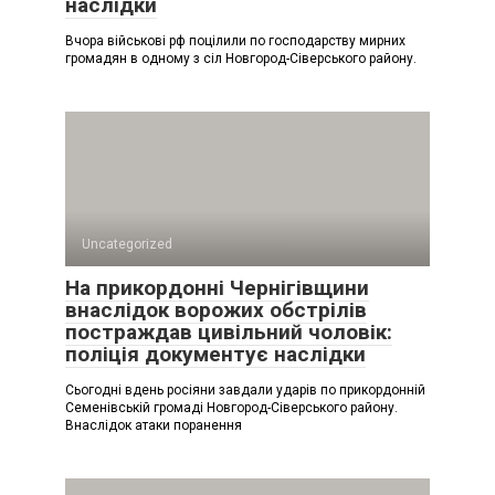
наслідки
Вчора військові рф поцілили по господарству мирних
громадян в одному з сіл Новгород-Сіверського району.
Uncategorized
На прикордонні Чернігівщини
внаслідок ворожих обстрілів
постраждав цивільний чоловік:
поліція документує наслідки
Сьогодні вдень росіяни завдали ударів по прикордонній
Семенівській громаді Новгород-Сіверського району.
Внаслідок атаки поранення