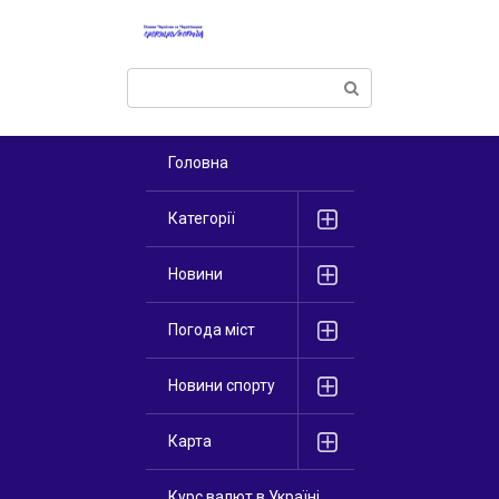
Перейти
к
контенту
Поиск:
Головна
Категорії
Новини
Погода міст
Новини спорту
Карта
Курс валют в Україні