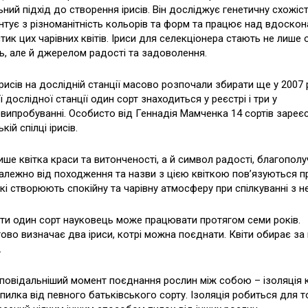
льний підхід до створення ірисів. Він досліджує генетичну схожіст
тує з різноманітність кольорів та форм та працює над вдоско
тик цих чарівних квітів. Іриси для селекціонера стають не лише 
, але й джерелом радості та задоволення.
рисів на дослідній станції масово розпочали збирати ще у 2007 р
 дослідної станції один сорт знаходиться у реєстрі і три у
ипробуванні. Особисто від Геннадія Мамченка 14 сортів зареє
ій спілці ірисів.
лише квітка краси та витонченості, а й символ радості, благополу
залежно від походження та назви з цією квіткою пов’язуються п
 які створюють спокійну та чарівну атмосферу при спілкуванні з н
ти один сорт науковець може працювати протягом семи років.
во визначає два іриси, котрі можна поєднати. Квіти обирає за
.
повідальніший момент поєднання рослин між собою – ізоляція кв
пилка від певного батьківського сорту. Ізоляція робиться для 