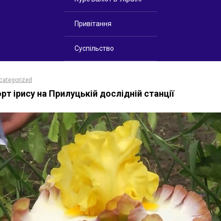
Привітання
Суспільство
categorized
рт ірису на Прилуцькій дослідній станції