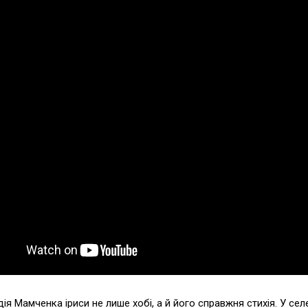
ія Мамченка іриси не лише хобі, а й його справжня стихія. У се