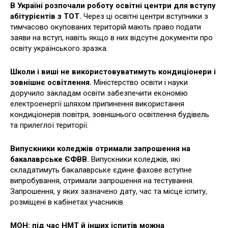
В Україні розпочали роботу освітні центри для вступу
абітурієнтів з ТОТ.
Через ці освітні центри вступники з
тимчасово окупованих територій мають право подати
заяви на вступ, навіть якщо в них відсутні документи про
освіту українського зразка.
Школи і виші не використовуватимуть кондиціонери і
зовнішнє освітлення.
Міністерство освіти і науки
доручило закладам освіти забезпечити економію
електроенергії шляхом припинення використання
кондиціонерів повітря, зовнішнього освітлення будівель
та прилеглої території.
Випускники коледжів отримали запрошення на
бакалаврське ЄФВВ.
Випускники коледжів, які
складатимуть бакалаврське єдине фахове вступне
випробування, отримали запрошення на тестування.
Запрошення, у яких зазначено дату, час та місце іспиту,
розміщені в кабінетах учасників.
МОН: під час НМТ й інших іспитів можна