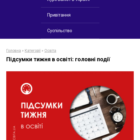
Привітання
Суспільство
Головна
»
Категорії
»
Освіта
Підсумки тижня в освіті: головні події