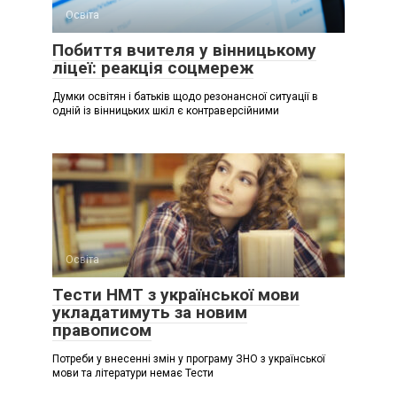
Освіта
Побиття вчителя у вінницькому
ліцеї: реакція соцмереж
Думки освітян і батьків щодо резонансної ситуації в
одній із вінницьких шкіл є контраверсійними
Освіта
Тести НМТ з української мови
укладатимуть за новим
правописом
Потреби у внесенні змін у програму ЗНО з української
мови та літератури немає Тести