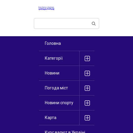
Перейти
к
контенту
Поиск:
Головна
Категорії
Новини
Погода міст
Новини спорту
Карта
Курс валют в Україні