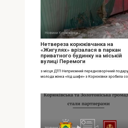
Новини Корюківки
Нетвереза корюківчанка на
«Жигулях» врізалася в паркан
приватного будинку на міській
вулиці Перемоги
з місця ДТП Неприємний передноворічний подар
молода жінка «під шафе» з Корюківки зробила со
Новини Корюківки