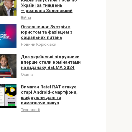
Україні за тиждень
— розповів Зеленський
Війна
Оголошення: Зустріч з
юристом та фахівцем з
соціальних питань
Новини Корюківки
Два українські підручники
вперше стали номінантами
на відзнаку BELMA 2024
Освіта
Вимагач Ratel RAT атакує
старі Android-смартфони,
шифруючи дані та
вимагаючи викуп
Технології