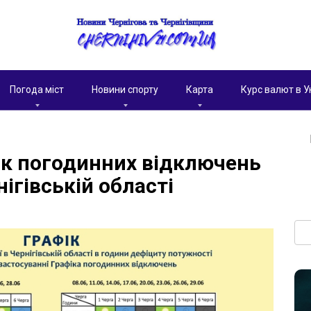
Погода міст
Новини спорту
Карта
Курс валют в У
ік погодинних відключень
нігівській області
Пои