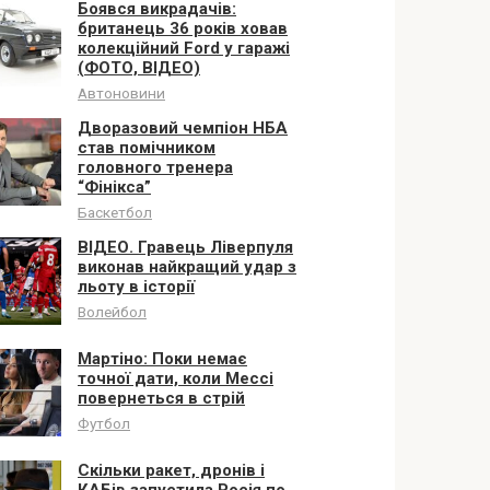
Боявся викрадачів:
британець 36 років ховав
колекційний Ford у гаражі
(ФОТО, ВІДЕО)
Автоновини
Дворазовий чемпіон НБА
став помічником
головного тренера
“Фінікса”
Баскетбол
ВІДЕО. Гравець Ліверпуля
виконав найкращий удар з
льоту в історії
Волейбол
Мартіно: Поки немає
точної дати, коли Мессі
повернеться в стрій
Футбол
Скільки ракет, дронів і
КАБів запустила Росія по