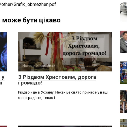
es/other/Grafik_obmezhen.pdf
 може бути цікаво
Новини Корюківки
 у
З Різдвом Христовим, дорога
і
громадо!
Різдво йде в Україну. Нехай це свято принесе у ваші
оселі радість, тепло і