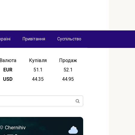
країні
Привітання
Суспільство
Валюта
Купівля
Продаж
EUR
51.1
52.1
USD
44.35
44.95
ск:
Chernihiv