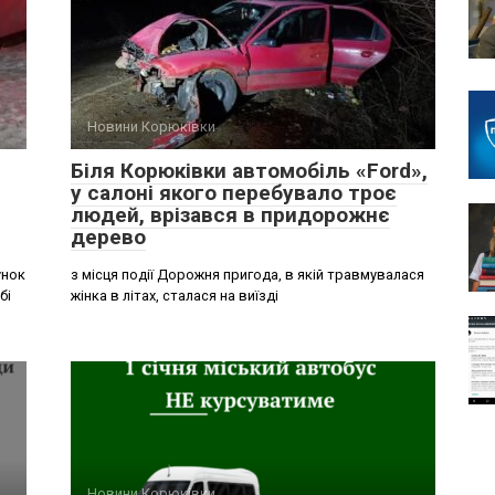
Новини Корюківки
Біля Корюківки автомобіль «Ford»,
у салоні якого перебувало троє
людей, врізався в придорожнє
дерево
унок
з місця події Дорожня пригода, в якій травмувалася
бі
жінка в літах, сталася на виїзді
Новини Корюківки