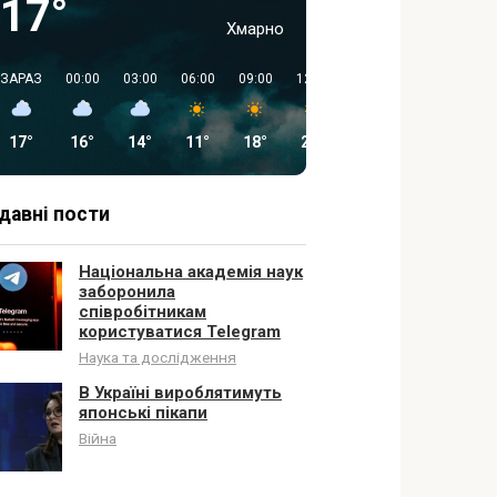
17°
Хмарно
ЗАРАЗ
00:00
03:00
06:00
09:00
12:00
15:00
18:00
17°
16°
14°
11°
18°
23°
26°
26°
давні пости
Національна академія наук
заборонила
співробітникам
користуватися Telegram
Наука та дослідження
В Україні вироблятимуть
японські пікапи
Війна