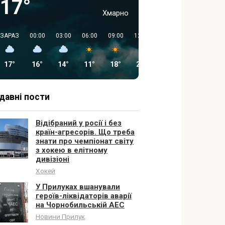
17°
Хмарно
ЗАРАЗ
00:00
03:00
06:00
09:00
12:00
15:00
18:00
17°
16°
14°
11°
18°
23°
26°
26°
давні пости
Відібраний у росії і без
країн-агресорів. Що треба
знати про чемпіонат світу
з хокею в елітному
дивізіоні
Хокей
У Прилуках вшанували
героїв-ліквідаторів аварії
на Чорнобильській АЕС
Новини Прилук