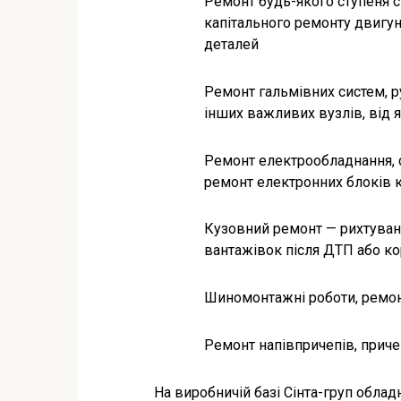
Ремонт будь-якого ступеня с
капітального ремонту двигуна
деталей
Ремонт гальмівних систем, р
інших важливих вузлів, від 
Ремонт електрообладнання, с
ремонт електронних блоків 
Кузовний ремонт — рихтуванн
вантажівок після ДТП або ко
Шиномонтажні роботи, ремонт
Ремонт напівпричепів, приче
На виробничій базі Сінта-груп облад