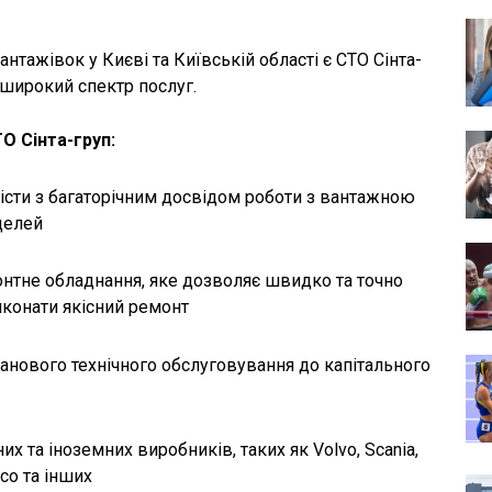
антажівок у Києві та Київській області є СТО Сінта-
а широкий спектр послуг.
О Сінта-груп:
істи з багаторічним досвідом роботи з вантажною
делей
онтне обладнання, яке дозволяє швидко та точно
иконати якісний ремонт
ланового технічного обслуговування до капітального
х та іноземних виробників, таких як Volvo, Scania,
co та інших