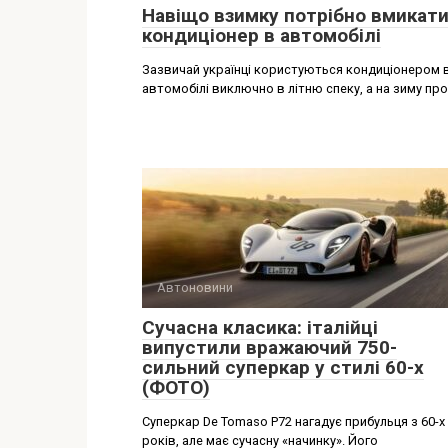
Навіщо взимку потрібно вмикат
кондиціонер в автомобілі
Зазвичай українці користуються кондиціонером 
автомобілі виключно в літню спеку, а на зиму пр
Автоновини
Сучасна класика: італійці
випустили вражаючий 750-
сильний суперкар у стилі 60-х
(ФОТО)
Суперкар De Tomaso P72 нагадує прибульця з 60-х
років, але має сучасну «начинку». Його