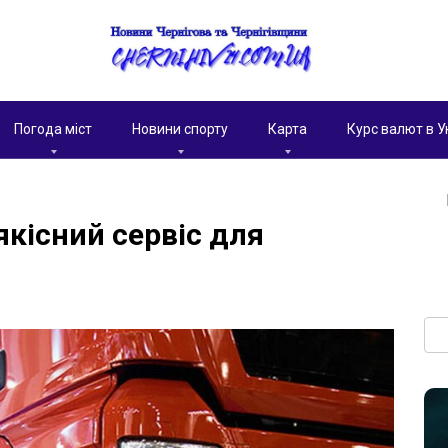
Погода міст
Новини спорту
Карта
Курс валют в У
якісний сервіс для
Пои