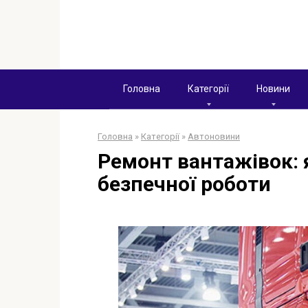
Перейти
к
контенту
Головна
Категорії
Новини
Головна
»
Категорії
»
Автоновини
Ремонт вантажівок: 
безпечної роботи