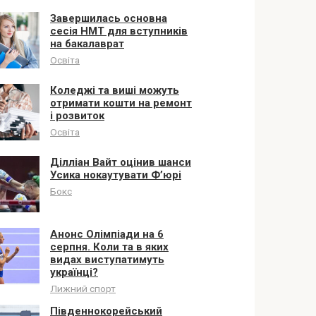
Завершилась основна
сесія НМТ для вступників
на бакалаврат
Освіта
Коледжі та виші можуть
отримати кошти на ремонт
і розвиток
Освіта
Ділліан Вайт оцінив шанси
Усика нокаутувати Ф’юрі
Бокс
Анонс Олімпіади на 6
серпня. Коли та в яких
видах виступатимуть
українці?
Лижний спорт
Південнокорейський