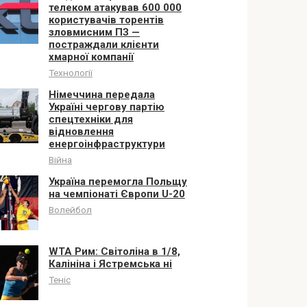
телеком атакував 600 000
користувачів торентів
зловмисним ПЗ —
постраждали клієнти
хмарної компанії
Технології
Німеччина передала
Україні чергову партію
спецтехніки для
відновлення
енергоінфраструктури
Війна
Україна перемогла Польщу
на чемпіонаті Європи U-20
Волейбол
WTA Рим: Світоліна в 1/8,
Калініна і Ястремська ні
Теніс