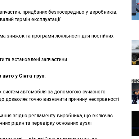
апчастин, придбаних безпосередньо у виробників,
ивалий термін експлуатації
ема знижок та програми лояльності для постійних
оти та встановлені запчастини
авто у Сінта-груп:
х систем автомобіля за допомогою сучасного
що дозволяє точно визначити причину несправності
вання згідно регламенту виробника, що включає
ічних рідин та перевірку основних вузлі