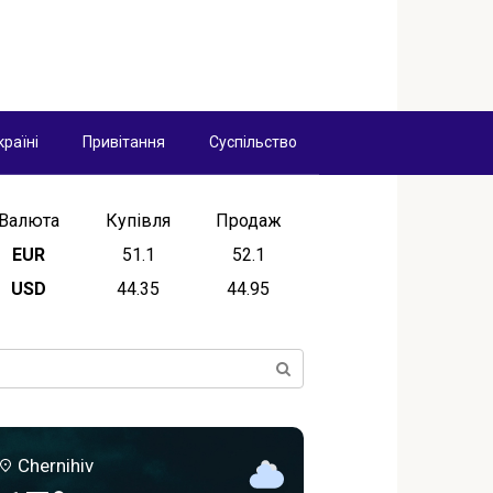
країні
Привітання
Суспільство
Валюта
Купівля
Продаж
EUR
51.1
52.1
USD
44.35
44.95
ск:
Chernihiv