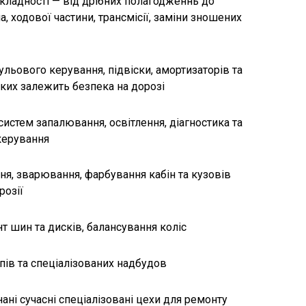
кладності — від дрібних полагодженнь до
, ходової частини, трансмісії, заміни зношених
ульового керування, підвіски, амортизаторів та
яких залежить безпека на дорозі
истем запалювання, освітлення, діагностика та
керування
я, зварювання, фарбування кабін та кузовів
розії
 шин та дисків, балансування коліс
пів та спеціалізованих надбудов
нані сучасні спеціалізовані цехи для ремонту