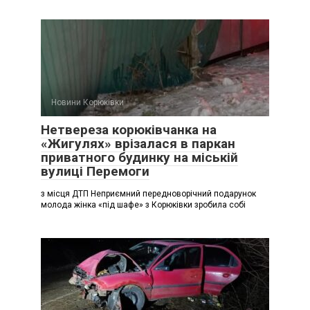
Новини Корюківки
Нетвереза корюківчанка на
«Жигулях» врізалася в паркан
приватного будинку на міській
вулиці Перемоги
з місця ДТП Неприємний передноворічний подарунок
молода жінка «під шафе» з Корюківки зробила собі