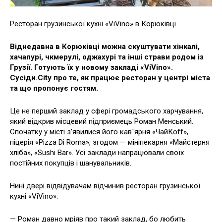
Ресторан грузинської кухні «ViVino» в Корюківці
Віднедавна в Корюківці можна скуштувати хінкалі,
хачапурі, чкмерулі, оджахурі та інші страви родом із
Грузії. Готують їх у новому закладі «ViVino».
Сусіди.Сіty про те, як працює ресторан у центрі міста
та що пропонує гостям.
Це не перший заклад у сфері громадського харчування,
який відкрив місцевий підприємець Роман Менський.
Спочатку у місті з’явилися його кав`ярня «ЧайКоff»,
піцерія «Pizza Di Roma», згодом — мініпекарня «Майстерня
хліба», «Sushi Bar». Усі заклади напрацювали своїх
постійних покупців і шанувальників.
Нині двері відвідувачам відчинив ресторан грузинської
кухні «ViVino».
— Роман давно мріяв про такий заклад, бо любить