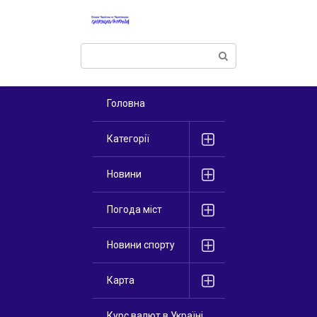
Перейти
к
контенту
Поиск:
Головна
Категорії
Новини
Погода міст
Новини спорту
Карта
Курс валют в Україні