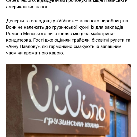
Серед іншого, відвідувачам пропонують міцні італійські й
американські напої.
Десерти та солодощі у «ViVino» — власного виробництва.
Вони не належать до грузинської кухні. Їх для закладів
Романа Менського виготовляє місцева майстриня-
кондитерка. Гості вже оцінили трайфли, бісквітні рулети та
«Анну Павлову», які гармонійно смакують із запашним
чаєм чи ароматною кавою.