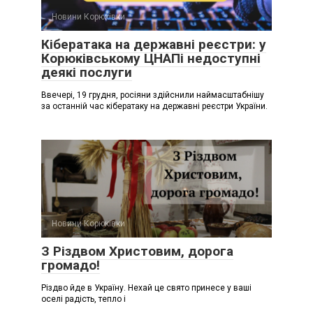
Новини Корюківки
Кібератака на державні реєстри: у
Корюківському ЦНАПі недоступні
деякі послуги
Ввечері, 19 грудня, росіяни здійснили наймасштабнішу
за останній час кібератаку на державні реєстри України.
Новини Корюківки
З Різдвом Христовим, дорога
громадо!
Різдво йде в Україну. Нехай це свято принесе у ваші
оселі радість, тепло і