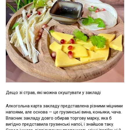
Дещо зі страв, які можна скуштувати у закладі
Алкогольна карта закладу представлена різними міцними
напоями, але основа — це грузинські вина, коньяки, чача.
Власник закладу довго обирав торгову марку, яка б
вигідно представила грузинські напої, і знайшов таку.