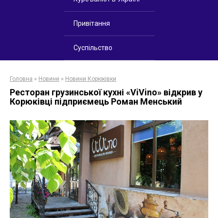
Привітання
Суспільство
Головна
»
Новини
»
Новини Корюківки
Ресторан грузинської кухні «ViVino» відкрив у
Корюківці підприємець Роман Менський