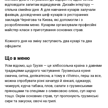
відповідати запитам відвідувачів. Дизайн інтер’єру —
спільна сімейна ідея. А для навчання кухарів залучали
фахівців, досвідчених шеф-кухарів із ресторанних
закладів Чернігова та Києва, які допомогли і з
розробленням меню. Кухарям організували професійні
майстер-класи з приготування основних страв.
Кожного дня на зміну заступають два кухарі та два
офіціанти.
Що в меню
Усім відомо, що Грузія — це хлібосольна країна з давніми
традиціями щедрого частування. Грузинська кухня
смачна, ситна, делікатесна, а тому в «Vivino», перш за все,
можна спробувати різні хачапурі й хінкалі, оджахурі,
чкмерулі, курча табака, плов, салати з грузинськими
прянощами та спеціями з оливковою олією, суп харчо
тощо. Окрім основних страв, тут пропонують грузинські
сири та закуски, овочі на грилі.