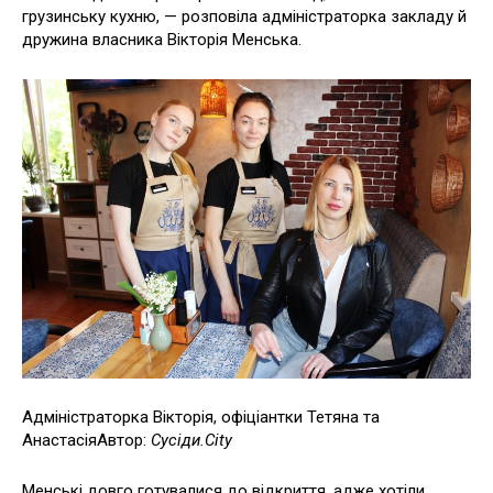
грузинську кухню, — розповіла адміністраторка закладу й
дружина власника Вікторія Менська.
Адміністраторка Вікторія, офіціантки Тетяна та
АнастасіяАвтор:
Сусіди.Сіty
Менські довго готувалися до відкриття, адже хотіли