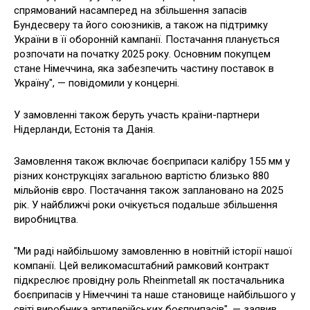
спрямований насамперед на збільшення запасів
Бундесверу та його союзників, а також на підтримку
України в її оборонній кампанії. Постачання планується
розпочати на початку 2025 року. Основним покупцем
стане Німеччина, яка забезпечить частину поставок в
Україну", — повідомили у концерні.
У замовленні також беруть участь країни-партнери
Нідерланди, Естонія та Данія.
Замовлення також включає боєприпаси калібру 155 мм у
різних конструкціях загальною вартістю близько 880
мільйонів євро. Постачання також заплановано на 2025
рік. У найближчі роки очікується подальше збільшення
виробництва.
"Ми раді найбільшому замовленню в новітній історії нашої
компанії. Цей великомасштабний рамковий контракт
підкреслює провідну роль Rheinmetall як постачальника
боєприпасів у Німеччині та наше становище найбільшого у
світі виробника артилерійських боєприпасів", — заявив