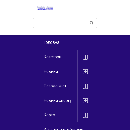
Перейти
к
контенту
Поиск:
Головна
Категорії
Новини
Погода міст
Новини спорту
Карта
Курс валют в Україні