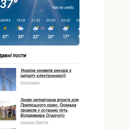
37°
Чисте небо
ЗАРАЗ
18:00
21:00
00:00
03:00
06:00
09:00
12:00
37°
33°
22°
20°
17°
15°
20°
25°
давні пости
Україна оновила рекорд з
імпорту електроенергії
Економіка
Знову неповторна втрата для
Прилуцького краю. Громада
провела у останню путь
Володимира Осадчого
Новини Прилук