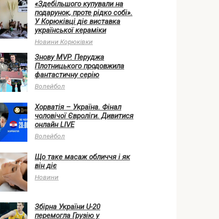
«Здебільшого купували на
подарунок, проте рідко собі».
У Корюківці діє виставка
української кераміки
Новини Корюківки
Знову MVP. Перуджа
Плотницького продовжила
фантастичну серію
Волейбол
Хорватія – Україна. Фінал
чоловічої Євроліги. Дивитися
онлайн LIVE
Волейбол
Що таке масаж обличчя і як
він діє
Новини
Збірна України U-20
перемогла Грузію у