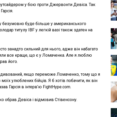
утсайдером у бою проти Джервонти Девіса. Так
Гарсія.
гу безумовно буде більше у американського
олодар титулу IBF у легкій вазі також здатен на
то занадто сильний для нього, адже він набагато
ли все краще, що є у Ломаченка. Але я люблю
рав його.
у здивований, якщо переможе Ломаченко, тому що я
 моїх улюблених бійців. Я б хотів побачити, як він
азав Гарсія в інтерв’ю FightHype.com.
о обрав Девіса і відмовив Стівенсону.