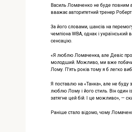
Василь Ломаченко не буде повним а
вважає авторитетний тренер Роберт 
За його словами, шансів на перемо
чемпіона WBA, однак і український в
сенсацію.
«Я люблю Ломаченка, але Девіс прос
молодший. Можливо, ми вже побачи
Лому. П’ять років тому я б легко виб
Я поставлю на «Танка», але не буд
люблю Лому і його стиль. Він один із
затягне цей бій. І це можливо», — ск
Раніше стало відомо, чому Ломаченк