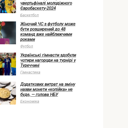
чвертьфіналі молодіжного
Євробаскету-2024
Баскетбол
Жіночий ЧС з футболу може
бути розширений до 48
команд вже найближчими
роками
Футбол
Українські гімнасти здобули
чотири нагороди на турнірі у
Туреччині
Гімнастика
Додаткових витрат на зміну
назви монети «копійка» не
буде, — голова НБУ
Економіка