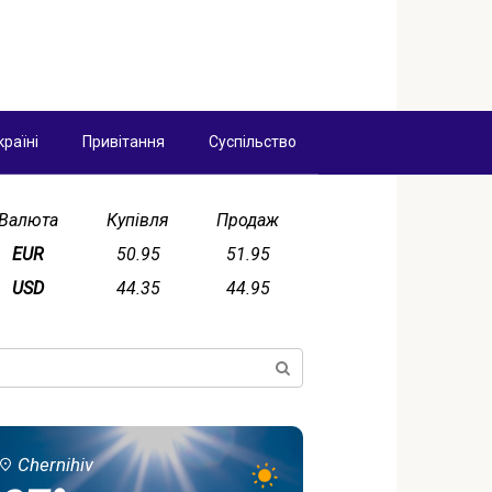
країні
Привітання
Суспільство
Валюта
Купівля
Продаж
EUR
50.95
51.95
USD
44.35
44.95
ск:
Chernihiv