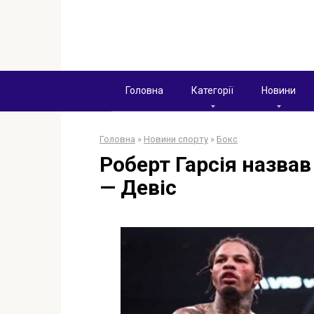
Перейти
к
контенту
Головна
Категорії
Новини
Головна
»
Новини спорту
»
Бокс
Роберт Гарсія назва
— Девіс