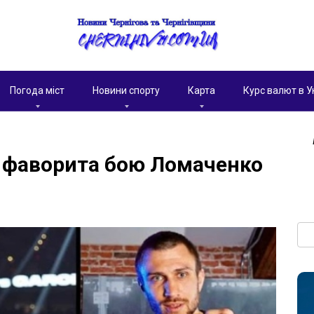
Погода міст
Новини спорту
Карта
Курс валют в У
в фаворита бою Ломаченко
Пои