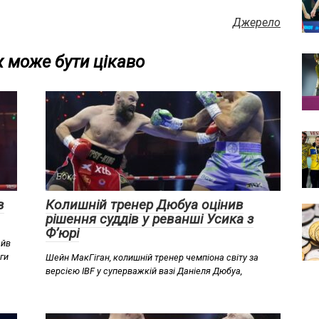
Джерело
 може бути цікаво
Бокс
в
Колишній тренер Дюбуа оцінив
рішення суддів у реванші Усика з
Ф’юрі
ейв
ги
Шейн МакГіган, колишній тренер чемпіона світу за
версією IBF у суперважкій вазі Даніеля Дюбуа,