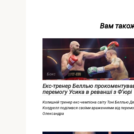
Вам також
Бокс
Екс-тренер Беллью прокоментува
перемогу Усика в реванші з Ф’юрі
Колишній тренер екс-чемпіона світу Тоні Беллью Д
Колдуелл поділився своїми враженнями від перемо
Олександра