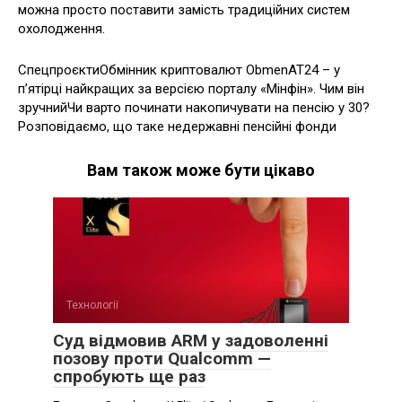
можна просто поставити замість традиційних систем
охолодження.
СпецпроєктиОбмінник криптовалют ObmenAT24 – у
п’ятірці найкращих за версією порталу «Мінфін». Чим він
зручнийЧи варто починати накопичувати на пенсію у 30?
Розповідаємо, що таке недержавні пенсійні фонди
Вам також може бути цікаво
Технології
Суд відмовив ARM у задоволенні
позову проти Qualcomm —
спробують ще раз