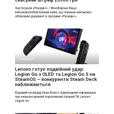
Застосунок «Резерв+» / Міноборони Якщо
військовозобов’язаний каже, що показав військово-
обліковий документ в програмі «Резерв+»,
Технології
Lenovo готує подвійний удар:
Legion Go з OLED та Legion Go S на
SteamOS – конкуренти Steam Deck
наближаються
Відомий інсайдер Еван Бласс оприлюднив інформацію
про неанонсований портативний ігровий ПК Lenovo
Legion Go