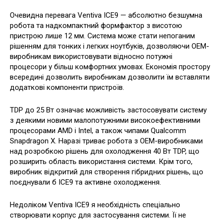
Очевидна перевага Ventiva ICE9 — абсолютно безшумна
робота та надкомпактний формфактор з висотою
пристрою лише 12 мм. Система може стати непоганим
рішенням для тонких і легких ноутбуків, дозволяючи OEM-
виробникам використовувати відносно потужні
процесори у більш комфортних умовах. Економія простору
всередині дозволить виробникам дозволити їм вставляти
додаткові компоненти пристроїв.
TDP до 25 Вт означає можливість застосовувати систему
з деякими новими малопотужними високоефективними
процесорами AMD і Intel, а також чипами Qualcomm
Snapdragon X. Наразі триває робота з OEM-виробниками
над розробкою рішень для охолодження 40 Вт TDP, що
розширить область використання системи. Крім того,
виробник відкритий для створення гібридних рішень, що
поєднували б ICE9 та активне охолодження.
Недоліком Ventiva ICE9 я необхідність спеціально
створювати корпус для застосування системи. Її не