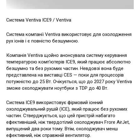
Система Ventiva ICE9 / Ventiva
Система компанії Ventiva використовує для охолодження
рух іонів і є повністю безшумною.
Компанія Ventiva щойно анонсувала систему керування
температурою комп’ютерів ICE9, який працює абсолютно
безшумно та без рухомих частин. Невдовзі вона буде
представлена на виставці CES — поки для процесорів
потужністю до 25 Вт. Очікується, що до 2027 року Ventiva
зможе охолоджувати ноутбуки з TDP до 40 Вт.
Система ICE9 використовує фірмовий іонний
охолоджувальний рушій (ICE), який працює без рухомих
частин. Стверджується, що цей пристрій набагато
ефективніший, ніж твердотілий охолоджувач Frore AirJet,
випущений два роки тому. Втім, охолоджувач менш
ефективний, ніж справжній вентилятор.