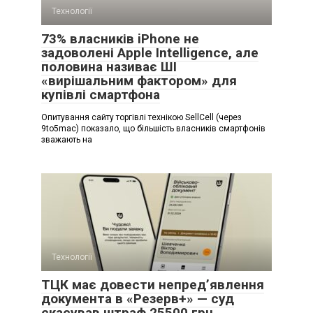
Технології
73% власників iPhone не
задоволені Apple Intelligence, але
половина називає ШІ
«вирішальним фактором» для
купівлі смартфона
Опитування сайту торгівлі технікою SellCell (через
9to5mac) показало, що більшість власників смартфонів
зважають на
Технології
ТЦК має довести непред’явлення
документа в «Резерв+» — суд
скасував штраф 25500 грн