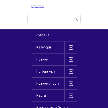
Перейти
к
контенту
Поиск:
Головна
Категорії
Новини
Погода міст
Новини спорту
Карта
Курс валют в Україні