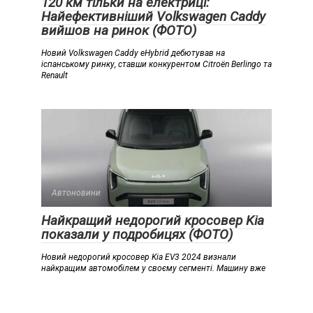
120 км тільки на електриці:
Найефективніший Volkswagen Caddy
вийшов на ринок (ФОТО)
Новий Volkswagen Caddy eHybrid дебютував на
іспанському ринку, ставши конкурентом Citroën Berlingo та
Renault
Автоновини
Найкращий недорогий кросовер Kia
показали у подробицях (ФОТО)
Новий недорогий кросовер Kia EV3 2024 визнали
найкращим автомобілем у своєму сегменті. Машину вже