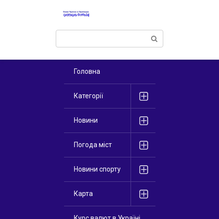
Перейти
к
контенту
Поиск:
Головна
Категорії
Новини
Погода міст
Новини спорту
Карта
Курс валют в Україні