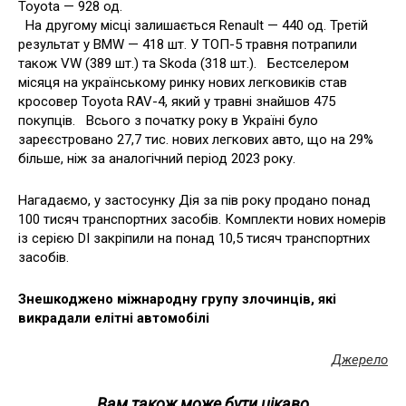
Toyota — 928 од.
На другому місці залишається Renault — 440 од. Третій
результат у BMW — 418 шт. У ТОП-5 травня потрапили
також VW (389 шт.) та Skoda (318 шт.). Бестселером
місяця на українському ринку нових легковиків став
кросовер Toyota RAV-4, який у травні знайшов 475
покупців. Всього з початку року в Україні було
зареєстровано 27,7 тис. нових легкових авто, що на 29%
більше, ніж за аналогічний період 2023 року.
Нагадаємо, у застосунку Дія за пів року продано понад
100 тисяч транспортних засобів. Комплекти нових номерів
із серією DІ закріпили на понад 10,5 тисяч транспортних
засобів.
Знешкоджено міжнародну групу злочинців, які
викрадали елітні автомобілі
Джерело
Вам також може бути цікаво