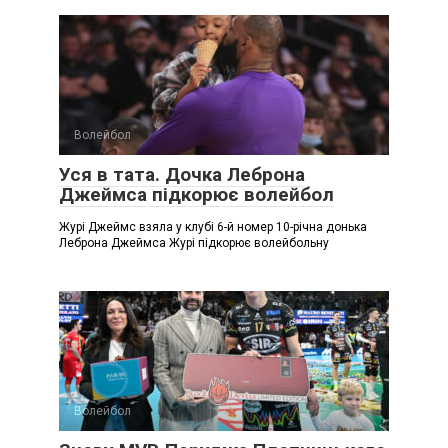
Волейбол
Уся в тата. Дочка Леброна
Джеймса підкорює волейбол
Журі Джеймс взяла у клубі 6-й номер 10-річна донька
Леброна Джеймса Журі підкорює волейбольну
Волейбол