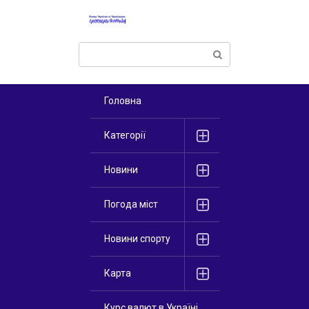
Перейти
к
контенту
Поиск:
Головна
Категорії
Новини
Погода міст
Новини спорту
Карта
Курс валют в Україні