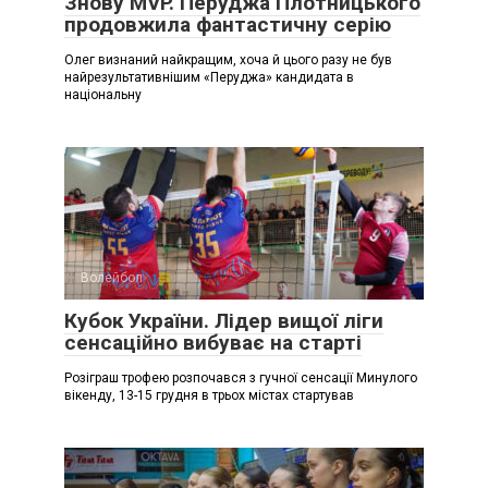
Знову MVP. Перуджа Плотницького
продовжила фантастичну серію
Олег визнаний найкращим, хоча й цього разу не був
найрезультативнішим «Перуджа» кандидата в
національну
Волейбол
Кубок України. Лідер вищої ліги
сенсаційно вибуває на старті
Розіграш трофею розпочався з гучної сенсації Минулого
вікенду, 13-15 грудня в трьох містах стартував