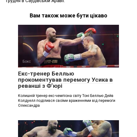
грудня в Саудівській Аравії.
Вам також може бути цікаво
Бокс
Екс-тренер Беллью
прокоментував перемогу Усика в
реванші з Ф’юрі
Колишній тренер екс-чемпіона світу Тоні Беллью Дейв
Колдуелл поділився своїми враженнями від перемоги
Олександра