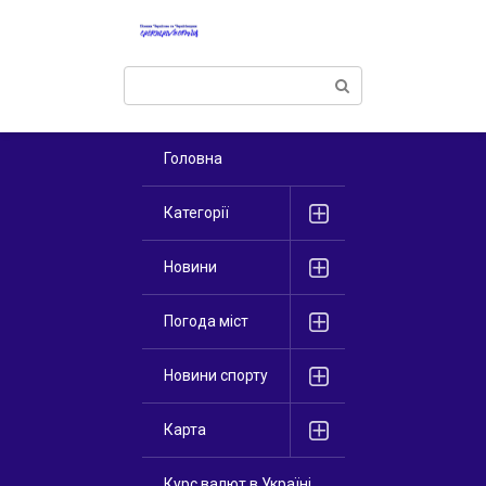
Перейти
к
контенту
Поиск:
Головна
Категорії
Новини
Погода міст
Новини спорту
Карта
Курс валют в Україні