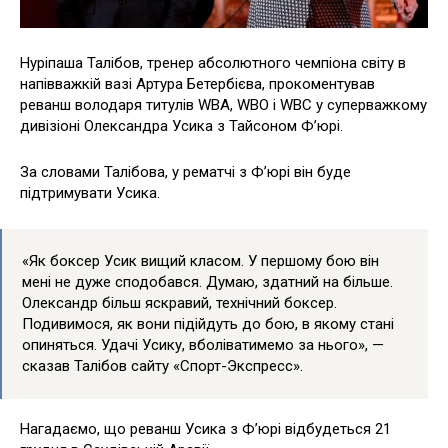
Нуріпаша Талібов, тренер абсолютного чемпіона світу в
напівважкій вазі Артура Бетербієва, прокоментував
реванш володаря титулів WBA, WBO і WBC у суперважкому
дивізіоні Олександра Усика з Тайсоном Ф’юрі.
За словами Талібова, у рематчі з Ф’юрі він буде
підтримувати Усика.
«Як боксер Усик вищий класом. У першому бою він
мені не дуже сподобався. Думаю, здатний на більше.
Олександр більш яскравий, технічний боксер.
Подивимося, як вони підійдуть до бою, в якому стані
опиняться. Удачі Усику, вболіватимемо за нього», —
сказав Талібов сайту «Спорт-Экспресс».
Нагадаємо, що реванш Усика з Ф’юрі відбудеться 21