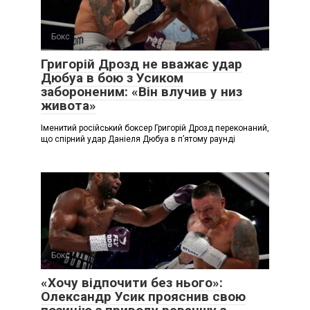
Бокс
Григорій Дрозд не вважає удар
Дюбуа в бою з Усиком
забороненим: «Він влучив у низ
живота»
Іменитий російський боксер Григорій Дрозд переконаний,
що спірний удар Даніеля Дюбуа в п’ятому раунді
Бокс
«Хочу відпочити без нього»:
Олександр Усик прояснив свою