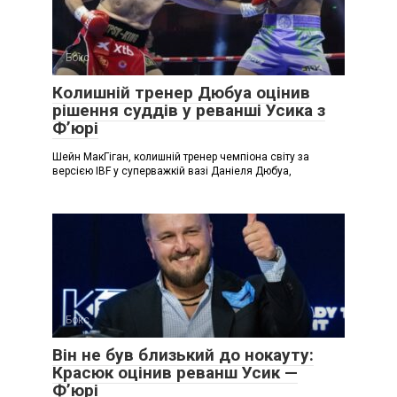
Бокс
Колишній тренер Дюбуа оцінив
рішення суддів у реванші Усика з
Ф’юрі
Шейн МакГіган, колишній тренер чемпіона світу за
версією IBF у суперважкій вазі Даніеля Дюбуа,
Бокс
Він не був близький до нокауту:
Красюк оцінив реванш Усик —
Ф’юрі