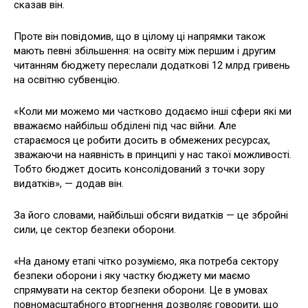
сказав він.
Проте він повідомив, що в цілому ці напрямки також
мають певні збільшення: на освіту між першим і другим
читанням бюджету переслали додаткові 12 млрд гривень
на освітню субвенцію.
«Коли ми можемо ми частково додаємо інші сфери які ми
вважаємо найбільш обділені під час війни. Але
стараємося це робити досить в обмежених ресурсах,
зважаючи на наявність в принципі у нас такої можливості.
Тобто бюджет досить консолідований з точки зору
видатків», — додав він.
За його словами, найбільші обсяги видатків — це збройні
сили, це сектор безпеки оборони.
«На даному етапі чітко розуміємо, яка потреба сектору
безпеки оборони і яку частку бюджету ми маємо
спрямувати на сектор безпеки оборони. Це в умовах
повномасштабного вторгнення дозволяє говорити, що