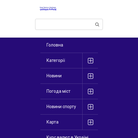
Перейти
к
контенту
Поиск:
Головна
Категорії
Новини
Погода міст
Новини спорту
Карта
Курс валют в Україні