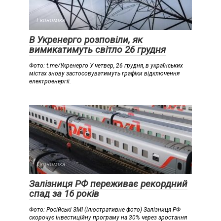
Економіка
В Укренерго розповіли, як
вимикатимуть світло 26 грудня
Фото: t.me/Укренерго У четвер, 26 грудня, в українських
містах знову застосовуватимуть графіки відключення
електроенергії.
Економіка
Залізниця РФ переживає рекордний
спад за 16 років
Фото: Російські ЗМІ (ілюстративне фото) Залізниця РФ
скорочує інвестиційну програму на 30% через зростання