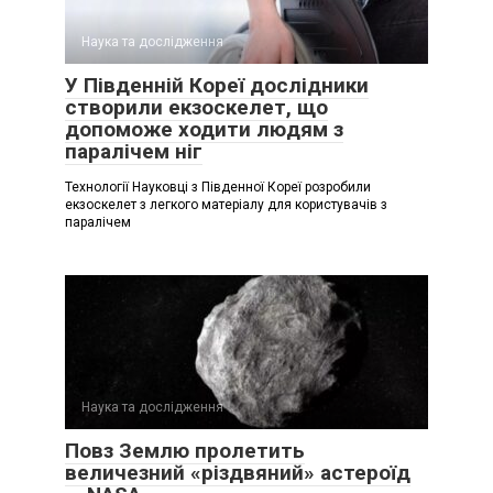
Наука та дослідження
У Південній Кореї дослідники
створили екзоскелет, що
допоможе ходити людям з
паралічем ніг
Технології Науковці з Південної Кореї розробили
екзоскелет з легкого матеріалу для користувачів з
паралічем
Наука та дослідження
Повз Землю пролетить
величезний «різдвяний» астероїд