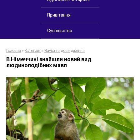
Привітання
Суспільство
Головна
»
Категорії
»
Наука та дослідження
В Німеччині знайшли новий вид
людиноподібних мавп