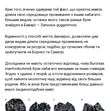
Крім того, вчених здивував той факт, що крихітна мавпа
ділила своє середовище проживання з іншим набагато
більшим видом, останки якого також раніше були
знайдені в Баварії — Danuvius guggenmosi.
Відмінності у способі життя, ймовірно, дозволяли цим
двом видам ділити середовище проживання, не
конкуруючи за ресурси, подібно до сучасних гібонів та
орангутангів на Борнео та Суматрі.
Дослідники не мають остаточної відповіді, чому Buronias
manfredschmidi були набагато меншими за інших гомінідів.
Згідно з однією з теорій, ці істоти відрізнялися розміром,
щоб зайняти екологічну нішу, відмінну від своїх більших
родичів. Або ж вони були представниками більш давньої
версії людиноподібних мавп.