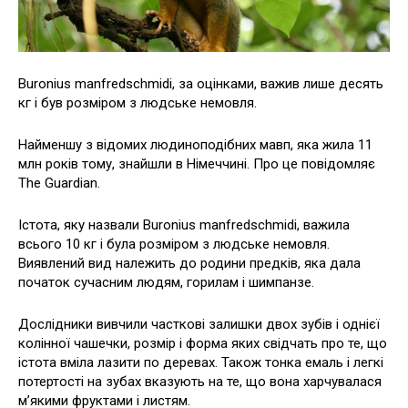
Buronius manfredschmidi, за оцінками, важив лише десять
кг і був розміром з людське немовля.
Найменшу з відомих людиноподібних мавп, яка жила 11
млн років тому, знайшли в Німеччині. Про це повідомляє
The Guardian.
Істота, яку назвали Buronius manfredschmidi, важила
всього 10 кг і була розміром з людське немовля.
Виявлений вид належить до родини предків, яка дала
початок сучасним людям, горилам і шимпанзе.
Дослідники вивчили часткові залишки двох зубів і однієї
колінної чашечки, розмір і форма яких свідчать про те, що
істота вміла лазити по деревах. Також тонка емаль і легкі
потертості на зубах вказують на те, що вона харчувалася
м’якими фруктами і листям.