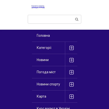
Перейти
к
контенту
Поиск:
Головна
Категорії
Новини
Погода міст
Новини спорту
Карта
Курс валют в Україні