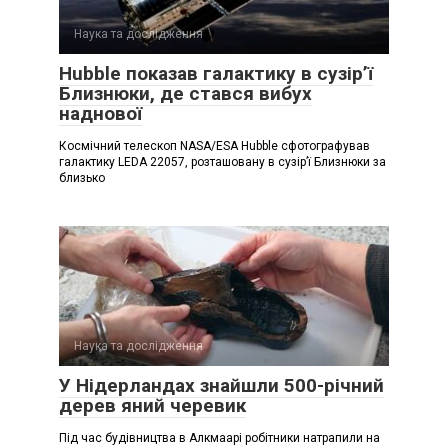
Наука та дослідження
Hubble показав галактику в сузір’ї
Близнюки, де стався вибух
наднової
Космічний телескоп NASA/ESA Hubble сфотографував
галактику LEDA 22057, розташовану в сузір’ї Близнюки за
близько
Наука та дослідження
У Нідерландах знайшли 500-річний
дерев яний черевик
Під час будівництва в Алкмаарі робітники натрапили на