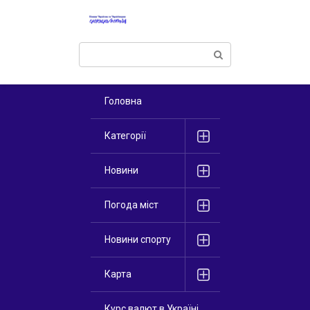
Перейти
к
контенту
Поиск:
Головна
Категорії
Новини
Погода міст
Новини спорту
Карта
Курс валют в Україні