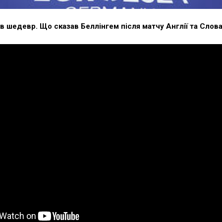
ив шедевр. Що сказав Беллінгем після матчу Англії та Слов