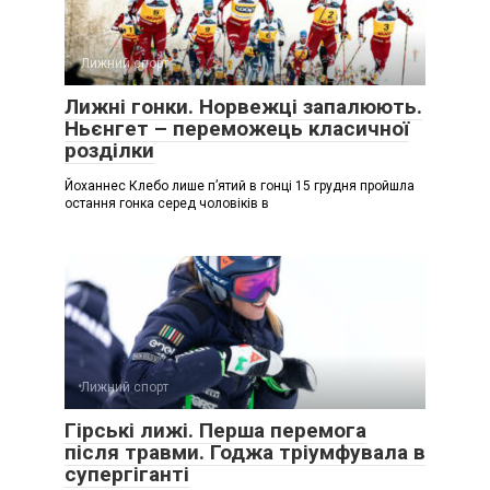
Лижний спорт
Лижні гонки. Норвежці запалюють.
Ньєнгет – переможець класичної
розділки
Йоханнес Клебо лише п’ятий в гонці 15 грудня пройшла
остання гонка серед чоловіків в
Лижний спорт
Гірські лижі. Перша перемога
після травми. Годжа тріумфувала в
супергіганті