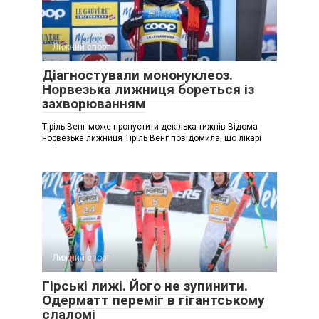
Лижний спорт
Діагностували мононуклеоз.
Норвезька лижниця бореться із
захворюванням
Тіріль Венг може пропустити декілька тижнів Відома
норвезька лижниця Тіріль Венг повідомила, що лікарі
Лижний спорт
Гірські лижі. Його не зупинити.
Одерматт переміг в гігантському
слаломі