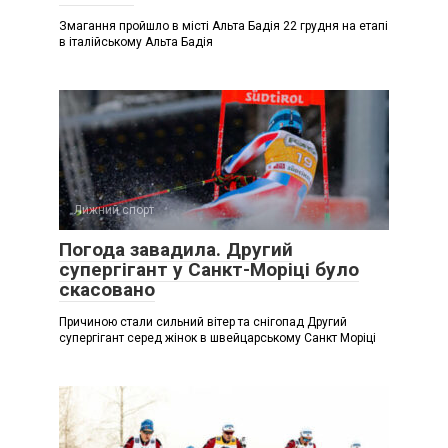
Змагання пройшло в місті Альта Бадія 22 грудня на етапі
в італійському Альта Бадія
Лижний спорт
Погода завадила. Другий
супергігант у Санкт-Моріці було
скасовано
Причиною стали сильний вітер та снігопад Другий
супергігант серед жінок в швейцарському Санкт Моріці