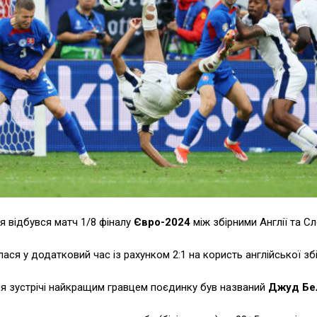
я відбувся матч 1/8 фіналу
Євро-2024
між збірними Англії та С
ася у додатковий час із рахунком 2:1 на користь англійської збі
я зустрічі найкращим гравцем поєдинку був названий
Джуд Бел