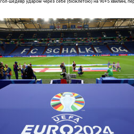
гол-шедевр ударом через себе (бісіклетою) на 90+5 хвилині, пер