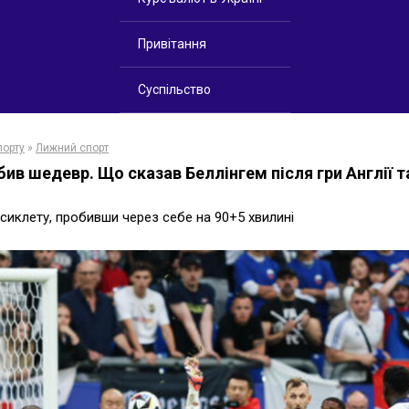
Привітання
Суспільство
порту
»
Лижний спорт
абив шедевр. Що сказав Беллінгем після гри Англії 
сиклету, пробивши через себе на 90+5 хвилині